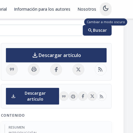
dark_mode
rial
Información para los autores
Nosotros
Cambiar a modo oscuro
search
Buscar
download
Descargar artículo
format_quote
print
rss_feed
Descargar
download
format_quote
print
rss_feed
artículo
CONTENIDO
RESUMEN
INTRODUCCIÓN