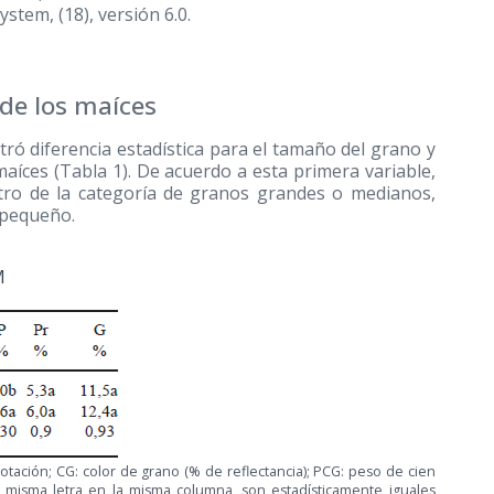
stem, (18), versión 6.0.
 de los maíces
ntró diferencia estadística para el tamaño del grano y
maíces (Tabla 1). De acuerdo a esta primera variable,
tro de la categoría de granos grandes o medianos,
 pequeño.
M
lotación; CG: color de grano (% de reflectancia); PCG: peso de cien
la misma letra en la misma columna, son estadísticamente iguales