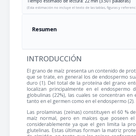
Tiempo estimado de lectura: 22 min (3.501 palabras)
(Esta estimación no incluye el texto de las tablas, figuras y referenc
Resumen
INTRODUCCIÓN
El grano de maíz presenta un contenido de prot
que se trate, en general los de endospermo s
duro (1). Del total de la proteína del grano en
localizan principalmente en el endospermo d
globulinas (22%), las cuales se concentran en 
tanto en el germen como en el endospermo (2).
Las prolaminas (zeínas) constituyen el 60 % d
maíz normal, pero en maíces que poseen e
considerablemente ya que el gen limita la pro
glutelinas. Estas últimas forman la matriz prot