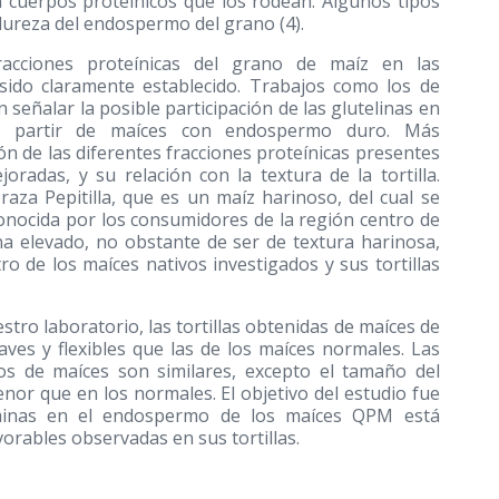
 cuerpos proteínicos que los rodean. Algunos tipos
 dureza del endospermo del grano (4).
acciones proteínicas del grano de maíz en las
a sido claramente establecido. Trabajos como los de
 señalar la posible participación de las glutelinas en
s a partir de maíces con endospermo duro. Más
ón de las diferentes fracciones proteínicas presentes
radas, y su relación con la textura de la tortilla.
raza Pepitilla, que es un maíz harinoso, del cual se
conocida por los consumidores de la región centro de
na elevado, no obstante de ser de textura harinosa,
ro de los maíces nativos investigados y sus tortillas
tro laboratorio, las tortillas obtenidas de maíces de
ves y flexibles que las de los maíces normales. Las
pos de maíces son similares, excepto el tamaño del
nor que en los normales. El objetivo del estudio fue
minas en el endospermo de los maíces QPM está
vorables observadas en sus tortillas.