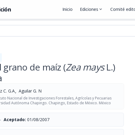
ición
Inicio
Ediciones
expand_more
Comité edito
l grano de maíz (
Zea mays
L.)
a
,
z C. G.A
Aguilar G. N
tuto Nacional de Investigaciones Forestales, Agrícolas y Pecuarias
versidad Autónoma Chapingo. Chapingo, Estado de México. México
-
Aceptado:
01/08/2007