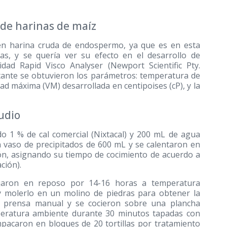
de harinas de maíz
 en harina cruda de endospermo, ya que es en esta
as, y se quería ver su efecto en el desarrollo de
sidad Rapid Visco Analyser (Newport Scientific Pty.
ltante se obtuvieron los parámetros: temperatura de
dad máxima (VM) desarrollada en centipoises (cP), y la
udio
ndo 1 % de cal comercial (Nixtacal) y 200 mL de agua
 vaso de precipitados de 600 mL y se calentaron en
ción, asignando su tiempo de cocimiento de acuerdo a
ción).
ejaron en reposo por 14-16 horas a temperatura
y molerlo en un molino de piedras para obtener la
na prensa manual y se cocieron sobre una plancha
mperatura ambiente durante 30 minutos tapadas con
acaron en bloques de 20 tortillas por tratamiento