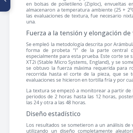
en bolsas de polietileno (Ziploc), envueltas
oxidación sobre algunas
almacenaron a temperatura ambiente (25 + 2ºC).
propiedades del almidón de
semillas de Fruto de pan
las evaluaciones de textura, fue necesario nix
(Artocarpus altilis)
una.
Fuerza a la tensión y elongación de t
Se empleó la metodología descrita por Arámbul
forma de probeta “I” de la parte central 
especialmente para esta prueba. Este corte se s
XT2i (Stable Micro Systems, England), y se some
se obtuvo la fuerza máxima requerida para romp
recorrida hasta el corte de la pieza, que se
evaluaciones se hicieron en tortilla fría y por cu
La textura se empezó a monitorear a partir de l
periodos de 2 horas hasta las 12 horas, poste
las 24 y otra a las 48 horas.
Diseño estadístico
Los resultados se sometieron a un análisis de
utilizando un diseño completamente aleatoriz