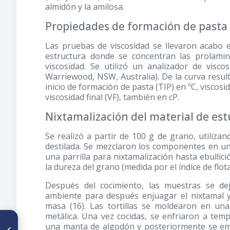
almidón y la amilosa.
Propiedades de formación de pasta 
Las pruebas de viscosidad se llevaron acabo
estructura donde se concentran las prolamin
viscosidad. Se utilizó un analizador de visco
Warriewood, NSW, Australia). De la curva resu
inicio de formación de pasta (TIP) en ºC, viscosi
viscosidad final (VF), también en cP.
Nixtamalización del material de est
Se realizó a partir de 100 g de grano, utiliza
destilada. Se mezclaron los componentes en un
una parrilla para nixtamalización hasta ebulli
la dureza del grano (medida por el índice de flota
Después del cocimiento, las muestras se d
ambiente para después enjuagar el nixtamal 
masa (16). Las tortillas se moldearon en u
metálica. Una vez cocidas, se enfriaron a te
ARTÍCULO ANTERIOR
una manta de algodón y posteriormente se emp
Efecto de la acetilación y