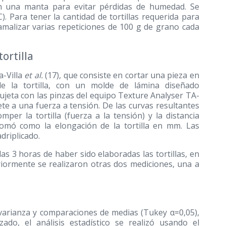
 en una manta para evitar pérdidas de humedad. Se
 Para tener la cantidad de tortillas requerida para
tamalizar varias repeticiones de 100 g de grano cada
ortilla
a-Villa
et al.
(17), que consiste en cortar una pieza en
de la tortilla, con un molde de lámina diseñado
ujeta con las pinzas del equipo Texture Analyser TA-
te a una fuerza a tensión. De las curvas resultantes
er la tortilla (fuerza a la tensión) y la distancia
 tomó como la elongación de la tortilla en mm. Las
adriplicado.
as 3 horas de haber sido elaboradas las tortillas, en
riormente se realizaron otras dos mediciones, una a
 varianza y comparaciones de medias (Tukey α=0,05),
ado, el análisis estadístico se realizó usando el