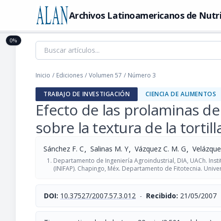
Archivos Latinoamericanos de Nutr
0%
Inicio
/
Ediciones
/
Volumen 57
/
Número 3
TRABAJO DE INVESTIGACIÓN
CIENCIA DE ALIMENTOS
Efecto de las prolaminas de
sobre la textura de la tortill
,
,
,
Sánchez F. C
Salinas M. Y
Vázquez C. M. G
Velázque
Departamento de Ingeniería Agroindustrial, DIA, UACh. Insti
(INIFAP). Chapingo, Méx. Departamento de Fitotecnia. Uni
DOI:
10.37527/2007.57.3.012
-
Recibido:
21/05/2007