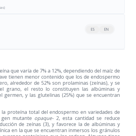
ias)
ES
EN
eína que varía de 7% a 12%, dependiendo del maíz de
uave tienen menor contenido que los de endospermo
tero, alrededor de 52% son prolaminas (zeínas), y se
el grano, el resto lo constituyen las albúminas y
el germen, y las glutelinas (25%) que se encuentran
e la proteína total del endospermo en variedades de
l gen mutante
opaque-
2, esta cantidad se reduce
ducción de zeínas (3), y favorece la de albúminas y
eínica en la que se encuentran inmersos los gránulos