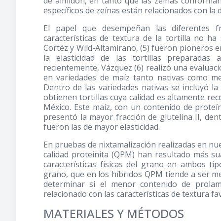
de almidón, en tanto que las zeínas conforman
específicos de zeínas están relacionados con la
El papel que desempeñan las diferentes fr
características de textura de la tortilla no h
Cortéz y Wild-Altamirano, (5) fueron pioneros en
la elasticidad de las tortillas preparada
recientemente, Vázquez (6) realizó una evaluaci
en variedades de maíz tanto nativas como mejo
Dentro de las variedades nativas se incluyó la 
obtienen tortillas cuya calidad es altamente re
México. Este maíz, con un contenido de proteí
presentó la mayor fracción de glutelina II, dent
fueron las de mayor elasticidad.
En pruebas de nixtamalización realizadas en nues
calidad proteinita (QPM) han resultado más sua
características físicas del grano en ambos ti
grano, que en los híbridos QPM tiende a ser me
determinar si el menor contenido de prola
relacionado con las características de textura fa
MATERIALES Y MÉTODOS