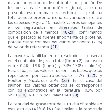
mayor concentración de nutrientes por porción. De
los pescados de producción regional, la trucha
presenta esta misma característica. La proteína
total aunque presentó menores variaciones entre
las especies (Figura 1), mostró valores semejantes
a los registrados en diferentes tablas de
composición de alimentos
(18-20)
, confirmando
que el pescado es fuente importante de proteína,
porque cubre con mas del veinte por ciento (20%)
del valor de referencia
(21)
.
La mayor variabilidad en los resultados se observó
en el contenido de grasa total (Figura 2) que oscilo
entre 0.4%- 1.9% (bagre) y 7.4%-17.0% (salmón).
Para el bagre los valores fueron mas bajos, que los
reportados por Castro-González 2,7%
(22)
, y
Poulter y Nicolaides 3.7%
(23)
. En el caso del
salmón, los valores obtenidos se corresponden
con los encontrados en la literatura: 10.9% por
Shills
(10)
, y 15.8% por Valenzuela
(9)
.
La cantidad de grasa total de la trucha obtenida en
este estudio (4.1%-8.1%) fue similar a la reportada