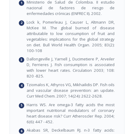
Ministerio de Salud de Colombia. II estudio
nacional de factores de riesgo de
enfermedades crónicas (ENFREC II). 2002.
Lock k, Pomerleau J, Causer L, Altmann DR,
McKee M. The global burned of disease
attributable to low consumption of fruit and
vegetables: implications for the global strategy
on diet. Bull World Health Organ. 2005; 83(2):
100-108
Dallongeville J, Yarnell J, Ducimetiere P, Arveiler
D, Ferrieres J. Fish consumption is associated
with lower heart rates. Circulation 2003; 108:
820 -825.
Tziomalos K, Athyros VG, Mikhailidis DP. Fish oils
and vascular disease prevention: an update.
Curr Med Chem. 2007; 14(24): 2622-2628.
Harris WS. Are omega-3 fatty acids the most
important nutritional modulators of coronary
heart disease risk? Curr Atheroscler Rep. 2004;
6(6): 447 - 452.
Akabas SR, Deckelbaum RJ. n-3 fatty acids: