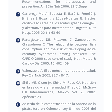
Recommendations for therapeutics and
prevention. Am J Clin Nutr 2006; 83(6):Supp
Carrero.JJ, Martín-Bautista E, Baró L, Fonollá J,
Jiménez J, Boza JJ. y López-Huertas E. Efectos
cardiovasculares de los ácidos grasos omega-3
y alternativas para incrementar su ingesta. Nutr
Hosp. 2005; XX (1): 63-69
Panagiotakos DB, Pitsavos C, Zampelas A,
Chrysohoou C. The relationship between fish
consumption and the risk of developing acute
coronary syndromes among smokers: The
CARDIO 2000 case-control study. Nutr, Metab &
Cardiov Dis. 2005; 15: 402 409.
Valenzuela A. El salmón: un banquete de salud.
Rev Chil Nutr 2005; 32(1): 8-17.
Shills ME, Olson JA, Shike M, Ross CA. Nutrición
en la salud y la enfermedad. 9ª edición McGraw
Hill Interamericana, México Vol 2, 2002.
Apéndice 21
Acuerdo de la competitividad de la cadena de la
piscicultura en Colombia. Ley 811 de 2003 del