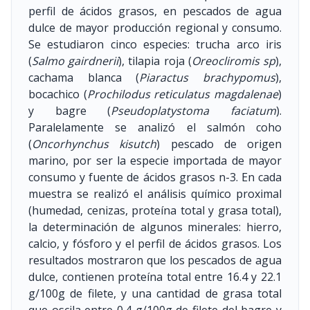
perfil de ácidos grasos, en pescados de agua
dulce de mayor producción regional y consumo.
Se estudiaron cinco especies: trucha arco iris
(
Salmo gairdnerii
), tilapia roja (
Oreocliromis sp
),
cachama blanca (
Piaractus brachypomus
),
bocachico (
Prochilodus reticulatus magdalenae
)
y bagre (
Pseudoplatystoma faciatum
).
Paralelamente se analizó el salmón coho
(
Oncorhynchus kisutch
) pescado de origen
marino, por ser la especie importada de mayor
consumo y fuente de ácidos grasos n-3. En cada
muestra se realizó el análisis químico proximal
(humedad, cenizas, proteína total y grasa total),
la determinación de algunos minerales: hierro,
calcio, y fósforo y el perfil de ácidos grasos. Los
resultados mostraron que los pescados de agua
dulce, contienen proteína total entre 16.4 y 22.1
g/100g de filete, y una cantidad de grasa total