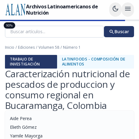
Archivos Latinoamericanos de
dark_mode
menu
Nutrición
90%
search
Buscar
Inicio
/
Ediciones
/
Volumen 58
/
Número 1
TRABAJO DE
LATINFOODS - COMPOSICIÓN DE
INVESTIGACIÓN
ALIMENTOS
Caracterización nutricional de
pescados de produccion y
consumo regional en
Bucaramanga, Colombia
Aide Perea
Elieth Gómez
Yamile Mayorga