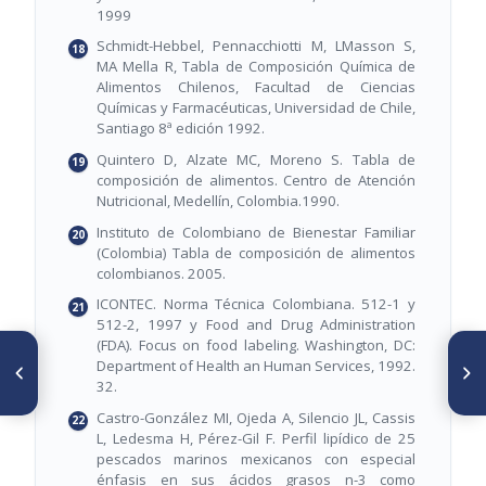
1999
Schmidt-Hebbel, Pennacchiotti M, LMasson S,
MA Mella R, Tabla de Composición Química de
Alimentos Chilenos, Facultad de Ciencias
Químicas y Farmacéuticas, Universidad de Chile,
Santiago 8ª edición 1992.
Quintero D, Alzate MC, Moreno S. Tabla de
composición de alimentos. Centro de Atención
Nutricional, Medellín, Colombia.1990.
Instituto de Colombiano de Bienestar Familiar
(Colombia) Tabla de composición de alimentos
colombianos. 2005.
ICONTEC. Norma Técnica Colombiana. 512-1 y
512-2, 1997 y Food and Drug Administration
(FDA). Focus on food labeling. Washington, DC:
ARTÍCULO ANTERIOR
SIGUIENTE ARTÍCULO
Department of Health an Human Services, 1992.
Fatty acid concentration,
Composición química y
32.
proximate composition, and
capacidad antioxidante en
mineral composition in
fruta, pulpa y mermelada de
Castro-González MI, Ojeda A, Silencio JL, Cassis
fishbone flour of Nile Tilapia
guayaba (Psidium guajava L.)
L, Ledesma H, Pérez-Gil F. Perfil lipídico de 25
pescados marinos mexicanos con especial
énfasis en sus ácidos grasos n-3 como