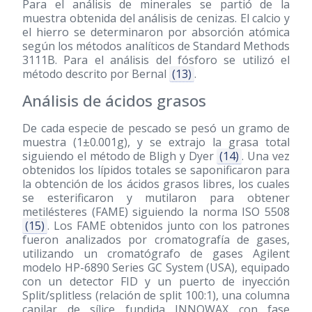
Para el análisis de minerales se partió de la
muestra obtenida del análisis de cenizas. El calcio y
el hierro se determinaron por absorción atómica
según los métodos analíticos de Standard Methods
3111B. Para el análisis del fósforo se utilizó el
método descrito por Bernal
(13)
.
Análisis de ácidos grasos
De cada especie de pescado se pesó un gramo de
muestra (1±0.001g), y se extrajo la grasa total
siguiendo el método de Bligh y Dyer
(14)
. Una vez
obtenidos los lípidos totales se saponificaron para
la obtención de los ácidos grasos libres, los cuales
se esterificaron y mutilaron para obtener
metilésteres (FAME) siguiendo la norma ISO 5508
(15)
. Los FAME obtenidos junto con los patrones
fueron analizados por cromatografía de gases,
utilizando un cromatógrafo de gases Agilent
modelo HP-6890 Series GC System (USA), equipado
con un detector FID y un puerto de inyección
Split/splitless (relación de split 100:1), una columna
capilar de sílice fundida INNOWAX con fase