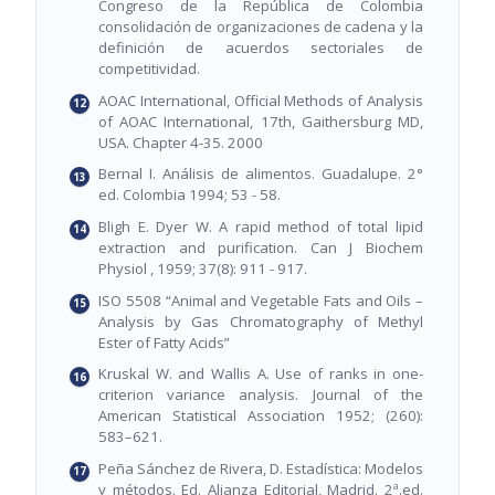
Congreso de la República de Colombia
consolidación de organizaciones de cadena y la
definición de acuerdos sectoriales de
competitividad.
AOAC International, Official Methods of Analysis
of AOAC International, 17th, Gaithersburg MD,
USA. Chapter 4-35. 2000
Bernal I. Análisis de alimentos. Guadalupe. 2°
ed. Colombia 1994; 53 - 58.
Bligh E. Dyer W. A rapid method of total lipid
extraction and purification. Can J Biochem
Physiol , 1959; 37(8): 911 - 917.
ISO 5508 “Animal and Vegetable Fats and Oils –
Analysis by Gas Chromatography of Methyl
Ester of Fatty Acids”
Kruskal W. and Wallis A. Use of ranks in one-
criterion variance analysis. Journal of the
American Statistical Association 1952; (260):
583–621.
Peña Sánchez de Rivera, D. Estadística: Modelos
y métodos. Ed. Alianza Editorial, Madrid. 2ª.ed.