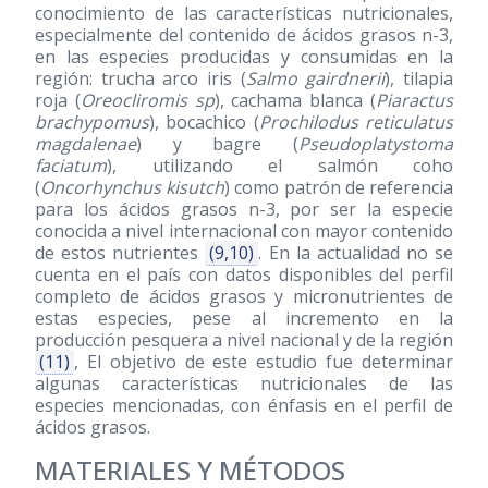
conocimiento de las características nutricionales,
especialmente del contenido de ácidos grasos n-3,
en las especies producidas y consumidas en la
región: trucha arco iris (
Salmo gairdnerii
), tilapia
roja (
Oreocliromis sp
), cachama blanca (
Piaractus
brachypomus
), bocachico (
Prochilodus reticulatus
magdalenae
) y bagre (
Pseudoplatystoma
faciatum
), utilizando el salmón coho
(
Oncorhynchus kisutch
) como patrón de referencia
para los ácidos grasos n-3, por ser la especie
conocida a nivel internacional con mayor contenido
de estos nutrientes
(9,10)
. En la actualidad no se
cuenta en el país con datos disponibles del perfil
completo de ácidos grasos y micronutrientes de
estas especies, pese al incremento en la
producción pesquera a nivel nacional y de la región
(11)
, El objetivo de este estudio fue determinar
algunas características nutricionales de las
especies mencionadas, con énfasis en el perfil de
ácidos grasos.
MATERIALES Y MÉTODOS