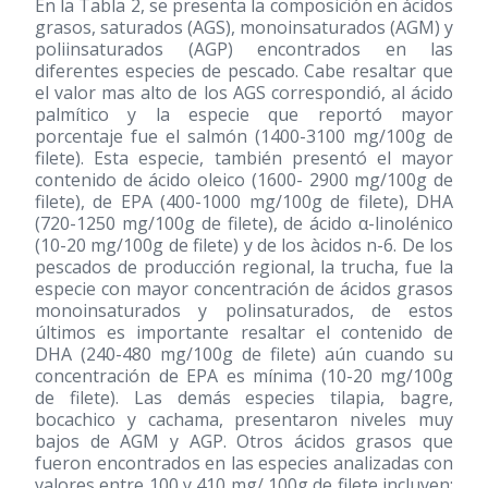
En la Tabla 2, se presenta la composición en ácidos
grasos, saturados (AGS), monoinsaturados (AGM) y
poliinsaturados (AGP) encontrados en las
diferentes especies de pescado. Cabe resaltar que
el valor mas alto de los AGS correspondió, al ácido
palmítico y la especie que reportó mayor
porcentaje fue el salmón (1400-3100 mg/100g de
filete). Esta especie, también presentó el mayor
contenido de ácido oleico (1600- 2900 mg/100g de
filete), de EPA (400-1000 mg/100g de filete), DHA
(720-1250 mg/100g de filete), de ácido α-linolénico
(10-20 mg/100g de filete) y de los àcidos n-6. De los
pescados de producción regional, la trucha, fue la
especie con mayor concentración de ácidos grasos
monoinsaturados y polinsaturados, de estos
últimos es importante resaltar el contenido de
DHA (240-480 mg/100g de filete) aún cuando su
concentración de EPA es mínima (10-20 mg/100g
de filete). Las demás especies tilapia, bagre,
bocachico y cachama, presentaron niveles muy
bajos de AGM y AGP. Otros ácidos grasos que
fueron encontrados en las especies analizadas con
valores entre 100 y 410 mg/ 100g de filete incluyen: