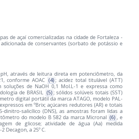
s de açaí comercializadas na cidade de Fortaleza -
 adicionada de conservantes (sorbato de potássio e
pH, através de leitura direta em potenciômetro, da
21, conforme AOAC
(4)
; acidez total titulável (ATT)
om soluções de NaOH 0,1 Mol.L-1 e expressa como
odologia de BRASIL
(5)
; sólidos solúveis totais (SST)
ômetro digital portátil da marca ATAGO, modelo PAL-
expressos em ºBrix; açúcares redutores (AR) e totais
5-dinitro-salicílico (DNS), as amostras foram lidas a
tômetro do modelo B 582 da marca Micronal
(6)
, e
gem de glicose; atividade de água (Aa) medida
2 Decagon, a 25º C.