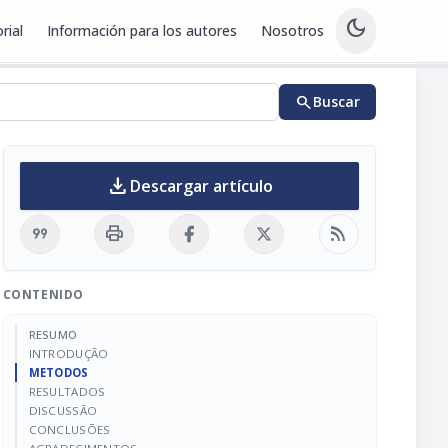
dark_mode
rial
Información para los autores
Nosotros
search
Buscar
download
Descargar artículo
format_quote
print
rss_feed
CONTENIDO
RESUMO
INTRODUÇÃO
METODOS
RESULTADOS
DISCUSSÃO
CONCLUSÕES