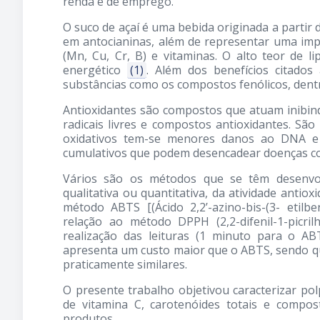
renda e de emprego.
O suco de açaí é uma bebida originada a partir 
em antocianinas, além de representar uma impor
(Mn, Cu, Cr, B) e vitaminas. O alto teor de l
energético
(1)
. Além dos benefícios citado
substâncias como os compostos fenólicos, dent
Antioxidantes são compostos que atuam inibin
radicais livres e compostos antioxidantes. S
oxidativos tem-se menores danos ao DNA e
cumulativos que podem desencadear doenças com
Vários são os métodos que se têm desenvol
qualitativa ou quantitativa, da atividade anti
método ABTS [(Ácido 2,2’-azino-bis-(3- etilb
relação ao método DPPH (2,2-difenil-1-picri
realização das leituras (1 minuto para o 
apresenta um custo maior que o ABTS, sendo 
praticamente similares.
O presente trabalho objetivou caracterizar pol
de vitamina C, carotenóides totais e compos
produtos.