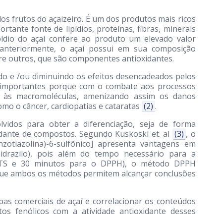
dos frutos do açaizeiro. É um dos produtos mais ricos
tante fonte de lipídios, proteínas, fibras, minerais
ipídio do açaí confere ao produto um elevado valor
s anteriormente, o açaí possui em sua composição
re outros, que são componentes antioxidantes.
do e /ou diminuindo os efeitos desencadeados pelos
ão importantes porque com o combate aos processos
 às macromoléculas, amenizando assim os danos
o o câncer, cardiopatias e cataratas
(2)
.
vidos para obter a diferenciação, seja de forma
oxidante de compostos. Segundo Kuskoski et. al
(3)
, o
enzotiazolina)-6-sulfônico] apresenta vantagens em
lhidrazilo), pois além do tempo necessário para a
ABTS e 30 minutos para o DPPH), o método DPPH
que ambos os métodos permitem alcançar conclusões
pas comerciais de açaí e correlacionar os conteúdos
tos fenólicos com a atividade antioxidante desses