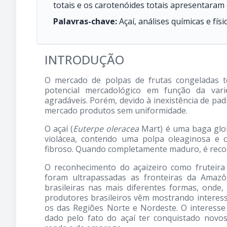
totais e os carotenóides totais apresentaram c
Palavras-chave:
Açaí, análises químicas e físi
INTRODUÇÃO
O mercado de polpas de frutas congeladas t
potencial mercadológico em função da vari
agradáveis. Porém, devido à inexistência de pa
mercado produtos sem uniformidade.
O açaí (
Euterpe oleracea
Mart) é uma baga glob
violácea, contendo uma polpa oleaginosa e 
fibroso. Quando completamente maduro, é reco
O reconhecimento do açaizeiro como fruteira
foram ultrapassadas as fronteiras da Amazôn
brasileiras nas mais diferentes formas, onde
produtores brasileiros vêm mostrando interess
os das Regiões Norte e Nordeste. O interess
dado pelo fato do açaí ter conquistado nov