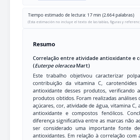
Tiempo estimado de lectura: 17 min (2.664 palabras)
(Esta estimación no incluye el texto de las tablas, figuras y referenc
Resumo
Correlação entre atividade antioxidante e 
(
Euterpe oleracea
Mart)
Este trabalho objetivou caracterizar polp
contribuição da vitamina C, carotenóides
antioxidante desses produtos, verificando
produtos obtidos. Foram realizadas análises de 
açúcares, cor, atividade de água, vitamina C, 
antioxidante e compostos fenólicos. Con
diferença significativa entre as marcas não 
ser considerado uma importante fonte d
antioxidantes. Em relação à correlação com 