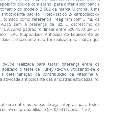
pois foi diluída com etanol para obter absorbância
otômetro do modelo B 582 da marca Micronal. Uma
antioxidante padrão Trolox (ácido 2- carboxilico-6-
a C, tomado como referência, reagiram com 3 mL da
do ABTS sem a presença da luz. O decréscimo da
in. A curva padrão foi linear entre 500-1500 μM.L-1
omo TEAC (Capacidade Antioxidante Equivalente ao
vidade antioxidante não foi realizada na marca que
ia (α=5%) realizada para testar diferença entre os
 aplicado o teste de Tukey (α=5%), utilizando-se o
a a determinação da contribuição da vitamina C,
a atividade antioxidante das amostras estudadas, foi
atística entre as polpas de açaí integrais para todos
 de 5% de probabilidade (p< 0,05) (Tabelas 1 e 2).