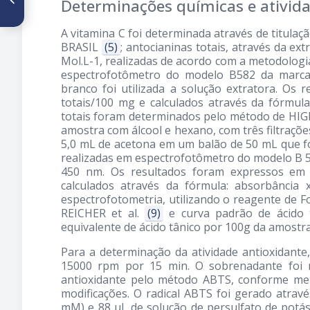
Determinações químicas e ativida
la leche y queso de cabra
distribuidos en el Area
A vitamina C foi determinada através de titula
Metropolitana de San José,
Costa Rica
BRASIL
(5)
; antocianinas totais, através da ex
Mol.L-1, realizadas de acordo com a metodolog
espectrofotômetro do modelo B582 da marca
branco foi utilizada a solução extratora. Os
totais/100 mg e calculados através da fórmula:
totais foram determinados pelo método de HI
amostra com álcool e hexano, com três filtrações
5,0 mL de acetona em um balão de 50 mL que fo
realizadas em espectrofotômetro do modelo B 
450 nm. Os resultados foram expressos em 
calculados através da fórmula: absorbância 
espectrofotometria, utilizando o reagente de F
REICHER et al.
(9)
e curva padrão de ácido 
equivalente de ácido tânico por 100g da amostra
Para a determinação da atividade antioxidant
15000 rpm por 15 min. O sobrenadante foi re
antioxidante pelo método ABTS, conforme met
modificações. O radical ABTS foi gerado atra
mM) e 88 μL de solução de persulfato de potás