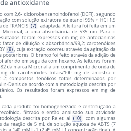
de antioxidante
ção com 2,6- diclorobenzenoindofenol (DCFI), segundo
tração com solução extratora de etanol 95% + HCl 1,5
ia de FRANCIS
(7)
, adaptada. A leitura foi feita em um
 Micronal, a uma absorbância de 535 nm. Para o
 resultados foram expressos em mg de antocianinas
 fator de diluição x absorbância/98,2; carotenóides
GBY
(8)
, cuja extração ocorreu através da agitação da
 posteriores. O branco foi feito através da adição de
i aferido em seguida com hexano. As leituras foram
582 da marca Micronal a um comprimento de onda de
mg de carotenóides totais/100 mg de amostra e
x 2; compostos fenólicos totais determinados por
olin-Denis de acordo com a metodologia descrita por
tânico. Os resultados foram expressos em mg de
.
e, cada produto foi homogeneizado e centrifugado a
colhido, filtrado e então analisado sua atividade
odologia descrita por Re et. al
(10)
, com algumas
vés da reação de 5 mL de solução aquosa de ABTS (7
sio a 140 mM.L-1 (2,45 mM.L1 concentração final). A