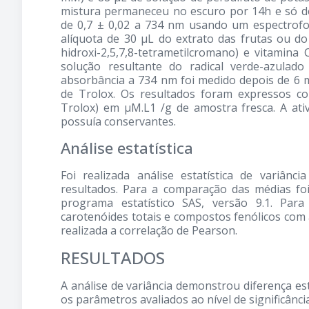
mistura permaneceu no escuro por 14h e só de
de 0,7 ± 0,02 a 734 nm usando um espectrof
alíquota de 30 μL do extrato das frutas ou do 
hidroxi-2,5,7,8-tetrametilcromano) e vitamin
solução resultante do radical verde-azula
absorbância a 734 nm foi medido depois de 6 m
de Trolox. Os resultados foram expressos c
Trolox) em μM.L1 /g de amostra fresca. A ati
possuía conservantes.
Análise estatística
Foi realizada análise estatística de variânc
resultados. Para a comparação das médias foi
programa estatístico SAS, versão 9.1. Par
carotenóides totais e compostos fenólicos com 
realizada a correlação de Pearson.
RESULTADOS
A análise de variância demonstrou diferença est
os parâmetros avaliados ao nível de significância