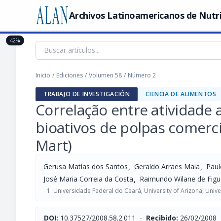
Archivos Latinoamericanos de Nutr
42%
Inicio
/
Ediciones
/
Volumen 58
/
Número 2
TRABAJO DE INVESTIGACIÓN
CIENCIA DE ALIMENTOS
Correlação entre atividade
bioativos de polpas comercia
Mart)
,
,
Gerusa Matias dos Santos
Geraldo Arraes Maia
Paul
,
José Maria Correia da Costa
Raimundo Wilane de Figu
Universidade Federal do Ceará, University of Arizona, Univ
DOI:
10.37527/2008.58.2.011
-
Recibido:
26/02/2008