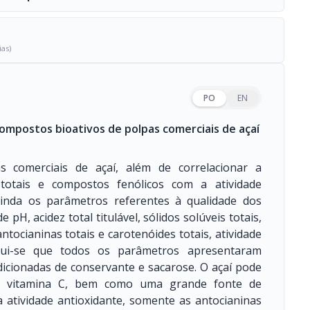
ias)
PO
EN
compostos bioativos de polpas comerciais de açaí
as comerciais de açaí, além de correlacionar a
 totais e compostos fenólicos com a atividade
 ainda os parâmetros referentes à qualidade dos
pH, acidez total titulável, sólidos solúveis totais,
antocianinas totais e carotenóides totais, atividade
clui-se que todos os parâmetros apresentaram
adicionadas de conservante e sacarose. O açaí pode
e vitamina C, bem como uma grande fonte de
a atividade antioxidante, somente as antocianinas