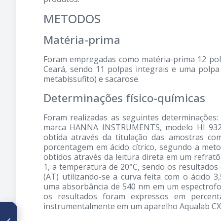
METODOS
Matéria-prima
Foram empregadas como matéria-prima 12 polpa
Ceará, sendo 11 polpas integrais e uma polpa
metabissufito) e sacarose.
Determinações físico-químicas
Foram realizadas as seguintes determinações: 
marca HANNA INSTRUMENTS, modelo HI 93
obtida através da titulação das amostras c
porcentagem em ácido cítrico, segundo a met
obtidos através da leitura direta em um refrat
1, a temperatura de 20°C, sendo os resultados 
(AT) utilizando-se a curva feita com o ácido 3,
uma absorbância de 540 nm em um espectrofo
os resultados foram expressos em percenta
instrumentalmente em um aparelho Aqualab CX-
ARTÍCULO ANTERIOR
Evaluación bacteriológica de