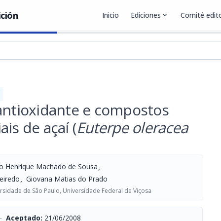
ición
Inicio
Ediciones
expand_more
Comité edito
 antioxidante e compostos
is de açaí (
Euterpe oleracea
,
o Henrique Machado de Sousa
,
eiredo
Giovana Matias do Prado
ersidade de São Paulo, Universidade Federal de Viçosa
-
Aceptado:
21/06/2008