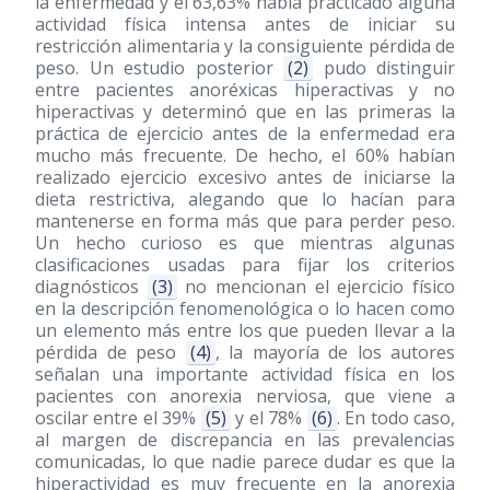
la enfermedad y el 63,63% había practicado alguna
actividad física intensa antes de iniciar su
restricción alimentaria y la consiguiente pérdida de
peso. Un estudio posterior
(2)
pudo distinguir
entre pacientes anoréxicas hiperactivas y no
hiperactivas y determinó que en las primeras la
práctica de ejercicio antes de la enfermedad era
mucho más frecuente. De hecho, el 60% habían
realizado ejercicio excesivo antes de iniciarse la
dieta restrictiva, alegando que lo hacían para
mantenerse en forma más que para perder peso.
Un hecho curioso es que mientras algunas
clasificaciones usadas para fijar los criterios
diagnósticos
(3)
no mencionan el ejercicio físico
en la descripción fenomenológica o lo hacen como
un elemento más entre los que pueden llevar a la
pérdida de peso
(4)
, la mayoría de los autores
señalan una importante actividad física en los
pacientes con anorexia nerviosa, que viene a
oscilar entre el 39%
(5)
y el 78%
(6)
. En todo caso,
al margen de discrepancia en las prevalencias
comunicadas, lo que nadie parece dudar es que la
hiperactividad es muy frecuente en la anorexia