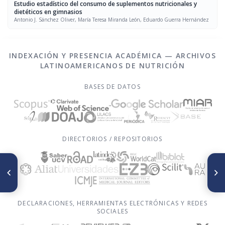
Estudio estadístico del consumo de suplementos nutricionales y
dietéticos en gimnasios
Antonio J. Sánchez Oliver, María Teresa Miranda León, Eduardo Guerra Hernández
INDEXACIÓN Y PRESENCIA ACADÉMICA — ARCHIVOS
LATINOAMERICANOS DE NUTRICIÓN
BASES DE DATOS
DIRECTORIOS / REPOSITORIOS
ARTÍCULO ANTERIOR
SIGUIENTE ARTÍCULO
Changing attitudes, beliefs
Consumo de fuentes de calcio
and feelings towards food in
en adolescentes mujeres en
bulimic patients
Panamá
DECLARACIONES, HERRAMIENTAS ELECTRÓNICAS Y REDES
SOCIALES