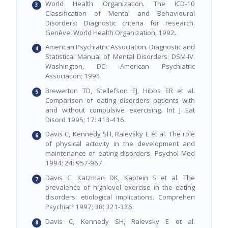
World Health Organization. The ICD-10
Classification of Mental and Behavioural
Disorders: Diagnostic criteria for research.
Genève: World Health Organization; 1992.
American Psychiatric Association. Diagnostic and
Statistical Manual of Mental Disorders: DSM-IV.
Washington, DC: American Psychiatric
Association; 1994.
Brewerton TD, Stellefson EJ, Hibbs ER et al.
Comparison of eating disorders patients with
and without compulsive exercising. Int J Eat
Disord 1995; 17: 413-416.
Davis C, Kennedy SH, Ralevsky E et al. The role
of physical actovity in the development and
maintenance of eating disorders. Psychol Med
1994; 24: 957-967.
Davis C, Katzman DK, Kaptein S et al. The
prevalence of highlevel exercise in the eating
disorders: etiological implications. Comprehen
Psychiatr 1997; 38: 321-326.
Davis C, Kennedy SH, Ralevsky E et al.