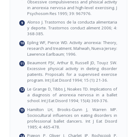
Obsessive compulsiveness and phisical activity
in anorexia nervosa and high-level exercising. J
Psychosom Res 1995; 39: 967976.
Alonso J. Trastornos de la conducta alimentaria
y deporte. Trastornos conduct aliment 2006; 4:
368-385.
Epling WF, Pierce WD. Activity anorexia: Theory,
research and treatment. Mahwah, Nueva Jersey:
Lawrence Earlbaum; 1996.
Beaumont PJV, Arthur B, Russell JD, Touyz SW.
Excessive physical activity in dieting disorder
patients. Proposals for a supervised exercise
program. Int J Eat Disord 1994; 15 (1): 21-36.
Le Grange D, Tibbs J, Noakes TD. Implications of
a diagnosis of anorexia nervosa in a ballet
school. Int J Eat Disord 1994; 15(4): 369-376.
Hamilton LH, Brooks-Gunn J, Warren MP.
Sociocultural influences on eating disorders in
professional ballet dancers. Int J Eat Disord
1985; 4: 465-478.
Pigeon P, Oliver I, Charlet JP, Rochiccioli P.