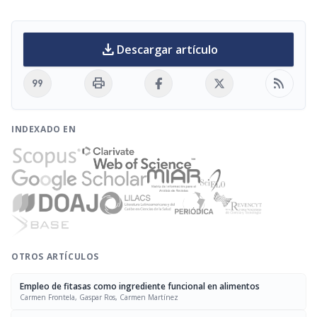
download
Descargar artículo
format_quote
print
rss_feed
INDEXADO EN
OTROS ARTÍCULOS
Empleo de fitasas como ingrediente funcional en alimentos
Carmen Frontela, Gaspar Ros, Carmen Martínez