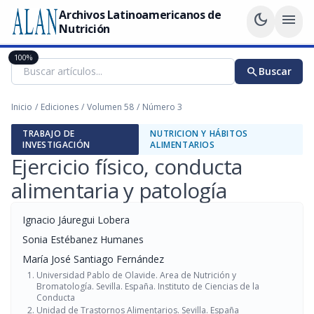
Archivos Latinoamericanos de
dark_mode
menu
Nutrición
100%
search
Buscar
Inicio
/
Ediciones
/
Volumen 58
/
Número 3
TRABAJO DE
NUTRICION Y HÁBITOS
INVESTIGACIÓN
ALIMENTARIOS
Ejercicio físico, conducta
alimentaria y patología
Ignacio Jáuregui Lobera
Sonia Estébanez Humanes
María José Santiago Fernández
Universidad Pablo de Olavide. Area de Nutrición y
Bromatología. Sevilla. España. Instituto de Ciencias de la
Conducta
Unidad de Trastornos Alimentarios. Sevilla. España