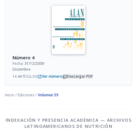
Número 4
Fecha:
31/12/2009
Diciembre
open_in_new
picture_as_pdf
Ver número
Descargar PDF
14 ARTÍCULOS
Inicio
/
Ediciones
/
Volumen 59
INDEXACIÓN Y PRESENCIA ACADÉMICA — ARCHIVOS
LATINOAMERICANOS DE NUTRICIÓN