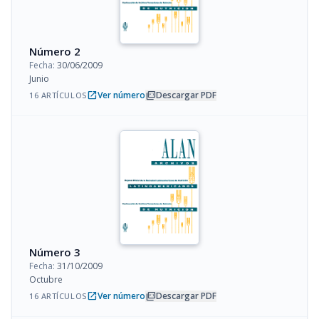
Número 2
Fecha:
30/06/2009
Junio
open_in_new
picture_as_pdf
Ver número
Descargar PDF
16 ARTÍCULOS
Número 3
Fecha:
31/10/2009
Octubre
open_in_new
picture_as_pdf
Ver número
Descargar PDF
16 ARTÍCULOS