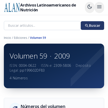
Archivos Latinoamericanos de
dark_mode
menu
Nutrición
search
Buscar
Inicio
/
Ediciones
/
Volumen 59
Volumen 59
·
2009
ISSN:
0004-0622
·
ISSN-e:
2309-5806
·
Depósito
Legal:
pp199602DF83
4 Números
Números del volumen