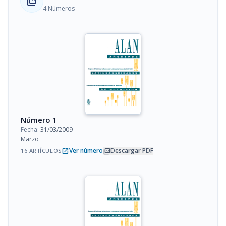
collections_bookmark
4 Números
Número 1
Fecha:
31/03/2009
Marzo
open_in_new
picture_as_pdf
Ver número
Descargar PDF
16 ARTÍCULOS