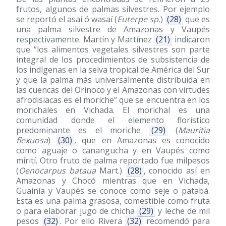
frutos, algunos de palmas silvestres. Por ejemplo
se reportó el asaí ó wasaí (
Euterpe sp.
)
(28)
que es
una palma silvestre de Amazonas y Vaupés
respectivamente. Martín y Martínez
(21)
indicaron
que “los alimentos vegetales silvestres son parte
integral de los procedimientos de subsistencia de
los indígenas en la selva tropical de América del Sur
y que la palma más universalmente distribuida en
las cuencas del Orinoco y el Amazonas con virtudes
afrodisiacas es el moriche” que se encuentra en los
morichales en Vichada. El morichal es una
comunidad donde el elemento florístico
predominante es el moriche
(29)
(
Mauritia
flexuosa
)
(30)
, que en Amazonas es conocido
como aguaje o canangucha y en Vaupés como
mirití. Otro fruto de palma reportado fue milpesos
(
Oenocarpus bataua
Mart.)
(28)
, conocido así en
Amazonas y Chocó mientras que en Vichada,
Guainía y Vaupés se conoce como seje o patabá.
Esta es una palma grasosa, comestible como fruta
o para elaborar jugo de chicha
(29)
y leche de mil
pesos
(32)
. Por ello Rivera
(32)
recomendó para