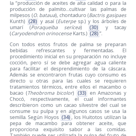
la “producción de aceites de alta calidad o para la
producción de palmito…cultivar las palmas de
milpesos (
O. bataua
), chontaduro (
Bactris gasipaes
Kunth)
(28)
y asaí (
Euterpe
sp.) y los árboles de
umarí (
Poraqueiba serícea
)
(30)
y tacay
(
Caryodendron orinocense
Karts.)
(28)
”.
Con todos estos frutos de palma se preparan
bebidas refrescantes y fermentadas. El
procedimiento inicial en su preparación no incluye
cocción, pero sí se debe agregar agua caliente
para facilitar el desprendimiento de la cáscara.
Además se encontraron frutas cuyo consumo es
directo u otras para las cuales se requieren
tratamientos térmicos, entre ellos el macambo o
bacao (
Theobroma bicolor
)
(33)
en Amazonas y
Chocó, respectivamente, el cual informantes
describieron como un cacao silvestre del cual se
consume su pulpa y en algunos casos se usa la
semilla. Según Hoyos
(34)
, los Huitotos utilizan la
pepa de macambo para obtener aceite, que
proporciona exquisito sabor a las comidas.
También puede ser utilizada la pulpa del fruto de