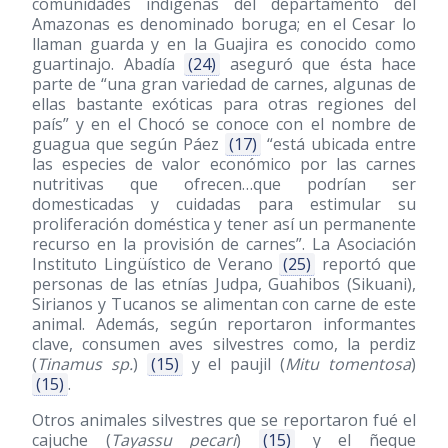
comunidades indígenas del departamento del
Amazonas es denominado boruga; en el Cesar lo
llaman guarda y en la Guajira es conocido como
guartinajo. Abadía
(24)
aseguró que ésta hace
parte de “una gran variedad de carnes, algunas de
ellas bastante exóticas para otras regiones del
país” y en el Chocó se conoce con el nombre de
guagua que según Páez
(17)
“está ubicada entre
las especies de valor económico por las carnes
nutritivas que ofrecen…que podrían ser
domesticadas y cuidadas para estimular su
proliferación doméstica y tener así un permanente
recurso en la provisión de carnes”. La Asociación
Instituto Lingüístico de Verano
(25)
reportó que
personas de las etnías Judpa, Guahibos (Sikuani),
Sirianos y Tucanos se alimentan con carne de este
animal. Además, según reportaron informantes
clave, consumen aves silvestres como, la perdiz
(
Tinamus sp.
)
(15)
y el paujil (
Mitu tomentosa
)
(15)
.
Otros animales silvestres que se reportaron fué el
cajuche (
Tayassu pecari
)
(15)
y el ñeque