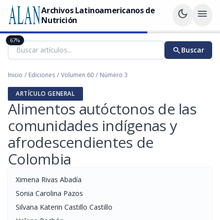
Archivos Latinoamericanos de
dark_mode
menu
Nutrición
67%
search
Buscar
Inicio
/
Ediciones
/
Volumen 60
/
Número 3
ARTÍCULO GENERAL
Alimentos autóctonos de las
comunidades indígenas y
afrodescendientes de
Colombia
Ximena Rivas Abadía
Sonia Carolina Pazos
Silvana Katerin Castillo Castillo