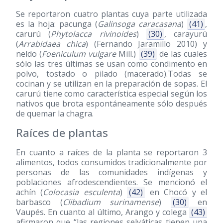
Se reportaron cuatro plantas cuya parte utilizada
es la hoja: pacunga (
Galinsoga caracasana
)
(41)
,
carurú (
Phytolacca rivinoides
)
(30)
, carayurú
(
Arrabidaea chica
) (Fernando Jaramillo 2010) y
neldo (
Foeniculum vulgare
Mill.)
(39)
de las cuales
sólo las tres últimas se usan como condimento en
polvo, tostado o pilado (macerado).Todas se
cocinan y se utilizan en la preparación de sopas. El
carurú tiene como característica especial según los
nativos que brota espontáneamente sólo después
de quemar la chagra.
Raíces de plantas
En cuanto a raíces de la planta se reportaron 3
alimentos, todos consumidos tradicionalmente por
personas de las comunidades indígenas y
poblaciones afrodescendientes. Se mencionó el
achín (
Colocasia esculenta
)
(42)
en Chocó y el
barbasco (
Clibadium surinamense
)
(30)
en
Vaupés. En cuanto al último, Arango y colega
(43)
afirmaron que “las regiones selváticas tienen una