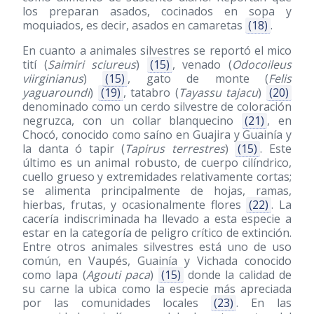
los preparan asados, cocinados en sopa y
moquiados, es decir, asados en camaretas
(18)
.
En cuanto a animales silvestres se reportó el mico
tití (
Saimiri sciureus
)
(15)
, venado (
Odocoileus
viirginianus
)
(15)
, gato de monte (
Felis
yaguaroundi
)
(19)
, tatabro (
Tayassu tajacu
)
(20)
denominado como un cerdo silvestre de coloración
negruzca, con un collar blanquecino
(21)
, en
Chocó, conocido como saíno en Guajira y Guainía y
la danta ó tapir (
Tapirus terrestres
)
(15)
. Este
último es un animal robusto, de cuerpo cilíndrico,
cuello grueso y extremidades relativamente cortas;
se alimenta principalmente de hojas, ramas,
hierbas, frutas, y ocasionalmente flores
(22)
. La
cacería indiscriminada ha llevado a esta especie a
estar en la categoría de peligro crítico de extinción.
Entre otros animales silvestres está uno de uso
común, en Vaupés, Guainía y Vichada conocido
como lapa (
Agouti paca
)
(15)
donde la calidad de
su carne la ubica como la especie más apreciada
por las comunidades locales
(23)
. En las