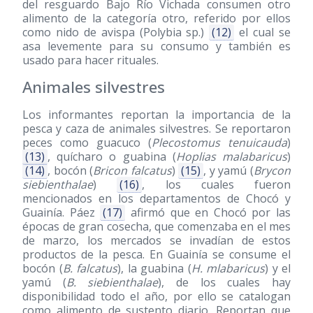
del resguardo Bajo Río Vichada consumen otro
alimento de la categoría otro, referido por ellos
como nido de avispa (Polybia sp.)
(12)
el cual se
asa levemente para su consumo y también es
usado para hacer rituales.
Animales silvestres
Los informantes reportan la importancia de la
pesca y caza de animales silvestres. Se reportaron
peces como guacuco (
Plecostomus tenuicauda
)
(13)
, quícharo o guabina (
Hoplias malabaricus
)
(14)
, bocón (
Bricon falcatus
)
(15)
, y yamú (
Brycon
siebienthalae
)
(16)
, los cuales fueron
mencionados en los departamentos de Chocó y
Guainía. Páez
(17)
afirmó que en Chocó por las
épocas de gran cosecha, que comenzaba en el mes
de marzo, los mercados se invadían de estos
productos de la pesca. En Guainía se consume el
bocón (
B. falcatus
), la guabina (
H. mlabaricus
) y el
yamú (
B. siebienthalae
), de los cuales hay
disponibilidad todo el año, por ello se catalogan
como alimento de sustento diario. Reportan que