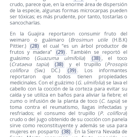
crudo, parece que, en la enorme área de dispersión
de la especie, algunas formas microcarpas pueden
ser tóxicas; es más prudente, por tanto, tostarlas o
sancocharlas.
En la Guajira reportaron consumir fruto del
weimaro o guáimaro (
Brosimun utile
(H.B.K)
Pittier.)
(28)
el cual “es un árbol productor de
frutos y madera”
(29)
. También se reportó el
guásimo (
Guazuma ulmifolia
)
(38)
, el toco
(
Crataeva tapia
)
(38)
y el trupillo (
Prosopis
coliflora
(Sw.) DC.)
(39)
. Los informantes
reportaron que todos tienen propiedades
medicinales. Con el guázimo (
G. ulmifolia
) se lava el
cabello con la cocción de la corteza para evitar su
caída y se utiliza en baños para aliviar la fiebre; el
zumo o infusión de la planta de toco (
C. tapia
) se
toma contra el reumatismo, llagas infectadas y
resfriados; el consumo del trupillo (
P. coliflora
)
crudo o del jugo obtenido de su cocción con panela
sirve como reconstituyente y además se usa para
mujeres en posparto
(38)
. En la Sierra Nevada de