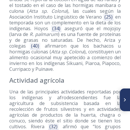
el tostado en el caso de las hormigas manibara o
culona (
Atta sp. Colona
), las cuales según la
Asociación Instituto Lingüístico de Verano
(25)
en
temporada son un complemento en la dieta de los
indígenas. Hoyos
(34)
aseguró que el mojojoy
(larva de
R. palmarum
) es una fuente de proteínas
y de grasas no saturadas. De hecho, Ariza y
colegas
(40)
afirmaron que los bachacos u
hormigas culonas (
Atta sp. Colona
), constituyen un
alimento ocasional muy apetecido a comienzo del
invierno en los indígenas Sikuani, Piaroa, Piapoco,
Curripaco y Puinave.
Actividad agrícola
Una de las principales actividades reportadas por
SIGUIENTE ARTÍCULO
los indígenas y afrodescendientes fue la
Estado nutricional, estilo de
agricultura de subsistencia basada en la
vida e risco cardiovascular de
recolección de frutos silvestres y en actividades
ovolactovegetarianos e
onívoros
agrícolas de productos de la huerta, chagra o
conuco, siendo éste el sitio donde se tienen los
cultivos. Rivera
(32)
afirmó que “los grupos