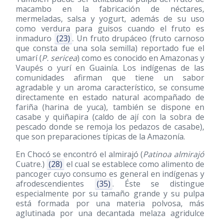
macambo en la fabricación de néctares,
mermeladas, salsa y yogurt, además de su uso
como verdura para guisos cuando el fruto es
inmaduro
(23)
. Un fruto drupáceo (fruto carnoso
que consta de una sola semilla) reportado fue el
umarí (
P. sericea
) como es conocido en Amazonas y
Vaupés o yurí en Guainía. Los indígenas de las
comunidades afirman que tiene un sabor
agradable y un aroma característico, se consume
directamente en estado natural acompañado de
fariña (harina de yuca), también se dispone en
casabe y quiñapira (caldo de ají con la sobra de
pescado donde se remoja los pedazos de casabe),
que son preparaciones típicas de la Amazonía.
En Chocó se encontró el almirajó (
Patinoa almirajó
Cuatre.)
(28)
el cual se establece como alimento de
pancoger cuyo consumo es general en indígenas y
afrodescendientes
(35)
. Éste se distingue
especialmente por su tamaño grande y su pulpa
está formada por una materia polvosa, más
aglutinada por una decantada melaza agridulce