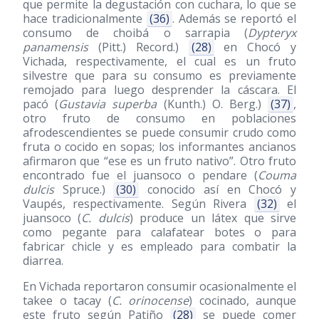
que permite la degustación con cuchara, lo que se
hace tradicionalmente
(36)
. Además se reportó el
consumo de choibá o sarrapia (
Dypteryx
panamensis
(Pitt.) Record.)
(28)
en Chocó y
Vichada, respectivamente, el cual es un fruto
silvestre que para su consumo es previamente
remojado para luego desprender la cáscara. El
pacó (
Gustavia superba
(Kunth.) O. Berg.)
(37)
,
otro fruto de consumo en poblaciones
afrodescendientes se puede consumir crudo como
fruta o cocido en sopas; los informantes ancianos
afirmaron que “ese es un fruto nativo”. Otro fruto
encontrado fue el juansoco o pendare (
Couma
dulcis
Spruce.)
(30)
conocido así en Chocó y
Vaupés, respectivamente. Según Rivera
(32)
el
juansoco (
C. dulcis
) produce un látex que sirve
como pegante para calafatear botes o para
fabricar chicle y es empleado para combatir la
diarrea.
En Vichada reportaron consumir ocasionalmente el
takee o tacay (
C. orinocense
) cocinado, aunque
este fruto según Patiño
(28)
se puede comer