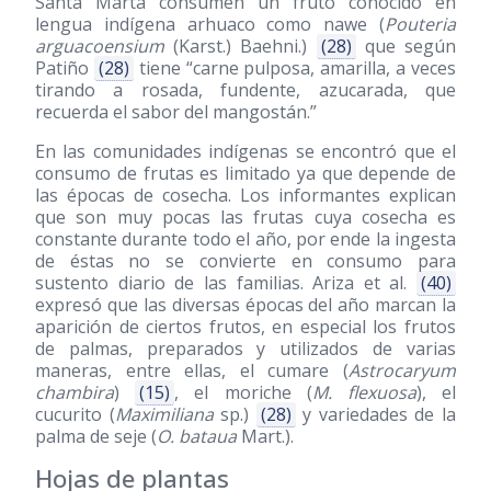
Santa Marta consumen un fruto conocido en
lengua indígena arhuaco como nawe (
Pouteria
arguacoensium
(Karst.) Baehni.)
(28)
que según
Patiño
(28)
tiene “carne pulposa, amarilla, a veces
tirando a rosada, fundente, azucarada, que
recuerda el sabor del mangostán.”
En las comunidades indígenas se encontró que el
consumo de frutas es limitado ya que depende de
las épocas de cosecha. Los informantes explican
que son muy pocas las frutas cuya cosecha es
constante durante todo el año, por ende la ingesta
de éstas no se convierte en consumo para
sustento diario de las familias. Ariza et al.
(40)
expresó que las diversas épocas del año marcan la
aparición de ciertos frutos, en especial los frutos
de palmas, preparados y utilizados de varias
maneras, entre ellas, el cumare (
Astrocaryum
chambira
)
(15)
, el moriche (
M. flexuosa
), el
cucurito (
Maximiliana
sp.)
(28)
y variedades de la
palma de seje (
O. bataua
Mart.).
Hojas de plantas