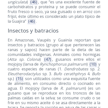
ungiculata
)
(46)
, que “es una excelente fuente de
carbohidratos y proteína y se puede consumir el
fruto fresco o seco, ya sea guisado o en arroz con
fríjol, éste último es considerado un plato típico de
la Guajira”
(46)
.
Insectos y batracios
En Amazonas, Vaupés y Guainía reportan que
insectos y batracios (grupo al que pertenecen las
ranas y sapos) hacen parte de la dieta de las
comunidades indígenas. Animales como hormigas
(
Atta sp. Colona
)
(47)
, gusanos entre ellos el
mojojoy (larva de
Rynchophorus palmarum
)
(10)
y
cuatro especies de ranas (1.
Dendrobates
sp. 2.
Eleutherodactylus
sp. 3.
Bufo cerathphrys
4.
Bufo
sp.)
(15)
son utilizados como una exquisita fuente
de alimento, en consumo directo o cocinado en
agua. El mojojoy (larva de
R. palmarum
) (es un
gusano que se reproduce en los troncos de las
palmas caídas en la selva; se consume crudo o se
fríe en su mismo aceite ó se asa directamente a la
brasa. Se reporta la cocción en agua de las ranas y