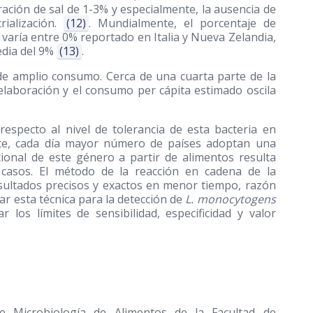
ación de sal de 1-3% y especialmente, la ausencia de
rialización.
(12)
. Mundialmente, el porcentaje de
 varía entre 0% reportado en Italia y Nueva Zelandia,
edia del 9%
(13)
.
de amplio consumo. Cerca de una cuarta parte de la
elaboración y el consumo per cápita estimado oscila
 respecto al nivel de tolerancia de esta bacteria en
nte, cada día mayor número de países adoptan una
dicional de este género a partir de alimentos resulta
 casos. El método de la reacción en cadena de la
esultados precisos y exactos en menor tiempo, razón
uar esta técnica para la detección de
L. monocytogens
 los límites de sensibilidad, especificidad y valor
de Microbiología de Alimentos de la Facultad de