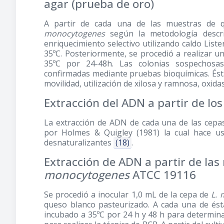
agar (prueba de oro)
A partir de cada una de las muestras de q
monocytogenes
según la metodología desc
enriquecimiento selectivo utilizando caldo List
35ºC. Posteriormente, se procedió a realizar u
35ºC por 24-48h. Las colonias sospechosas
confirmadas mediante pruebas bioquímicas. Ést
movilidad, utilización de xilosa y ramnosa, oxid
Extracción del ADN a partir de los
La extracción de ADN de cada una de las cepas
por Holmes & Quigley
(1981)
la cual hace us
desnaturalizantes
(18)
.
Extracción de ADN a partir de la
monocytogenes
ATCC 19116
Se procedió a inocular 1,0 mL de la cepa de
L.
queso blanco pasteurizado. A cada una de ésta
incubado a 35ºC por 24 h y 48 h para determina