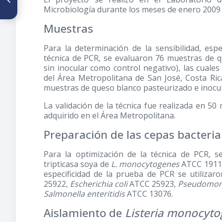
diferentes ingredientes
Microbiología durante los meses de enero 2009
funcionales en consumidores
de supermercados del sur de
Muestras
Chile
Para la determinación de la sensibilidad, espec
técnica de PCR, se evaluaron 76 muestras de 
sin inocular como control negativo), las cuale
del Área Metropolitana de San José, Costa Rica
muestras de queso blanco pasteurizado e inocula
La validación de la técnica fue realizada en 5
adquirido en el Área Metropolitana.
Preparación de las cepas bacteri
Para la optimización de la técnica de PCR, s
tripticasa soya de
L. monocytogenes
ATCC 19116
especificidad de la prueba de PCR se utilizar
25922,
Escherichia coli
ATCC 25923,
Pseudomon
Salmonella enteritidis
ATCC 13076.
Aislamiento de
Listeria monocyt