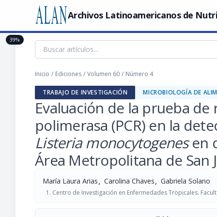
Archivos Latinoamericanos de Nutr
39%
Inicio
/
Ediciones
/
Volumen 60
/
Número 4
TRABAJO DE INVESTIGACIÓN
MICROBIOLOGÍA DE ALI
Evaluación de la prueba de 
polimerasa (PCR) en la detec
Listeria monocytogenes
en q
Área Metropolitana de San J
,
,
María Laura Arias
Carolina Chaves
Gabriela Solano
Centro de Investigación en Enfermedades Tropicales. Facult