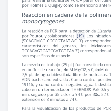
para realizar la técnica de PCR. A partir del cul
por Holmes & Quigley como se mencionó anteri
Reacción en cadena de la polime
monocytogenes
La reacción de PCR para la detección de
Lister
por Poutou y colaboradores
(19)
. Los iniciad
(5’CAGCMGC CGCGGTAATWC 3’) corresponden 
característicos del género, los iniciad
TCCAGAGTGATCGATGTTAA 3’) corresponden al gen 
son específicos de especie.
La mezcla de trabajo (25 μL) fue constituida co
en buffer de reacción, 4mM MgCl2, y 0,4mM de 
7,5 μL de agua bidestilada libre de nucleasas, 1
ADN bacteriano extraído . Como control positiv
19116, y como control negativo agua bidestilad
cabo en un termociclador THERMO® PxE 0,5 y la
min, seguido por 35 ciclos a 94ºC por 30s, 52ºC
extensión de 8 minutos a 74ºC.
Para la visualización de los productos de PC