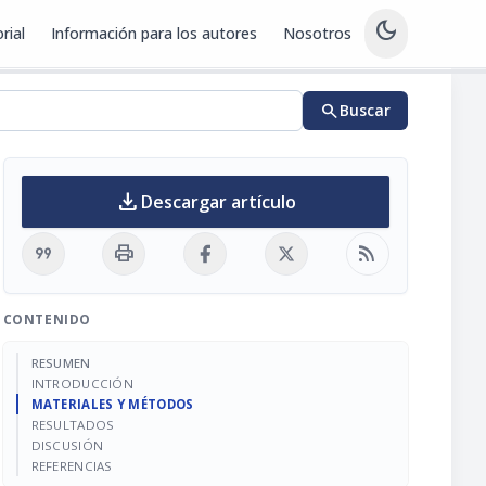
dark_mode
rial
Información para los autores
Nosotros
search
Buscar
download
Descargar artículo
format_quote
print
rss_feed
CONTENIDO
RESUMEN
INTRODUCCIÓN
MATERIALES Y MÉTODOS
RESULTADOS
DISCUSIÓN
REFERENCIAS