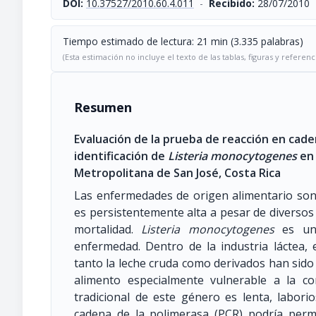
DOI:
10.37527/2010.60.4.011
-
Recibido:
28/07/2010
Tiempo estimado de lectura: 21 min (3.335 palabras)
(Esta estimación no incluye el texto de las tablas, figuras y referenc
Resumen
Evaluación de la prueba de reacción en cade
identificación de
Listeria monocytogenes
en 
Metropolitana de San José, Costa Rica
Las enfermedades de origen alimentario son
es persistentemente alta a pesar de diversos
mortalidad.
Listeria monocytogenes
es uno
enfermedad. Dentro de la industria láctea, 
tanto la leche cruda como derivados han sido
alimento especialmente vulnerable a la con
tradicional de este género es lenta, labori
cadena de la polimerasa (PCR) podría permi