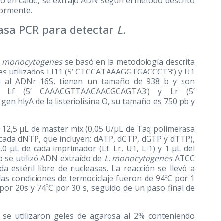
tivo en caldo, se extrajo ADN según el método descrito
ormente.
rasa PCR para detectar
L.
ia monocytogenes
se basó en la metodología descrita
ores utilizados LI11 (5’ CTCCATAAAGGTGACCCT3’) y U1
al ADNr 16S, tienen un tamaño de 938 b y son
ores Lf (5’ CAAACGTTAACAACGCAGTA3’) y Lr (5’
hlyA de la listeriolisina O, su tamaño es 750 pb y
n 12,5 μL de master mix (0,05 U/μL de Taq polimerasa
cada dNTP, que incluyen: dATP, dCTP, dGTP y dTTP),
,0 μL de cada imprimador (Lf, Lr, U1, LI1) y 1 μL del
o se utilizó ADN extraído de
L. monocytogenes
ATCC
a estéril libre de nucleasas. La reacción se llevó a
s condiciones de termociclaje fueron de 94ºC por 1
 por 20s y 74ºC por 30 s, seguido de un paso final de
R se utilizaron geles de agarosa al 2% conteniendo