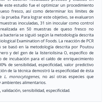
de este estudio fue el optimizar un procedimiento
eso fresco, así como determinar los límites de
de la prueba. Para lograr este objetivo, se evaluaron
uestras inoculadas, 31 sin inocular como control
ue realizada en 50 muestras de queso fresco no
ta bacteria se siguió según la metodología descrita
ological Examination of Foods. La reacción de PCR
s
se basó en la metodología descrita por Poutou
ero y del gen de la listeriolisina O, específico de
o de incubación para el caldo de enriquecimiento
% de sensibilidad, especificidad, valor predictivo
ción de la técnica demostró la especificidad de ésta
ie
L. monocytogenes
, no así otras especies que
y ambientes alimentarios.
, validación, sensibilidad, especificidad.