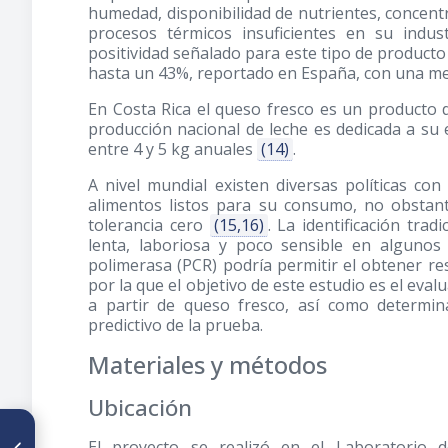
humedad, disponibilidad de nutrientes, concentr
procesos térmicos insuficientes en su indust
positividad señalado para este tipo de producto
hasta un 43%, reportado en España, con una m
En Costa Rica el queso fresco es un producto 
producción nacional de leche es dedicada a su 
entre 4 y 5 kg anuales
(14)
.
A nivel mundial existen diversas políticas con
alimentos listos para su consumo, no obsta
tolerancia cero
(15,16)
. La identificación tra
lenta, laboriosa y poco sensible en algunos
polimerasa (PCR) podría permitir el obtener r
por la que el objetivo de este estudio es el eval
a partir de queso fresco, así como determinar
predictivo de la prueba.
Materiales y métodos
Ubicación
ARTÍCULO ANTERIOR
El proyecto se realizó en el Laboratorio 
Aceptación hacia yogurt con