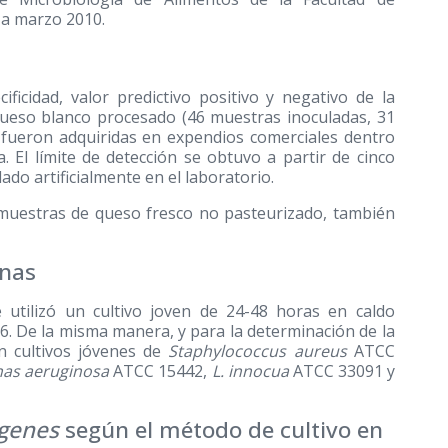
 a marzo 2010.
ificidad, valor predictivo positivo y negativo de la
queso blanco procesado (46 muestras inoculadas, 31
s fueron adquiridas en expendios comerciales dentro
. El límite de detección se obtuvo a partir de cinco
do artificialmente en el laboratorio.
0 muestras de queso fresco no pasteurizado, también
anas
e utilizó un cultivo joven de 24-48 horas en caldo
. De la misma manera, y para la determinación de la
on cultivos jóvenes de
Staphylococcus aureus
ATCC
as aeruginosa
ATCC 15442,
L. innocua
ATCC 33091 y
ogenes
según el método de cultivo en