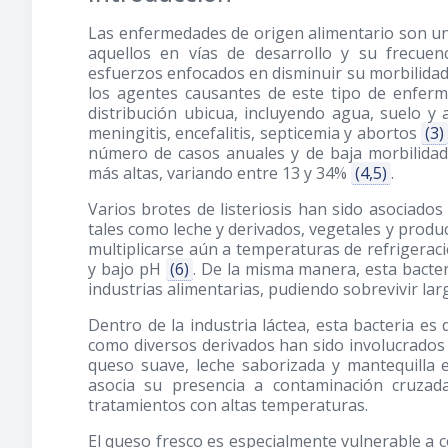
Las enfermedades de origen alimentario son una
aquellos en vías de desarrollo y su frecuen
esfuerzos enfocados en disminuir su morbilida
los agentes causantes de este tipo de enferm
distribución ubicua, incluyendo agua, suelo y
meningitis, encefalitis, septicemia y abortos
(3)
número de casos anuales y de baja morbilidad,
más altas, variando entre 13 y 34%
(4,5)
.
Varios brotes de listeriosis han sido asociado
tales como leche y derivados, vegetales y produc
multiplicarse aún a temperaturas de refrigeraci
y bajo pH
(6)
. De la misma manera, esta bacter
industrias alimentarias, pudiendo sobrevivir l
Dentro de la industria láctea, esta bacteria es 
como diversos derivados han sido involucrados 
queso suave, leche saborizada y mantequilla 
asocia su presencia a contaminación cruzada
tratamientos con altas temperaturas.
El queso fresco es especialmente vulnerable a