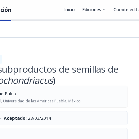
ición
Inicio
Ediciones
expand_more
Comité edito
subproductos de semillas de
ochondriacus
)
ue Palou
, Universidad de las Américas Puebla, México
-
Aceptado:
28/03/2014