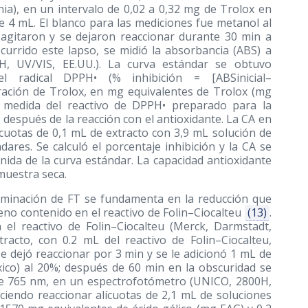
nia), en un intervalo de 0,02 a 0,32 mg de Trolox en
 4 mL. El blanco para las mediciones fue metanol al
agitaron y se dejaron reaccionar durante 30 min a
urrido este lapso, se midió la absorbancia (ABS) a
 UV/VIS, EE.UU.). La curva estándar se obtuvo
el radical DPPH• (% inhibición = [ABSinicial–
ntración de Trolox, en mg equivalentes de Trolox (mg
ia medida del reactivo de DPPH• preparado para la
, después de la reacción con el antioxidante. La CA en
ícuotas de 0,1 mL de extracto con 3,9 mL solución de
res. Se calculó el porcentaje inhibición y la CA se
nida de la curva estándar. La capacidad antioxidante
muestra seca.
minación de FT se fundamenta en la reducción que
no contenido en el reactivo de Folin–Ciocalteu
(13)
.
 el reactivo de Folin–Ciocalteu (Merck, Darmstadt,
racto, con 0.2 mL del reactivo de Folin–Ciocalteu,
e dejó reaccionar por 3 min y se le adicionó 1 mL de
co) al 20%; después de 60 min en la obscuridad se
de 765 nm, en un espectrofotómetro (UNICO, 2800H,
aciendo reaccionar alícuotas de 2,1 mL de soluciones