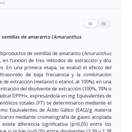
ias)
ES
ES
 semillas de amaranto (
Amaranthus
subproductos de semillas de amaranto (
Amaranthus
o, en función de tres métodos de extracción y dos
es. En una primera etapa, se evaluó el efecto del
ltrasonido de baja frecuencia y la combinación
 de extracción (metanol o etanol, al 100%); en una
entración del disolvente de extracción (100%, 70% o
radical DPPH▪, expresándola en mg Equivalentes de
enólicos totales (FT) se determinaron mediante el
omo Equivalentes de Ácido Gálico (EAG)/g materia
ificaron mediante cromatografía de gases acoplada
xiste diferencia significativa (p>0,05) entre los
e si la hay (p<0,05) entre disolventes (3,39 y 1,28