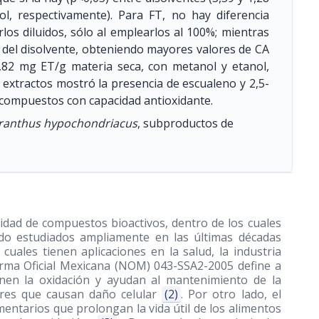
l, respectivamente). Para FT, no hay diferencia
arlos diluidos, sólo al emplearlos al 100%; mientras
n del disolvente, obteniendo mayores valores de CA
21,82 mg ET/g materia seca, con metanol y etanol,
os extractos mostró la presencia de escualeno y 2,5-
es compuestos con capacidad antioxidante.
anthus hypochondriacus
, subproductos de
idad de compuestos bioactivos, dentro de los cuales
ido estudiados ampliamente en las últimas décadas
cuales tienen aplicaciones en la salud, la industria
rma Oficial Mexicana (NOM) 043-SSA2-2005 define a
enen la oxidación y ayudan al mantenimiento de la
libres que causan daño celular
(2)
. Por otro lado, el
mentarios que prolongan la vida útil de los alimentos