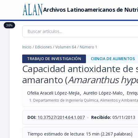
Archivos Latinoamericanos de Nutr
36%
Inicio
/
Ediciones
/
Volumen 64
/
Número 1
TRABAJO DE INVESTIGACIÓN
CIENCIA DE ALIMENTOS
Capacidad antioxidante de 
amaranto (
Amaranthus hyp
,
,
Ofelia Araceli López-Mejía
Aurelio López-Malo
Enriq
Departamento de Ingeniería Química, Alimentos y Ambiental
DOI:
10.37527/2014.64.1.007
-
Recibido:
05/11/2013
Tiempo estimado de lectura: 15 min (2.267 palabras)