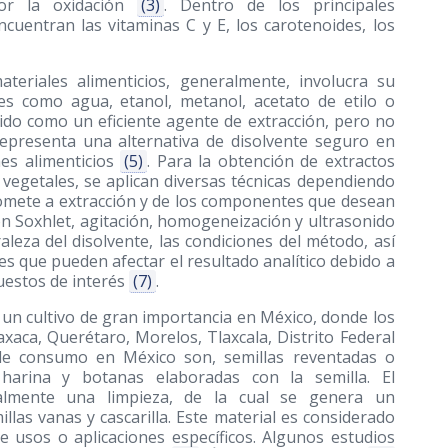
por la oxidación
(3)
. Dentro de los principales
cuentran las vitaminas C y E, los carotenoides, los
ateriales alimenticios, generalmente, involucra su
les como agua, etanol, metanol, acetato de etilo o
cido como un eficiente agente de extracción, pero no
representa una alternativa de disolvente seguro en
nes alimenticios
(5)
. Para la obtención de extractos
s vegetales, se aplican diversas técnicas dependiendo
e somete a extracción y de los componentes que desean
n Soxhlet, agitación, homogeneización y ultrasonido
raleza del disolvente, las condiciones del método, así
es que pueden afectar el resultado analítico debido a
uestos de interés
(7)
.
s un cultivo de gran importancia en México, donde los
xaca, Querétaro, Morelos, Tlaxcala, Distrito Federal
 de consumo en México son, semillas reventadas o
 harina y botanas elaboradas con la semilla. El
ialmente una limpieza, de la cual se genera un
llas vanas y cascarilla. Este material es considerado
 usos o aplicaciones específicos. Algunos estudios