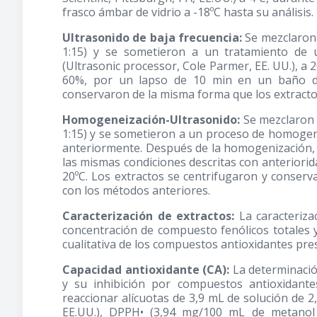
frasco ámbar de vidrio a -18ºC hasta su análisis.
Ultrasonido de baja frecuencia:
Se mezclaron 
1:15) y se sometieron a un tratamiento de
(Ultrasonic processor, Cole Parmer, EE. UU.), a 
60%, por un lapso de 10 min en un baño de
conservaron de la misma forma que los extract
Homogeneización-Ultrasonido:
Se mezclaron 
1:15) y se sometieron a un proceso de homogen
anteriormente. Después de la homogenización, 
las mismas condiciones descritas con anteriori
20ºC. Los extractos se centrifugaron y conser
con los métodos anteriores.
Caracterización de extractos:
La caracterizac
concentración de compuesto fenólicos totales y 
cualitativa de los compuestos antioxidantes pre
Capacidad antioxidante (CA):
La determinación
y su inhibición por compuestos antioxidant
reaccionar alícuotas de 3,9 mL de solución de 2, 2
EE.UU.), DPPH• (3,94 mg/100 mL de metanol 