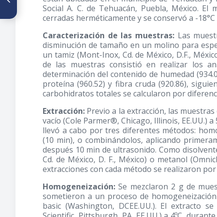
Social A. C. de Tehuacán, Puebla, México. El 
Aflatoxinas totales en cafés de
exportación de Panamá por
cerradas herméticamente y se conservó a -18°C h
un método de ELISA
Caracterización de las muestras:
Las muestr
disminución de tamaño en un molino para espec
un tamiz (Mont-Inox, Cd. de México, D.F., Méxic
de las muestras consistió en realizar los an
determinación del contenido de humedad (934.01)
proteína (960.52) y fibra cruda (920.86), sig
carbohidratos totales se calcularon por diferenc
Extracción:
Previo a la extracción, las muestra
vacío (Cole Parmer®, Chicago, Illinois, EE.UU.) a 
llevó a cabo por tres diferentes métodos: homo
(10 min), o combinándolos, aplicando primer
después 10 min de ultrasonido. Como disolvente
Cd. de México, D. F., México) o metanol (Omnic
extracciones con cada método se realizaron por 
Homogeneización:
Se mezclaron 2 g de muest
sometieron a un proceso de homogeneización
basic (Washington, DCEE.UU.). El extracto se
Scientific, Pittsburgh, PA, EE.UU.) a 4ºC, dura