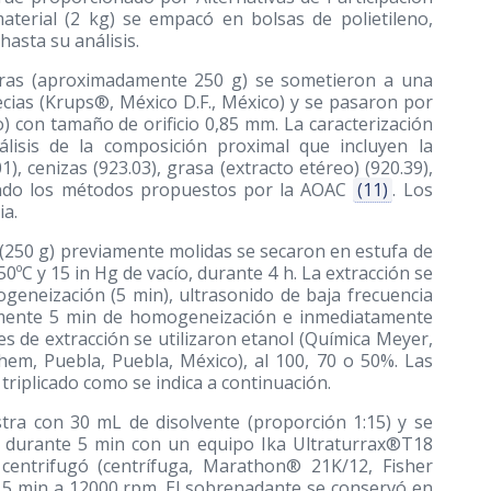
material (2 kg) se empacó en bolsas de polietileno,
asta su análisis.
as (aproximadamente 250 g) se sometieron a una
ias (Krups®, México D.F., México) y se pasaron por
o) con tamaño de orificio 0,85 mm. La caracterización
álisis de la composición proximal que incluyen la
, cenizas (923.03), grasa (extracto etéreo) (920.39),
uiendo los métodos propuestos por la AOAC
(11)
. Los
ia.
s (250 g) previamente molidas se secaron en estufa de
50ºC y 15 in Hg de vacío, durante 4 h. La extracción se
geneización (5 min), ultrasonido de baja frecuencia
amente 5 min de homogeneización e inmediatamente
s de extracción se utilizaron etanol (Química Meyer,
hem, Puebla, Puebla, México), al 100, 70 o 50%. Las
triplicado como se indica a continuación.
ra con 30 mL de disolvente (proporción 1:15) y se
 durante 5 min con un equipo Ika Ultraturrax®T18
 centrifugó (centrífuga, Marathon® 21K/12, Fisher
nte 5 min a 12000 rpm. El sobrenadante se conservó en