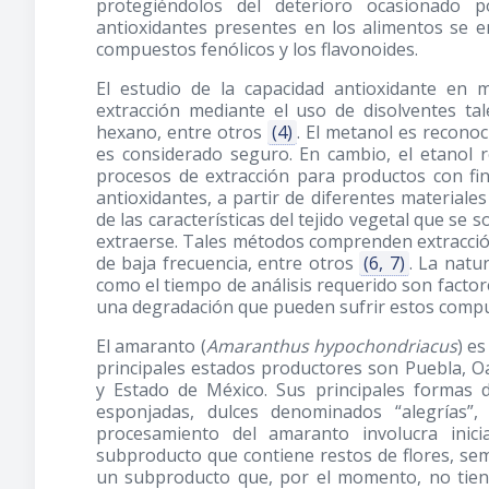
protegiéndolos del deterioro ocasionado 
antioxidantes presentes en los alimentos se en
compuestos fenólicos y los flavonoides.
El estudio de la capacidad antioxidante en m
extracción mediante el uso de disolventes ta
hexano, entre otros
(4)
. El metanol es recono
es considerado seguro. En cambio, el etanol 
procesos de extracción para productos con fi
antioxidantes, a partir de diferentes materiale
de las características del tejido vegetal que s
extraerse. Tales métodos comprenden extracció
de baja frecuencia, entre otros
(6, 7)
. La natu
como el tiempo de análisis requerido son factor
una degradación que pueden sufrir estos comp
El amaranto (
Amaranthus hypochondriacus
) e
principales estados productores son Puebla, Oa
y Estado de México. Sus principales formas
esponjadas, dulces denominados “alegrías”,
procesamiento del amaranto involucra inic
subproducto que contiene restos de flores, semi
un subproducto que, por el momento, no tiene