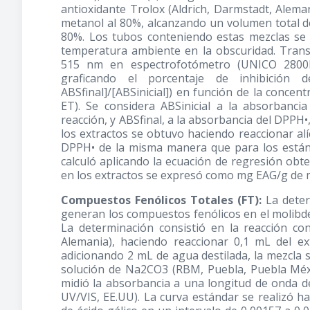
antioxidante Trolox (Aldrich, Darmstadt, Alema
metanol al 80%, alcanzando un volumen total de
80%. Los tubos conteniendo estas mezclas se 
temperatura ambiente en la obscuridad. Transc
515 nm en espectrofotómetro (UNICO 2800H,
graficando el porcentaje de inhibición d
ABSfinal]/[ABSinicial]) en función de la conce
ET). Se considera ABSinicial a la absorbanc
reacción, y ABSfinal, a la absorbancia del DPPH•
los extractos se obtuvo haciendo reaccionar al
DPPH• de la misma manera que para los estánda
calculó aplicando la ecuación de regresión obte
en los extractos se expresó como mg EAG/g de 
Compuestos Fenólicos Totales (FT):
La deter
generan los compuestos fenólicos en el molibde
La determinación consistió en la reacción con
Alemania), haciendo reaccionar 0,1 mL del ext
adicionando 2 mL de agua destilada, la mezcla s
solución de Na2CO3 (RBM, Puebla, Puebla Méxi
midió la absorbancia a una longitud de onda 
UV/VIS, EE.UU). La curva estándar se realizó h