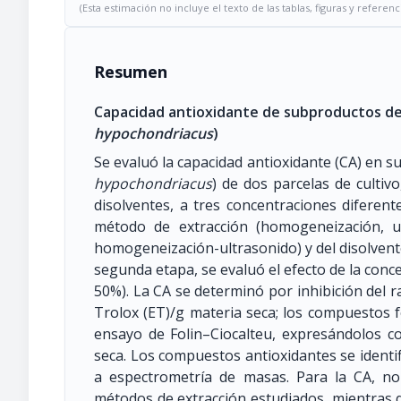
(Esta estimación no incluye el texto de las tablas, figuras y referenc
Resumen
Capacidad antioxidante de subproductos de
hypochondriacus
)
Se evaluó la capacidad antioxidante (CA) en 
hypochondriacus
) de dos parcelas de cultiv
disolventes, a tres concentraciones diferent
método de extracción (homogeneización, u
homogeneización-ultrasonido) y del disolvente
segunda etapa, se evaluó el efecto de la conc
50%). La CA se determinó por inhibición del 
Trolox (ET)/g materia seca; los compuestos f
ensayo de Folin–Ciocalteu, expresándolos c
seca. Los compuestos antioxidantes se ident
a espectrometría de masas. Para la CA, no e
métodos de extracción estudiados, mientras qu