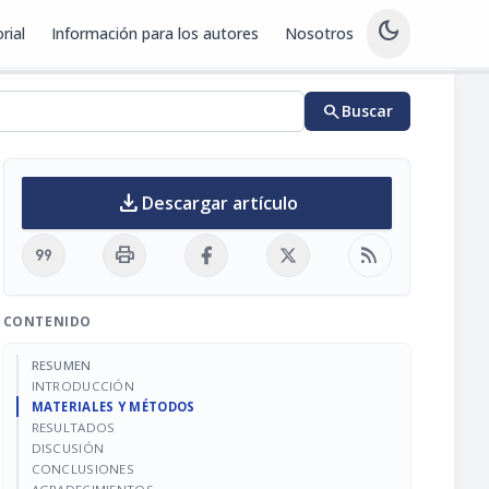
dark_mode
rial
Información para los autores
Nosotros
search
Buscar
download
Descargar artículo
format_quote
print
rss_feed
CONTENIDO
RESUMEN
INTRODUCCIÓN
MATERIALES Y MÉTODOS
RESULTADOS
DISCUSIÓN
CONCLUSIONES