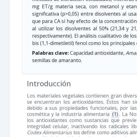
mg ET/g materia seca, con metanol y etano
significativa (p>0,05) entre disolventes al us
que para CA sí hay efecto de la concentració
al utilizar los disolventes al 50% (21,34 y 
respectivamente). El análisis cualitativo de l
bis (1,1-dimetiletil) fenol como los principal
Palabras clave:
Capacidad antioxidante,
Amar
semillas de amaranto.
Introducción
Los materiales vegetales contienen gran divers
se encuentran los antioxidantes. Éstos han s
debido a sus propiedades funcionales, por las 
cosmética y la industria alimentaria
(1)
. La No
los antioxidantes como sustancias que previ
integridad celular, inactivando los radicales 
Codex Alimentarius
los define como aditivos ali