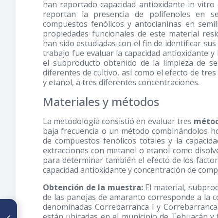
han reportado capacidad antioxidante in vitro
reportan la presencia de polifenoles en s
compuestos fenólicos y antocianinas en semi
propiedades funcionales de este material resi
han sido estudiadas con el fin de identificar sus
trabajo fue evaluar la capacidad antioxidante y
el subproducto obtenido de la limpieza de se
diferentes de cultivo, así como el efecto de tr
y etanol, a tres diferentes concentraciones.
Materiales y métodos
La metodología consistió en evaluar tres
métod
baja frecuencia o un método combinándolos ho
de compuestos fenólicos totales y la capacida
extracciones con metanol o etanol como disolve
para determinar también el efecto de los factor
capacidad antioxidante y concentración de compu
Obtención de la muestra:
El material, subprod
de las panojas de amaranto corresponde a la c
denominadas Correbarranca I y Correbarranca I
ARTÍCULO ANTERIOR
están ubicadas en el municipio de Tehuacán y 
Niveles de Ocratoxina A y