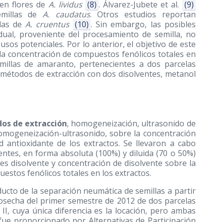
 en flores de
A. lividus
(8)
. Álvarez-Jubete et al.
(9)
emillas de
A. caudatus
. Otros estudios reportan
llas de
A. cruentus
(10)
. Sin embargo, las posibles
dual, proveniente del procesamiento de semilla, no
 usos potenciales. Por lo anterior, el objetivo de este
 la concentración de compuestos fenólicos totales en
millas de amaranto, pertenecientes a dos parcelas
es métodos de extracción con dos disolventes, metanol
os de extracción
, homogeneización, ultrasonido de
mogeneización-ultrasonido, sobre la concentración
d antioxidante de los extractos. Se llevaron a cabo
ntes, en forma absoluta (100%) y diluida (70 o 50%)
es disolvente y concentración de disolvente sobre la
estos fenólicos totales en los extractos.
ucto de la separación neumática de semillas a partir
osecha del primer semestre de 2012 de dos parcelas
I, cuya única diferencia es la locación, pero ambas
fue proporcionado por Alternativas de Participación