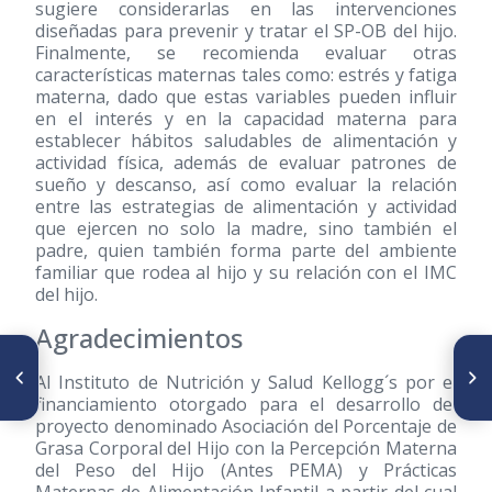
sugiere considerarlas en las intervenciones
diseñadas para prevenir y tratar el SP-OB del hijo.
Finalmente, se recomienda evaluar otras
características maternas tales como: estrés y fatiga
materna, dado que estas variables pueden influir
en el interés y en la capacidad materna para
establecer hábitos saludables de alimentación y
actividad física, además de evaluar patrones de
sueño y descanso, así como evaluar la relación
entre las estrategias de alimentación y actividad
que ejercen no solo la madre, sino también el
padre, quien también forma parte del ambiente
familiar que rodea al hijo y su relación con el IMC
del hijo.
Agradecimientos
ARTÍCULO ANTERIOR
SIGUIENTE ARTÍCULO
Capacidad predictiva de los
Percentile distribution of
Al Instituto de Nutrición y Salud Kellogg´s por el
índices antropométricos en la
anthropometric variables in
financiamiento otorgado para el desarrollo del
detección de Síndrome
pregnant women
proyecto denominado Asociación del Porcentaje de
Metabólico en adultos
Grasa Corporal del Hijo con la Percepción Materna
chilenos
del Peso del Hijo (Antes PEMA) y Prácticas