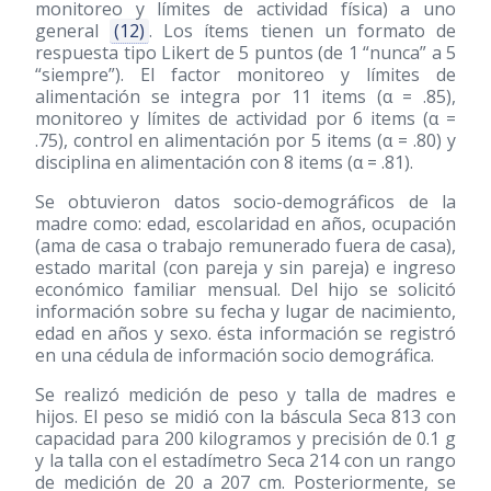
monitoreo y límites de actividad física) a uno
general
(12)
. Los ítems tienen un formato de
respuesta tipo Likert de 5 puntos (de 1 “nunca” a 5
“siempre”). El factor monitoreo y límites de
alimentación se integra por 11 items (α = .85),
monitoreo y límites de actividad por 6 items (α =
.75), control en alimentación por 5 items (α = .80) y
disciplina en alimentación con 8 items (α = .81).
Se obtuvieron datos socio-demográficos de la
madre como: edad, escolaridad en años, ocupación
(ama de casa o trabajo remunerado fuera de casa),
estado marital (con pareja y sin pareja) e ingreso
económico familiar mensual. Del hijo se solicitó
información sobre su fecha y lugar de nacimiento,
edad en años y sexo. ésta información se registró
en una cédula de información socio demográfica.
Se realizó medición de peso y talla de madres e
hijos. El peso se midió con la báscula Seca 813 con
capacidad para 200 kilogramos y precisión de 0.1 g
y la talla con el estadímetro Seca 214 con un rango
de medición de 20 a 207 cm. Posteriormente, se