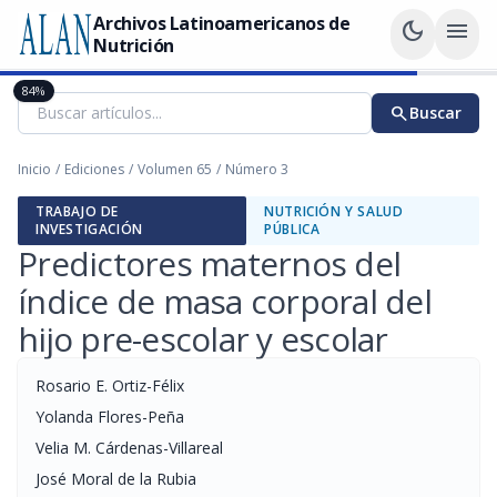
Archivos Latinoamericanos de
dark_mode
menu
Nutrición
84%
search
Buscar
Inicio
/
Ediciones
/
Volumen 65
/
Número 3
TRABAJO DE
NUTRICIÓN Y SALUD
INVESTIGACIÓN
PÚBLICA
Predictores maternos del
índice de masa corporal del
hijo pre-escolar y escolar
Rosario E. Ortiz-Félix
Yolanda Flores-Peña
Velia M. Cárdenas-Villareal
José Moral de la Rubia