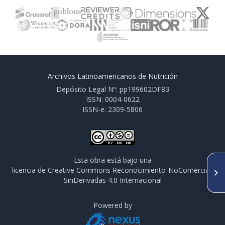
Archivos Latinoamericanos de Nutrición
Depósito Legal Nº: pp199602DF83
ISSN: 0004-0622
ISSN-e: 2309-5806
Esta obra está bajo una
SIGUIENTE ARTÍCULO
licencia de Creative Commons Reconocimiento-NoComercial-
XVII Congreso de la Sociedad
SinDerivadas 4.0 Internacional
Latinoamericana de Nutrición
1966-2015
Powered by