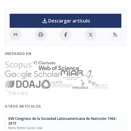
download
Descargar artículo
format_quote
print
rss_feed
INDEXADO EN
OTROS ARTÍCULOS
XVII Congreso de la Sociedad Latinoamericana de Nutrición 1966-
2015
María Nieves García Casal