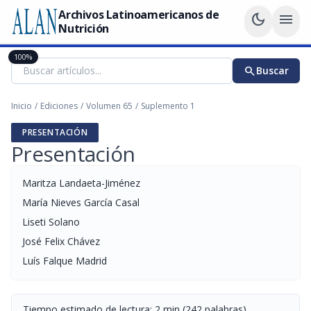
Archivos Latinoamericanos de
dark_mode
menu
Nutrición
100%
search
Buscar
Inicio
/
Ediciones
/
Volumen 65
/
Suplemento 1
PRESENTACIÓN
Presentación
Maritza Landaeta-Jiménez
María Nieves García Casal
Liseti Solano
José Felix Chávez
Luís Falque Madrid
Tiempo estimado de lectura: 2 min (242 palabras)