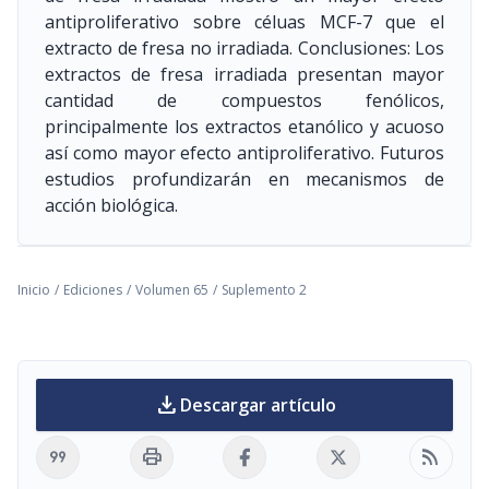
antiproliferativo sobre céluas MCF-7 que el
extracto de fresa no irradiada. Conclusiones: Los
extractos de fresa irradiada presentan mayor
cantidad de compuestos fenólicos,
principalmente los extractos etanólico y acuoso
así como mayor efecto antiproliferativo. Futuros
estudios profundizarán en mecanismos de
acción biológica.
Inicio
/
Ediciones
/
Volumen 65
/
Suplemento 2
download
Descargar artículo
format_quote
print
rss_feed