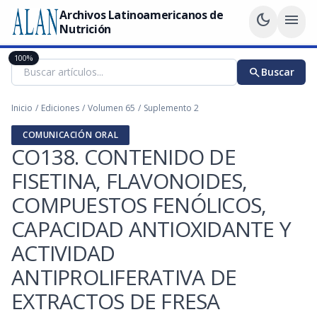
Archivos Latinoamericanos de
dark_mode
menu
Nutrición
100%
search
Buscar
Inicio
/
Ediciones
/
Volumen 65
/
Suplemento 2
COMUNICACIÓN ORAL
CO138. CONTENIDO DE
FISETINA, FLAVONOIDES,
COMPUESTOS FENÓLICOS,
CAPACIDAD ANTIOXIDANTE Y
ACTIVIDAD
ANTIPROLIFERATIVA DE
EXTRACTOS DE FRESA