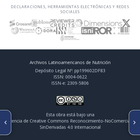
DECLARACIONES, HERRAMIENTAS ELECTRÓNICAS Y REDES
SOCIALES
Archivos Latinoamericanos de Nutrición
Depósito Legal Nº: pp199602DF83
ISSN: 0004-0622
ISSN-e: 2309-5806
Esta obra está bajo una
ARTÍCULO ANTERIOR
SIGUIENTE ARTÍCULO
licencia de Creative Commons Reconocimiento-NoComercial-
CO152. ENZYMATIC
CO154. ACTIVIDAD
SinDerivadas 4.0 Internacional
BIOCONVERSION OF
PREBIÓTICA DE
ANTHOCYANIN FROM JUÇARA
OLIGOSACÁRIDOS EXTRAÍDOS
PULP BY PREBIOTIC BACTERIA
DE SEMILLAS DE LUPINO