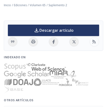
Inicio
/
Ediciones
/
Volumen 65
/
Suplemento 2
download
Descargar artículo
format_quote
print
rss_feed
INDEXADO EN
OTROS ARTÍCULOS