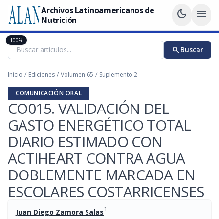
Archivos Latinoamericanos de
dark_mode
menu
Nutrición
100%
search
Buscar
Inicio
/
Ediciones
/
Volumen 65
/
Suplemento 2
COMUNICACIÓN ORAL
CO015. VALIDACIÓN DEL
GASTO ENERGÉTICO TOTAL
DIARIO ESTIMADO CON
ACTIHEART CONTRA AGUA
DOBLEMENTE MARCADA EN
ESCOLARES COSTARRICENSES
1
Juan Diego Zamora Salas