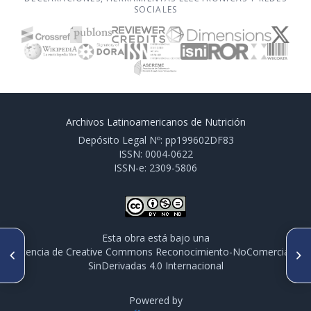
SOCIALES
Archivos Latinoamericanos de Nutrición
Depósito Legal Nº: pp199602DF83
ISSN: 0004-0622
ISSN-e: 2309-5806
Esta obra está bajo una
ARTÍCULO ANTERIOR
SIGUIENTE ARTÍCULO
licencia de Creative Commons Reconocimiento-NoComercial-
CO013. RELACIÓN ENTRE EL
CO017. ANTROPOMETRÍA EN
SinDerivadas 4.0 Internacional
CONSUMO DE ALIMENTOS Y EL
NIÑOS MAYAS MENORES DE
PERFIL LIPÍDICO EN MUJERES
CINCO AÑOS QUE
DURANTE EL TERCER
CONSERVAN UNA
TRIMESTRE DE EMBRAZO
Powered by
ALIMENTACIÓN TRADICIONAL
EN UNA COMUNIDAD MAYA DE