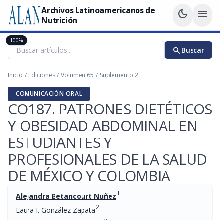
Archivos Latinoamericanos de
dark_mode
menu
Nutrición
100%
search
Buscar
Inicio
/
Ediciones
/
Volumen 65
/
Suplemento 2
COMUNICACIÓN ORAL
CO187. PATRONES DIETÉTICOS
Y OBESIDAD ABDOMINAL EN
ESTUDIANTES Y
PROFESIONALES DE LA SALUD
DE MÉXICO Y COLOMBIA
1
Alejandra Betancourt Nuñez
2
Laura I. González Zapata