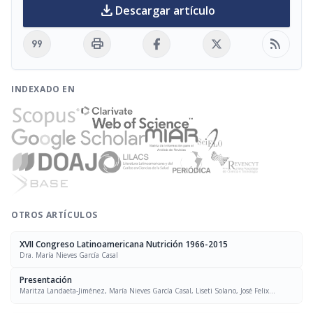
download
Descargar artículo
format_quote
print
rss_feed
INDEXADO EN
OTROS ARTÍCULOS
XVII Congreso Latinoamericana Nutrición 1966-2015
Dra. María Nieves García Casal
Presentación
Maritza Landaeta-Jiménez, María Nieves García Casal, Liseti Solano, José Felix
Chávez, Luís Falque Madrid