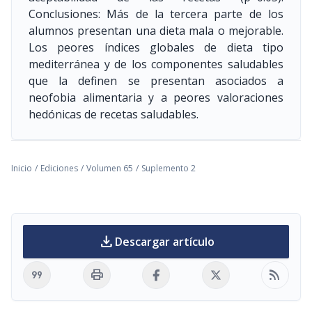
Conclusiones: Más de la tercera parte de los
alumnos presentan una dieta mala o mejorable.
Los peores índices globales de dieta tipo
mediterránea y de los componentes saludables
que la definen se presentan asociados a
neofobia alimentaria y a peores valoraciones
hedónicas de recetas saludables.
Inicio
/
Ediciones
/
Volumen 65
/
Suplemento 2
download
Descargar artículo
format_quote
print
rss_feed