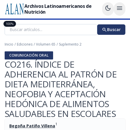
Archivos Latinoamericanos de
dark_mode
menu
Nutrición
100%
search
Buscar
Inicio
/
Ediciones
/
Volumen 65
/
Suplemento 2
COMUNICACIÓN ORAL
CO216. ÍNDICE DE
ADHERENCIA AL PATRÓN DE
DIETA MEDITERRÁNEA,
NEOFOBIA Y ACEPTACIÓN
HEDÓNICA DE ALIMENTOS
SALUDABLES EN ESCOLARES
1
Begoña Patiño Villena