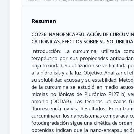
Resumen
CO226. NANOENCAPSULACIÓN DE CURCUMINA
CATIÓNICAS. EFECTOS SOBRE SU SOLUBILID
Introducción: La curcumina, utilizada com
terapéutico por sus propiedades antioxidan
baja toxicidad. Su utilización se ve limitada p
a la hidrolisis y a la luz. Objetivo: Analizar e
su solubilidad acuosa y su estabilidad. Metodo
de la curcumina se estudió en medio acuos
micelas no iónicas de Plurónico F127 b) ves
amonio (DODAB). Las técnicas utilizadas f
fluorescencia uv-vis. Resultados: Encontr
curcumina en los nanosistemas comparada con
fotodegradación sigue una cinética de orden 
obtenidas indican que la nano-encapsulación