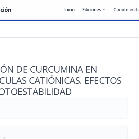
ición
Inicio
Ediciones
expand_more
Comité edito
IÓN DE CURCUMINA EN
ÍCULAS CATIÓNICAS. EFECTOS
FOTOESTABILIDAD
ias)