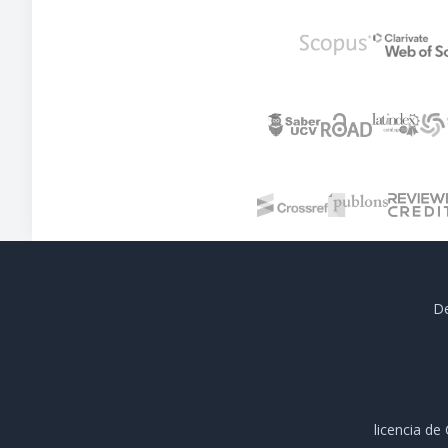
De
licencia d