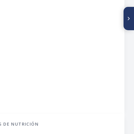
SIGUIENTE ARTÍCULO
CO228. LOS PRODUCTOS DE
PANADERÍA COMO FUENTE DE
SODIO EN LA POBLACIÓN
COLOMBIANA
S DE NUTRICIÓN