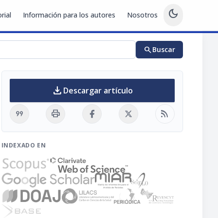
dark_mode
rial
Información para los autores
Nosotros
search
Buscar
download
Descargar artículo
format_quote
print
rss_feed
INDEXADO EN