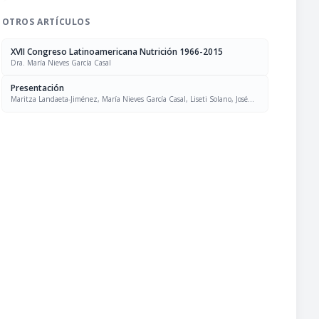
OTROS ARTÍCULOS
XVII Congreso Latinoamericana Nutrición 1966-2015
Dra. María Nieves García Casal
Presentación
Maritza Landaeta-Jiménez, María Nieves García Casal, Liseti Solano, José
Felix Chávez, Luís Falque Madrid