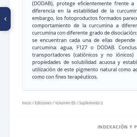
(DODAB), protege eficientemente frente a
diferencia en la estabilidad de la curcu
ARTÍCULO ANTERIOR
embargo, los fotoproductos formados parecen
CO225. THE CHANGING
SOCIAL DISTRIBUTION OF
comportamiento de la curcumina a diferen
OBESITY PREVALENCE AMONG
curcumina con diferente grado de disociación:
MEXICAN WOMEN 1988-2012
se encuentran cada una de ellas depende
curcumina: agua, F127 o DODAB. Conclusi
transportadores (catiónicos y no iónicos
propiedades de solubilidad acuosa y estabi
utilización de este pigmento natural como ad
como con fines terapéuticos.
Inicio
/
Ediciones
/
Volumen 65
/
Suplemento 2
INDEXACIÓN Y 