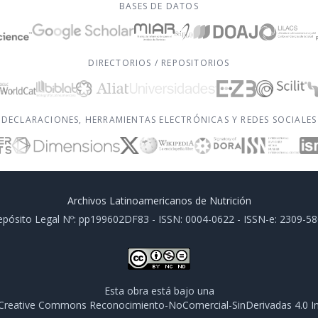
BASES DE DATOS
DIRECTORIOS / REPOSITORIOS
DECLARACIONES, HERRAMIENTAS ELECTRÓNICAS Y REDES SOCIALES
Archivos Latinoamericanos de Nutrición
pósito Legal Nº: pp199602DF83 - ISSN: 0004-0622 - ISSN-e: 2309-5
Esta obra está bajo una
e Creative Commons Reconocimiento-NoComercial-SinDerivadas 4.0 In