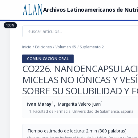
Archivos Latinoamericanos de Nutr
100%
Inicio
/
Ediciones
/
Volumen 65
/
Suplemento 2
COMUNICACIÓN ORAL
CO226. NANOENCAPSULAC
MICELAS NO IÓNICAS Y VES
SOBRE SU SOLUBILIDAD Y 
1
1
,
Ivan Maray
Margarita Valero Juan
Facultad de Farmacia. Universidad de Salamanca. España
Tiempo estimado de lectura: 2 min (300 palabras)
(Esta estimación no incluye el texto de las tablas, figuras y referenc