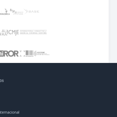
806
ternacional