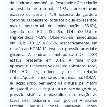
da síndrome metabólica. Resultados: Em relação
ao estado nutricional, 21,3% apresentavam
excesso de peso e 43% excesso de gordura
corporal. O colesterol total foi o que apresentou
maior percentual de inadequação (58,6%),
seguido do HDL (34,4%), LDL (33,6%) e
triglicerídeos (14,8%). Observou-se inadequação
em 10,3; 10,0; 2,9 e 0,75%, respectivamente, em
relação ao HOMA-IR, insulina, pressão arterial e
glicemia. A síndrome metabólica (IDF, 2007)
estava presente em 3,4%. A fase inicial
apresentou maiores valores de colesterol total,
LDL, HDL, triglicerídeos, glicose e relação
cintura/quadril e menores para insulina, HOMA-
IR, ácido úrico, perímetro da cintura, perímetro
do quadril, massa de gordura e livre de gordura,
pressão sistólica e diastólica, em relação às
fases intermediária e final (p<0,05). A análise
fatorial reduziu onze variáveis inter-