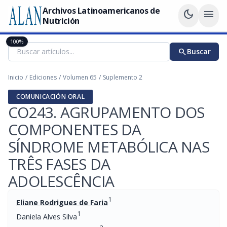
Archivos Latinoamericanos de
dark_mode
menu
Nutrición
100%
search
Buscar
Inicio
/
Ediciones
/
Volumen 65
/
Suplemento 2
COMUNICACIÓN ORAL
CO243. AGRUPAMENTO DOS
COMPONENTES DA
SÍNDROME METABÓLICA NAS
TRÊS FASES DA
ADOLESCÊNCIA
1
Eliane Rodrigues de Faria
1
Daniela Alves Silva