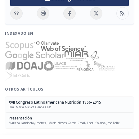
format_quote
print
rss_feed
INDEXADO EN
OTROS ARTÍCULOS
XVII Congreso Latinoamericana Nutrición 1966-2015
Dra. María Nieves García Casal
Presentación
Maritza Landaeta-Jiménez, María Nieves García Casal, Liseti Solano, José Felix
Chávez, Luís Falque Madrid