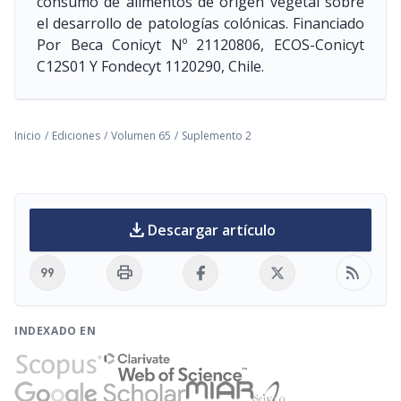
consumo de alimentos de origen vegetal sobre
el desarrollo de patologías colónicas. Financiado
Por Beca Conicyt Nº 21120806, ECOS-Conicyt
C12S01 Y Fondecyt 1120290, Chile.
Inicio
/
Ediciones
/
Volumen 65
/
Suplemento 2
download
Descargar artículo
format_quote
print
rss_feed
INDEXADO EN