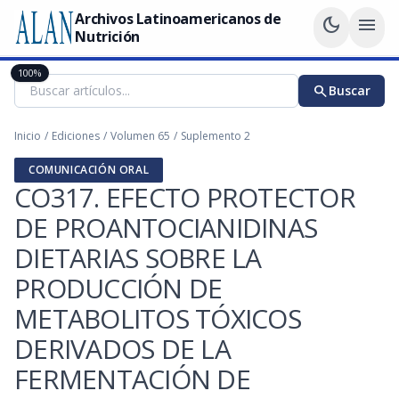
Archivos Latinoamericanos de
dark_mode
menu
Nutrición
100%
search
Buscar
Inicio
/
Ediciones
/
Volumen 65
/
Suplemento 2
COMUNICACIÓN ORAL
CO317. EFECTO PROTECTOR
DE PROANTOCIANIDINAS
DIETARIAS SOBRE LA
PRODUCCIÓN DE
METABOLITOS TÓXICOS
DERIVADOS DE LA
FERMENTACIÓN DE