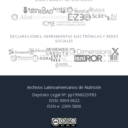
DECLARACIONES, HERRAMIENTAS ELECTRÓNICAS Y REDES
SOCIALES
Archivos Latinoamericanos de Nutrición
Depósito Legal Nº: pp199602DF83
ISSN: 0004-0622
ISSN-e: 2309-5806