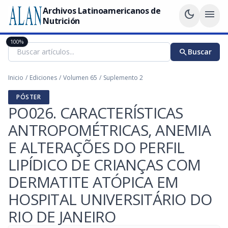
Archivos Latinoamericanos de
dark_mode
menu
Nutrición
100%
search
Buscar
Inicio
/
Ediciones
/
Volumen 65
/
Suplemento 2
PÓSTER
PO026. CARACTERÍSTICAS
ANTROPOMÉTRICAS, ANEMIA
E ALTERAÇÕES DO PERFIL
LIPÍDICO DE CRIANÇAS COM
DERMATITE ATÓPICA EM
HOSPITAL UNIVERSITÁRIO DO
RIO DE JANEIRO