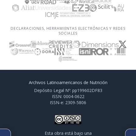
DECLARACIONES, HERRAMIENTAS ELECTRÓNICAS Y REDES
SOCIALES
Archivos Latinoamericanos de Nutrición
Depósito Legal Nº: pp199602DF83
ISSN: 0004-0622
ISSN-e: 2309-5806
Esta obra está bajo una
ARTÍCULO ANTERIOR
SIGUIENTE ARTÍCULO