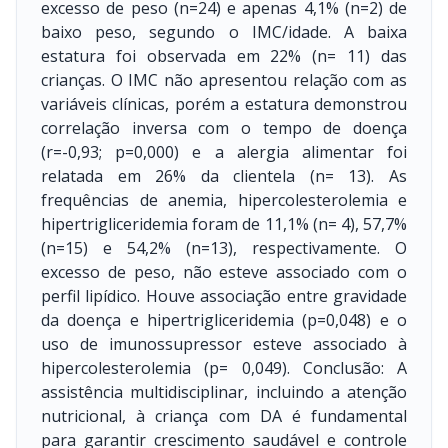
excesso de peso (n=24) e apenas 4,1% (n=2) de
baixo peso, segundo o IMC/idade. A baixa
estatura foi observada em 22% (n= 11) das
crianças. O IMC não apresentou relação com as
variáveis clínicas, porém a estatura demonstrou
correlação inversa com o tempo de doença
(r=-0,93; p=0,000) e a alergia alimentar foi
relatada em 26% da clientela (n= 13). As
frequências de anemia, hipercolesterolemia e
hipertrigliceridemia foram de 11,1% (n= 4), 57,7%
(n=15) e 54,2% (n=13), respectivamente. O
excesso de peso, não esteve associado com o
perfil lipídico. Houve associação entre gravidade
da doença e hipertrigliceridemia (p=0,048) e o
uso de imunossupressor esteve associado à
hipercolesterolemia (p= 0,049). Conclusão: A
assistência multidisciplinar, incluindo a atenção
nutricional, à criança com DA é fundamental
para garantir crescimento saudável e controle