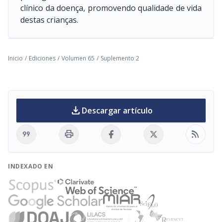
clínico da doença, promovendo qualidade de vida
destas crianças.
Inicio
/
Ediciones
/
Volumen 65
/
Suplemento 2
download
Descargar artículo
format_quote
print
rss_feed
INDEXADO EN