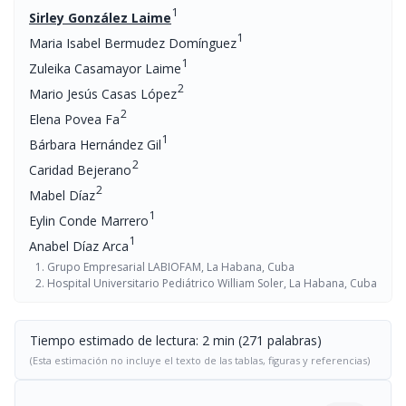
1
Sirley González Laime
1
Maria Isabel Bermudez Domínguez
1
Zuleika Casamayor Laime
2
Mario Jesús Casas López
2
Elena Povea Fa
1
Bárbara Hernández Gil
2
Caridad Bejerano
2
Mabel Díaz
1
Eylin Conde Marrero
1
Anabel Díaz Arca
Grupo Empresarial LABIOFAM, La Habana, Cuba
Hospital Universitario Pediátrico William Soler, La Habana, Cuba
Tiempo estimado de lectura: 2 min (271 palabras)
(Esta estimación no incluye el texto de las tablas, figuras y referencias)