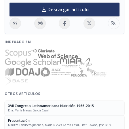
download
Descargar artículo
format_quote
print
rss_feed
INDEXADO EN
OTROS ARTÍCULOS
XVII Congreso Latinoamericana Nutrición 1966-2015
Dra. María Nieves García Casal
Presentación
Maritza Landaeta-Jiménez, María Nieves García Casal, Liseti Solano, José Felix