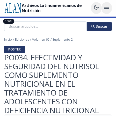
Archivos Latinoamericanos de
dark_mode
menu
Nutrición
100%
search
Buscar
Inicio
/
Ediciones
/
Volumen 65
/
Suplemento 2
PÓSTER
PO034. EFECTIVIDAD Y
SEGURIDAD DEL NUTRISOL
COMO SUPLEMENTO
NUTRICIONAL EN EL
TRATAMIENTO DE
ADOLESCENTES CON
DEFICIENCIA NUTRICIONAL