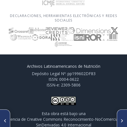
DECLARACIONES, HERRAMIENTAS ELECTRÓNICAS Y REDES
SOCIALES
Archivos Latinoamericanos de Nutrición
Depósito Legal Nº: pp199602DF83
ISSN: 0004-0622
ISSN-e: 2309-5806
Esta obra está bajo una
ARTÍCULO ANTERIOR
SIGUIENTE ARTÍCULO
licencia de Creative Commons Reconocimiento-NoComercial-
PO201. NIVELES DE LA
PO206. ADOLESCÊNCA E
SinDerivadas 4.0 Internacional
HORMONA FREE B-HCG, IMC
GANHO DE PESO