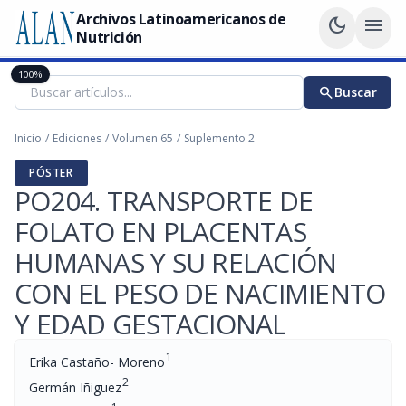
Archivos Latinoamericanos de
dark_mode
menu
Nutrición
100%
search
Buscar
Inicio
/
Ediciones
/
Volumen 65
/
Suplemento 2
PÓSTER
PO204. TRANSPORTE DE
FOLATO EN PLACENTAS
HUMANAS Y SU RELACIÓN
CON EL PESO DE NACIMIENTO
Y EDAD GESTACIONAL
1
Erika Castaño- Moreno
2
Germán Iñiguez