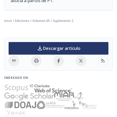
asocia a partos de PT.
Inicio
/
Ediciones
/
Volumen 65
/
Suplemento 2
download
Descargar artículo
format_quote
print
rss_feed
INDEXADO EN