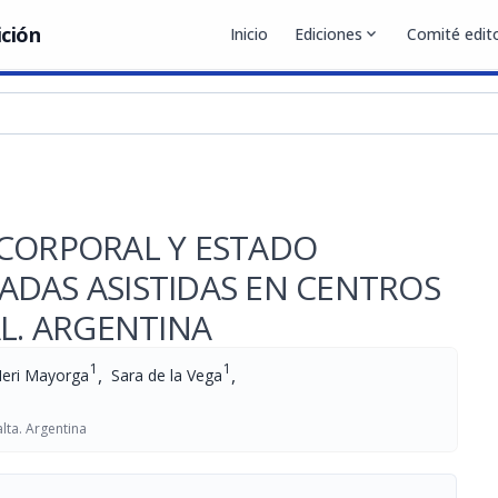
ición
Inicio
Ediciones
expand_more
Comité edito
 CORPORAL Y ESTADO
ADAS ASISTIDAS EN CENTROS
AL. ARGENTINA
1
1
,
,
eri Mayorga
Sara de la Vega
lta. Argentina