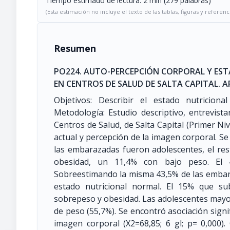
Tiempo estimado de lectura: 2 min (279 palabras)
(Esta estimación no incluye el texto de las tablas, figuras y referenc
Resumen
PO224. AUTO-PERCEPCIÓN CORPORAL Y EST
EN CENTROS DE SALUD DE SALTA CAPITAL. 
Objetivos: Describir el estado nutricion
Metodología: Estudio descriptivo, entrevis
Centros de Salud, de Salta Capital (Primer Niv
actual y percepción de la imagen corporal. Se
las embarazadas fueron adolescentes, el r
obesidad, un 11,4% con bajo peso. El 4
Sobreestimando la misma 43,5% de las embara
estado nutricional normal. El 15% que s
sobrepeso y obesidad. Las adolescentes may
de peso (55,7%). Se encontró asociación signif
imagen corporal (X2=68,85; 6 gl; p= 0,000)