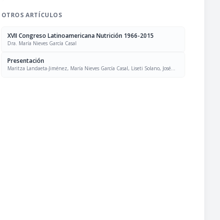
OTROS ARTÍCULOS
XVII Congreso Latinoamericana Nutrición 1966-2015
Dra. María Nieves García Casal
Presentación
Maritza Landaeta-Jiménez, María Nieves García Casal, Liseti Solano, José
Felix Chávez, Luís Falque Madrid