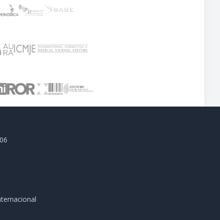
806
ternacional