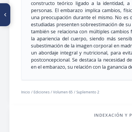
constructo teórico ligado a la identidad, a 
ARTÍCULO ANTERIOR
personas. El embarazo implica cambios, fís
PO219. COMPOSICIÓN
una preocupación durante el mismo. No es 
CORPORAL DE NIÑOS
estudiadas presenten sobreestimación de su 
DESNUTRIDOS SEVEROS
LUEGO DE SU RECUPERACIÓN
también se relaciona con múltiples cambios fí
NUTRICIONAL
la apariencia del cuerpo, siendo más sensibl
subestimación de la imagen corporal en madr
un abordaje integral y nutricional, para evi
postconcepcional. Se destaca la necesidad de
en el embarazo, su relación con la ganancia d
Inicio
/
Ediciones
/
Volumen 65
/
Suplemento 2
INDEXACIÓN Y 