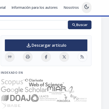
dark_mode
rial
Información para los autores
Nosotros
search
Buscar
download
Descargar artículo
format_quote
print
rss_feed
INDEXADO EN