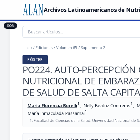
Archivos Latinoamericanos de Nutr
100%
Inicio
/
Ediciones
/
Volumen 65
/
Suplemento 2
PÓSTER
PO224. AUTO-PERCEPCIÓN
NUTRICIONAL DE EMBARAZ
DE SALUD DE SALTA CAPIT
1
1
,
,
María Florencia Borelli
Nelly Beatriz Contreras
M
1
María Inmaculada Passamai
Facultad de Ciencias de la Salud. Universidad Nacional de Sa