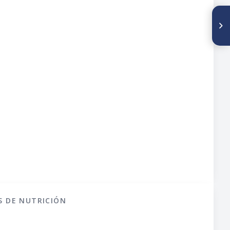
SIGUIENTE ARTÍCULO
PO225. PERFIL NUTRICIONAL E
METABOLISMO DE REPOUSO
DE MENINOS COM DISTROFIA
MUSCULAR DE DUCHENNE
S DE NUTRICIÓN