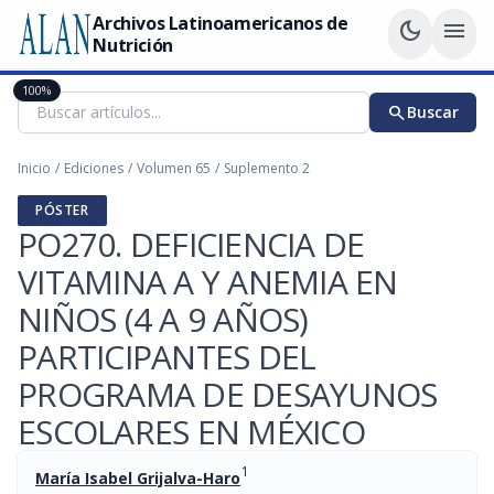
Archivos Latinoamericanos de
dark_mode
menu
Nutrición
100%
search
Buscar
Inicio
/
Ediciones
/
Volumen 65
/
Suplemento 2
PÓSTER
PO270. DEFICIENCIA DE
VITAMINA A Y ANEMIA EN
NIÑOS (4 A 9 AÑOS)
PARTICIPANTES DEL
PROGRAMA DE DESAYUNOS
ESCOLARES EN MÉXICO
1
María Isabel Grijalva-Haro