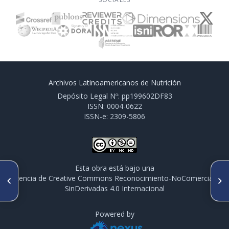
Archivos Latinoamericanos de Nutrición
Depósito Legal Nº: pp199602DF83
ISSN: 0004-0622
ISSN-e: 2309-5806
Esta obra está bajo una
ARTÍCULO ANTERIOR
SIGUIENTE ARTÍCULO
licencia de Creative Commons Reconocimiento-NoComercial-
PO267. DETERMINACIÓN DEL
PO272. ASOCIACIÓN ENTRE
SinDerivadas 4.0 Internacional
ÍNDICE GLICÉMICO Y LA CARGA
INGESTA DE CALCIO Y
GLICÉMICA DE PRODUCTOS
SOBREPESO GLOBAL Y
LÁCTEOS FERMENTADOS EN
ADIPOSIDAD EN MUJERES EN
SUJETOS ADULTOS SANOS,
Powered by
EDAD FÉRTIL DE LA HABANA,
SEDENTARIOS Y DEPORTISTAS
CUBA