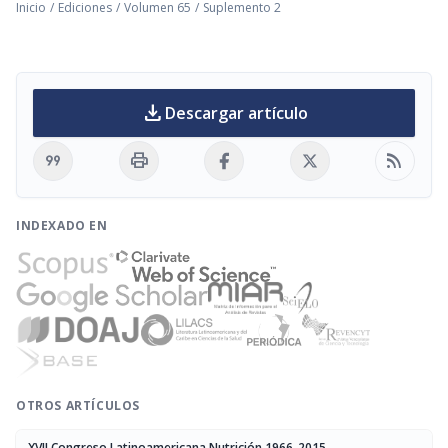
Inicio
/
Ediciones
/
Volumen 65
/
Suplemento 2
download
Descargar artículo
format_quote
print
rss_feed
INDEXADO EN
OTROS ARTÍCULOS
XVII Congreso Latinoamericana Nutrición 1966-2015