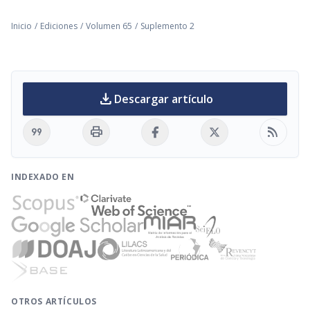
Inicio
/
Ediciones
/
Volumen 65
/
Suplemento 2
download
Descargar artículo
format_quote
print
rss_feed
INDEXADO EN
OTROS ARTÍCULOS