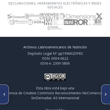
DECLARACIONES, HERRAMIENTAS ELECTRÓNICAS Y REDES
SOCIALES
Archivos Latinoamericanos de Nutrición
Depósito Legal Nº: pp199602DF83
ISSN: 0004-0622
ISSN-e: 2309-5806
Esta obra está bajo una
ARTÍCULO ANTERIOR
SIGUIENTE ARTÍCULO
licencia de Creative Commons Reconocimiento-NoComercial-
PO282. APLICACIÓN DEL
PO286. LIVING NEAR FAST
SinDerivadas 4.0 Internacional
ESTIMADOR DE RIESGO DE
FOOD RESTAURANTS IS
ENFERMEDAD
ASSOCIATED WITH FAST
CARDIOVASCULAR
FOOD CONSUMPTION AND
ATEROSCLERÓTICA (ASCVD)
HIGHER OVERWEIGHT RATES IN