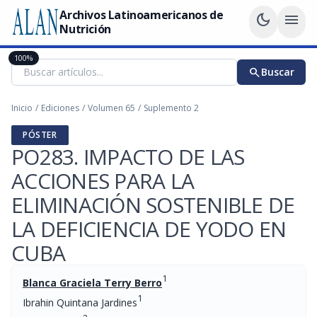
Archivos Latinoamericanos de
dark_mode
menu
Nutrición
100%
search
Buscar
Inicio
/
Ediciones
/
Volumen 65
/
Suplemento 2
PÓSTER
PO283. IMPACTO DE LAS
ACCIONES PARA LA
ELIMINACIÓN SOSTENIBLE DE
LA DEFICIENCIA DE YODO EN
CUBA
1
Blanca Graciela Terry Berro
1
Ibrahin Quintana Jardines