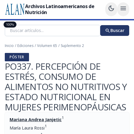
Archivos Latinoamericanos de
dark_mode
menu
Nutrición
100%
search
Buscar
Inicio
/
Ediciones
/
Volumen 65
/
Suplemento 2
PÓSTER
PO337. PERCEPCIÓN DE
ESTRÉS, CONSUMO DE
ALIMENTOS NO NUTRITIVOS Y
ESTADO NUTRICIONAL EN
MUJERES PERIMENOPÁUSICAS
1
Mariana Andrea Janjetic
1
María Laura Rossi