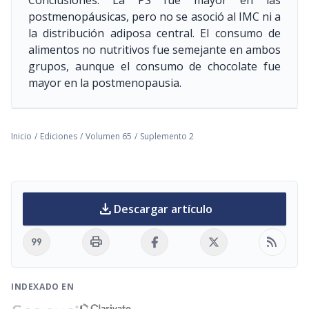
Conclusiones: La PS fue mayor en las
postmenopáusicas, pero no se asoció al IMC ni a
la distribución adiposa central. El consumo de
alimentos no nutritivos fue semejante en ambos
grupos, aunque el consumo de chocolate fue
mayor en la postmenopausia.
Inicio
/
Ediciones
/
Volumen 65
/
Suplemento 2
download
Descargar artículo
format_quote
print
rss_feed
INDEXADO EN