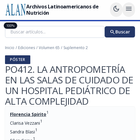
Archivos Latinoamericanos de
dark_mode
menu
Nutrición
100%
search
Buscar
Inicio
/
Ediciones
/
Volumen 65
/
Suplemento 2
PÓSTER
PO412. LA ANTROPOMETRÍA
EN LAS SALAS DE CUIDADO DE
UN HOSPITAL PEDIÁTRICO DE
ALTA COMPLEJIDAD
1
Florencia Spirito
1
Clarisa Vezzani
1
Sandra Blasi
1