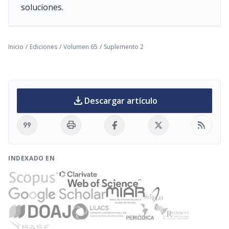
soluciones.
Inicio
/
Ediciones
/
Volumen 65
/
Suplemento 2
download
Descargar artículo
format_quote
print
rss_feed
INDEXADO EN