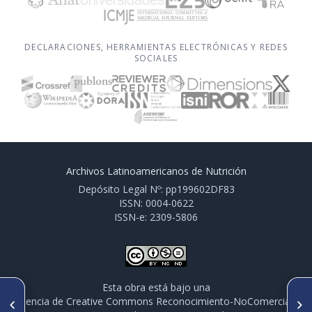
DECLARACIONES, HERRAMIENTAS ELECTRÓNICAS Y REDES
SOCIALES
Archivos Latinoamericanos de Nutrición
Depósito Legal Nº: pp199602DF83
ISSN: 0004-0622
ISSN-e: 2309-5806
Esta obra está bajo una
ARTÍCULO ANTERIOR
SIGUIENTE ARTÍCULO
licencia de Creative Commons Reconocimiento-NoComercial-
PO409. ACTIVIDAD FÍSICA
PO413. LAS VITAMINAS