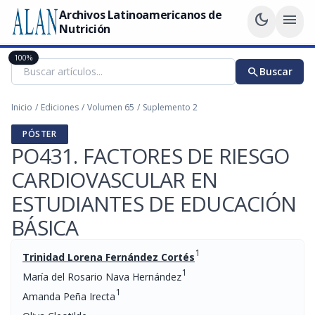
Archivos Latinoamericanos de
dark_mode
menu
Nutrición
100%
search
Buscar
Inicio
/
Ediciones
/
Volumen 65
/
Suplemento 2
PÓSTER
PO431. FACTORES DE RIESGO
CARDIOVASCULAR EN
ESTUDIANTES DE EDUCACIÓN
BÁSICA
1
Trinidad Lorena Fernández Cortés
1
María del Rosario Nava Hernández
1
Amanda Peña Irecta