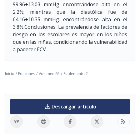
99.96±13.03 mmHg encontrándose alta en el
2.2%; mientras que la diastólica fue de
64.16±10.35 mmHg. encontrándose alta en el
3.8%.Conclusiones: La prevalencia de factores de
riesgo en los escolares es mayor en los niños
que en las niñas, condicionando la vulnerabilidad
a padecer ECV.
Inicio
/
Ediciones
/
Volumen 65
/
Suplemento 2
download
Descargar artículo
format_quote
print
rss_feed