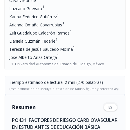
Oliva Cleotilde
1
Lazcano Guevara
1
Karina Federico Gutiérrez
1
Arianna Omaña Covarrubias
1
Zuli Guadalupe Calderón Ramos
1
Daniela Guzmán Federle
1
Teresita de Jesús Saucedo Molina
1
José Alberto Ariza Ortega
Universidad Autónoma del Estado de Hidalgo, México
Tiempo estimado de lectura: 2 min (270 palabras)
(Esta estimación no incluye el texto de las tablas, figuras y referencias)
Resumen
ES
PO431. FACTORES DE RIESGO CARDIOVASCULAR
EN ESTUDIANTES DE EDUCACIÓN BÁSICA