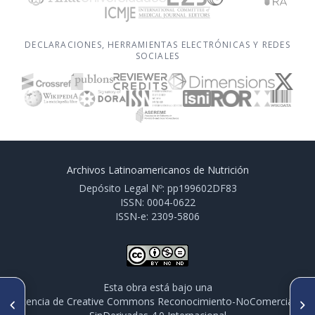
DECLARACIONES, HERRAMIENTAS ELECTRÓNICAS Y REDES
SOCIALES
Archivos Latinoamericanos de Nutrición
Depósito Legal Nº: pp199602DF83
ISSN: 0004-0622
ISSN-e: 2309-5806
Esta obra está bajo una
ARTÍCULO ANTERIOR
SIGUIENTE ARTÍCULO
licencia de Creative Commons Reconocimiento-NoComercial-
PO450. EFECTO DEL TIPO DE
PO455. CONTENIDO DE