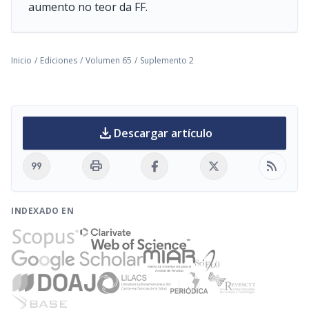
aumento no teor da FF.
Inicio
/
Ediciones
/
Volumen 65
/
Suplemento 2
download
Descargar artículo
format_quote
print
rss_feed
INDEXADO EN