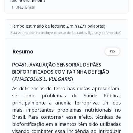
Laís Rocha Ribeiro
UFES, Brasil
Tiempo estimado de lectura: 2 min (271 palabras)
(Esta estimación no incluye el texto de las tablas, figuras y referencias)
Resumo
PO
PO451. AVALIAÇÃO SENSORIAL DE PÃES
BIOFORTIFICADOS COM FARINHA DE FEIJÃO
(
PHASEOLUS L. VULGARIS
)
As deficiências de ferro nas dietas apresentam-
se como problemas de Saúde Pública,
principalmente a anemia ferropriva, um dos
mais importantes problemas nutricionais no
Brasil. Para contornar esse efeito, técnicas de
biofortificação em alimentos têm sido utilizadas
visando combater essa incidência ao introduzir