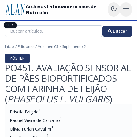
Archivos Latinoamericanos de
dark_mode
menu
Nutrición
100%
search
Buscar
Inicio
/
Ediciones
/
Volumen 65
/
Suplemento 2
PÓSTER
PO451. AVALIAÇÃO SENSORIAL
DE PÃES BIOFORTIFICADOS
COM FARINHA DE FEIJÃO
(
PHASEOLUS L. VULGARIS
)
1
Priscila Brigide
1
Raquel Vieira de Carvalho
1
Olívia Furlan Cavallini
1