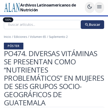
Archivos Latinoamericanos de
dark_mode
menu
Nutrición
100%
search
Buscar
Inicio
/
Ediciones
/
Volumen 65
/
Suplemento 2
PÓSTER
PO474. DIVERSAS VITÁMINAS
SE PRESENTAN COMO
“NUTRIENTES
PROBLEMÁTICOS” EN MUJERES
DE SEIS GRUPOS SOCIO-
GEOGRÁFICOS DE
GUATEMALA