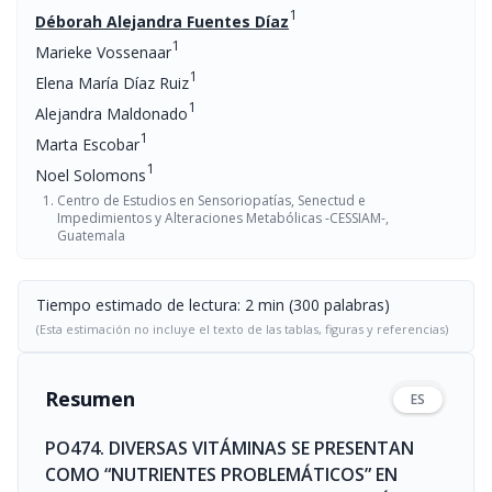
1
Déborah Alejandra Fuentes Díaz
1
Marieke Vossenaar
1
Elena María Díaz Ruiz
1
Alejandra Maldonado
1
Marta Escobar
1
Noel Solomons
Centro de Estudios en Sensoriopatías, Senectud e
Impedimientos y Alteraciones Metabólicas -CESSIAM-,
Guatemala
Tiempo estimado de lectura: 2 min (300 palabras)
(Esta estimación no incluye el texto de las tablas, figuras y referencias)
Resumen
ES
PO474. DIVERSAS VITÁMINAS SE PRESENTAN
COMO “NUTRIENTES PROBLEMÁTICOS” EN