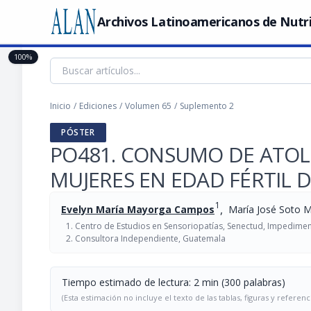
Archivos Latinoamericanos de Nutr
100%
Inicio
/
Ediciones
/
Volumen 65
/
Suplemento 2
PÓSTER
PO481. CONSUMO DE ATOLE
MUJERES EN EDAD FÉRTIL 
1
,
Evelyn María Mayorga Campos
María José Soto 
Centro de Estudios en Sensoriopatías, Senectud, Impedimen
Consultora Independiente, Guatemala
Tiempo estimado de lectura: 2 min (300 palabras)
(Esta estimación no incluye el texto de las tablas, figuras y referenc