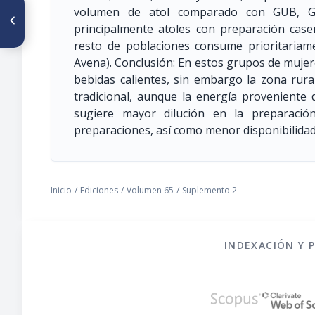
ARTÍCULO ANTERIOR
volumen de atol comparado con GUB, 
PO480. CONSUMO DE FRUTAS
principalmente atoles con preparación caser
EN POBLACIONES
PERIURBANAS: CONOCIENDO
resto de poblaciones consume prioritariame
LAS RAZONES PARA EL
Avena). Conclusión: En estos grupos de mujer
CAMBIO DE
COMPORTAMIENTO
bebidas calientes, sin embargo la zona ru
tradicional, aunque la energía proveniente 
sugiere mayor dilución en la preparació
preparaciones, así como menor disponibilidad
Inicio
/
Ediciones
/
Volumen 65
/
Suplemento 2
INDEXACIÓN Y 