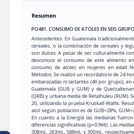
Resumen
PO481. CONSUMO DE ATOLES EN SEIS GRUPO
Antecedentes: En Guatemala tradicionalmen
cereales, o la combinación de cereales y le
son dulces. A pesar de ser culturalmente co
desconoce el consumo de este alimento en 
consumo de atoles en mujeres en edad fér
Métodos: Se realizó un recordatorio de 24 ho
embarazadas ni lactantes (40 por grupo), en 
Guatemala (GUB y GUM) y de Quetzaltenan
(QRB) y urbana media de Retalhuleu (RUM). Se
20, utilizando la prueba Kruskall-Wallis. Re
atol según población es de GUB=28%, GU
En cuanto a la Energía las medianas fueron
diferencias significativas (p=0.966). Las me
308mL, 263mL, 588mL y 300mL, respectivam