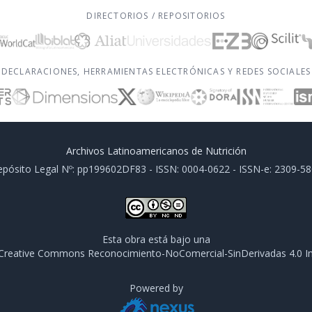
DIRECTORIOS / REPOSITORIOS
DECLARACIONES, HERRAMIENTAS ELECTRÓNICAS Y REDES SOCIALES
Archivos Latinoamericanos de Nutrición
pósito Legal Nº: pp199602DF83 - ISSN: 0004-0622 - ISSN-e: 2309-5
Esta obra está bajo una
e Creative Commons Reconocimiento-NoComercial-SinDerivadas 4.0 In
Powered by