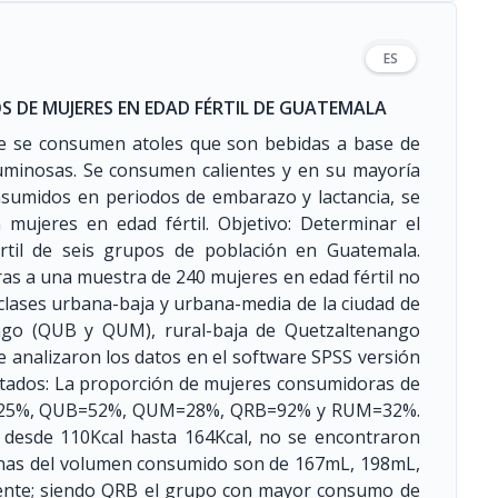
ES
S DE MUJERES EN EDAD FÉRTIL DE GUATEMALA
te se consumen atoles que son bebidas a base de
guminosas. Se consumen calientes y en su mayoría
nsumidos en periodos de embarazo y lactancia, se
mujeres en edad fértil. Objetivo: Determinar el
til de seis grupos de población en Guatemala.
ras a una muestra de 240 mujeres en edad fértil no
clases urbana-baja y urbana-media de la ciudad de
go (QUB y QUM), rural-baja de Quetzaltenango
 analizaron los datos en el software SPSS versión
sultados: La proporción de mujeres consumidoras de
M=25%, QUB=52%, QUM=28%, QRB=92% y RUM=32%.
 desde 110Kcal hasta 164Kcal, no se encontraron
dianas del volumen consumido son de 167mL, 198mL,
ente; siendo QRB el grupo con mayor consumo de