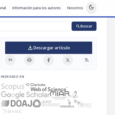
dark_mode
rial
Información para los autores
Nosotros
search
Buscar
download
Descargar artículo
format_quote
print
rss_feed
INDEXADO EN