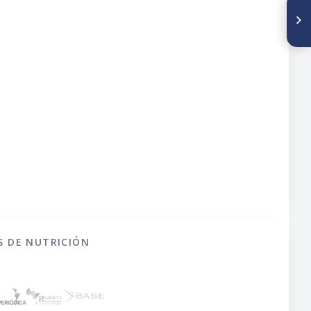
SIGUIENTE ARTÍCULO
PO482. DIVERSIDAD DE LA
DIETA EN BENEFICIARIOS DE
UN PROGRAMA DE ASISTENCIA
SOCIAL ALIMENTARIA EN
MÉXICO
S DE NUTRICIÓN