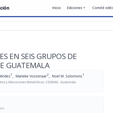
ición
Inicio
Ediciones
expand_more
Comité edito
S EN SEIS GRUPOS DE
DE GUATEMALA
1
2
1
,
,
Méndez
Marieke Vossenaar
Noel W. Solomons
tos y Alteraciones Metabólicas -CESSIAM-, Guatemala
ias)