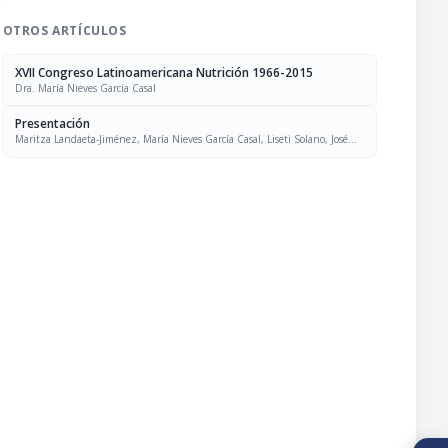
OTROS ARTÍCULOS
XVII Congreso Latinoamericana Nutrición 1966-2015
Dra. María Nieves García Casal
Presentación
Maritza Landaeta-Jiménez, María Nieves García Casal, Liseti Solano, José
Felix Chávez, Luís Falque Madrid