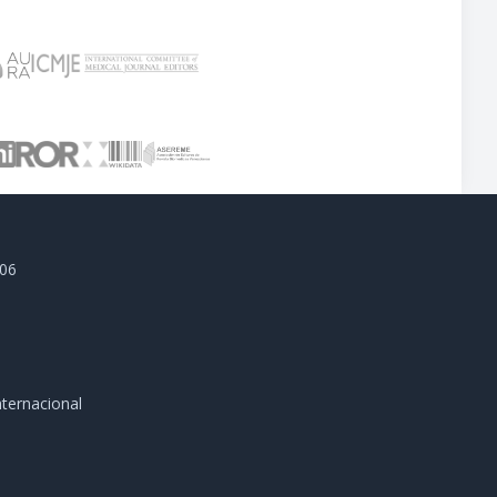
806
ternacional