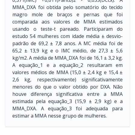
0,371(IMC) +0,011(Pantb)2 - 0,035(DCcx). A
MMA_DXA foi obtida pelo somatório do tecido
magro mole de braços e pernas que foi
comparada aos valores de MMA estimados
usando o teste-t pareado. Participaram do
estudo 54 mulheres com idade média ± desvio-
padrão de 69,2 ± 7,8 anos. A MC média foi de
65,2 ± 13,9 kg e o IMC médio, de 27,3 ± 5,6
kg/m2. A média de MMA_DXA foi de 16,1 ± 3,2 kg.
A equação_1 e a equação_2 resultaram em
valores médios de MMA (15,0 ± 2,4 kg e 15,4 ±
2,6 kg, respectivamente) significativamente
menores do que o valor obtido por DXA. Não
houve diferença significativa entre a MMA
estimada pela equação_3 (15,9 ± 2,9 kg) e a
MMA_DXA. A equação_3 foi adequada para
estimar a MMA nesse grupo de mulheres.