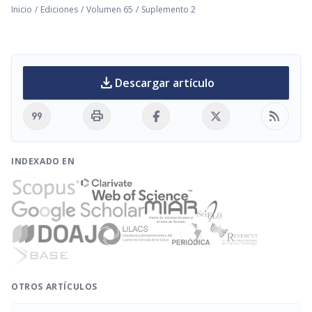
Inicio
/
Ediciones
/
Volumen 65
/
Suplemento 2
download
Descargar artículo
format_quote
print
rss_feed
INDEXADO EN
OTROS ARTÍCULOS