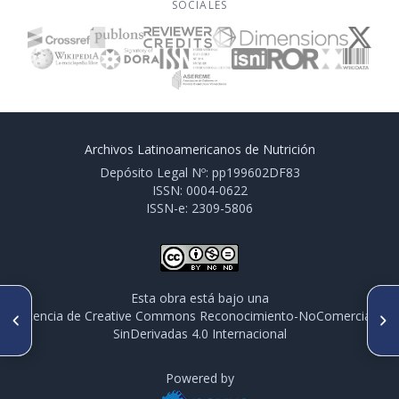
SOCIALES
Archivos Latinoamericanos de Nutrición
Depósito Legal Nº: pp199602DF83
ISSN: 0004-0622
ISSN-e: 2309-5806
Esta obra está bajo una
ARTÍCULO ANTERIOR
SIGUIENTE ARTÍCULO
licencia de Creative Commons Reconocimiento-NoComercial-
PO550. ESTADO DE
PO552. VARIÁVEIS CLÍNICAS E
SinDerivadas 4.0 Internacional
NUTRICIÓN Y RIEGO DE
PERFIL NUTRICIONAL DOS
SARCOPENIA EN ADULTOS
INDIVÍDUOS ATENDIDOS NO
MAYORES MEXICANOS,
CENTRO DE ATENDIMENTO
RESULTADOS DE UNA
Powered by
NUTRICIONAL DA FUNDAÇÃO
ENCUESTA POBLACIONAL
DE ENSINO SUPERIOR (FESP)