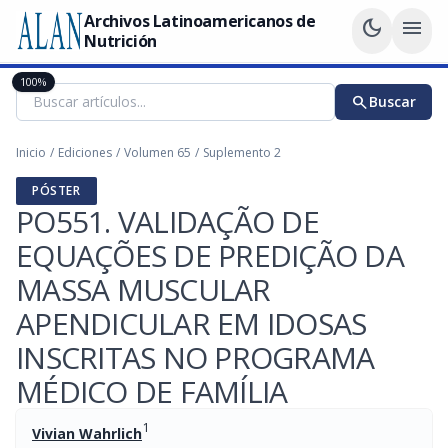
Archivos Latinoamericanos de
dark_mode
menu
Nutrición
100%
search
Buscar
Inicio
/
Ediciones
/
Volumen 65
/
Suplemento 2
PÓSTER
PO551. VALIDAÇÃO DE
EQUAÇÕES DE PREDIÇÃO DA
MASSA MUSCULAR
APENDICULAR EM IDOSAS
INSCRITAS NO PROGRAMA
MÉDICO DE FAMÍLIA
1
Vivian Wahrlich