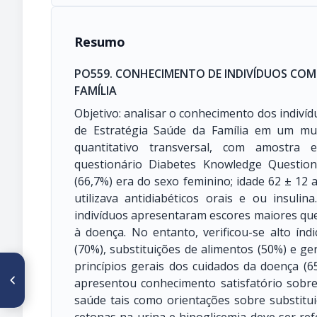
Resumo
PO559. CONHECIMENTO DE INDIVÍDUOS COM 
FAMÍLIA
Objetivo: analisar o conhecimento dos indivíd
de Estratégia Saúde da Família em um mun
quantitativo transversal, com amostra es
questionário Diabetes Knowledge Question
(66,7%) era do sexo feminino; idade 62 ± 12
utilizava antidiabéticos orais e ou insul
indivíduos apresentaram escores maiores que
à doença. No entanto, verificou-se alto índ
(70%), substituições de alimentos (50%) e g
princípios gerais dos cuidados da doença (
ARTÍCULO ANTERIOR
PO558. RIESGO DE
apresentou conhecimento satisfatório sobr
DESNUTRICIÓN EN PACIENTES
saúde tais como orientações sobre substitui
HEMATOONCOLÓGICOS