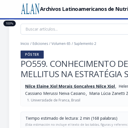
Archivos Latinoamericanos de Nutr
100%
Inicio
/
Ediciones
/
Volumen 65
/
Suplemento 2
PÓSTER
PO559. CONHECIMENTO DE
MELLITUS NA ESTRATÉGIA 
,
Nilce Elaine Xiol Morais Gonçalves Nilce Xiol
Hele
,
Cassiano Merussi Neiva Casiano
Maria Lúcia Zanetti 
Universidade de Franca, Brasil
Tiempo estimado de lectura: 2 min (168 palabras)
(Esta estimación no incluye el texto de las tablas, figuras y referenc