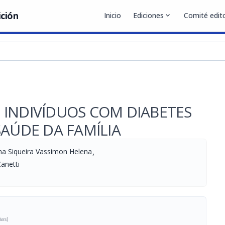
ición
Inicio
Ediciones
expand_more
Comité edito
 INDIVÍDUOS COM DIABETES
SAÚDE DA FAMÍLIA
,
na Siqueira Vassimon Helena
Zanetti
ias)