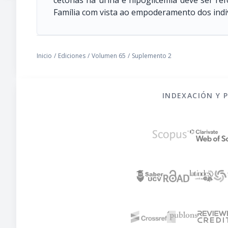
cetonas na urina e hipoglicemia deve ser ref
Família com vista ao empoderamento dos indiv
Inicio
/
Ediciones
/
Volumen 65
/
Suplemento 2
INDEXACIÓN Y 