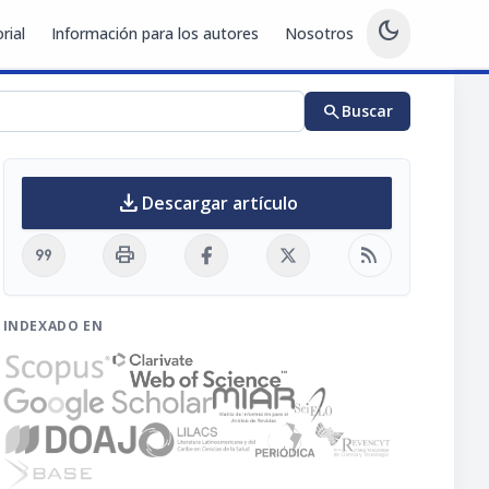
dark_mode
rial
Información para los autores
Nosotros
search
Buscar
download
Descargar artículo
format_quote
print
rss_feed
INDEXADO EN