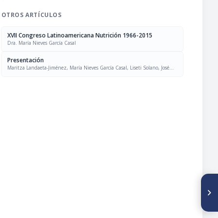
OTROS ARTÍCULOS
XVII Congreso Latinoamericana Nutrición 1966-2015
Dra. María Nieves García Casal
Presentación
Maritza Landaeta-Jiménez, María Nieves García Casal, Liseti Solano, José
Felix Chávez, Luís Falque Madrid
SIGUIENTE ARTÍCULO
PO566. DIAGNÓSTICO DE
PACIENTES CON DIABETES
TIPO 1 PARTICIPANTES DE
PROGRAMAS EDUCATIVOS,