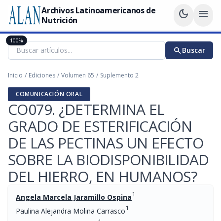
Archivos Latinoamericanos de
dark_mode
menu
Nutrición
100%
search
Buscar
Inicio
/
Ediciones
/
Volumen 65
/
Suplemento 2
COMUNICACIÓN ORAL
CO079. ¿DETERMINA EL
GRADO DE ESTERIFICACIÓN
DE LAS PECTINAS UN EFECTO
SOBRE LA BIODISPONIBILIDAD
DEL HIERRO, EN HUMANOS?
1
Angela Marcela Jaramillo Ospina
1
Paulina Alejandra Molina Carrasco