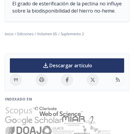
El grado de esterificación de la pectina no influye
sobre la biodisponibilidad del hierro no-heme.
Inicio
/
Ediciones
/
Volumen 65
/
Suplemento 2
download
Descargar artículo
format_quote
print
rss_feed
INDEXADO EN