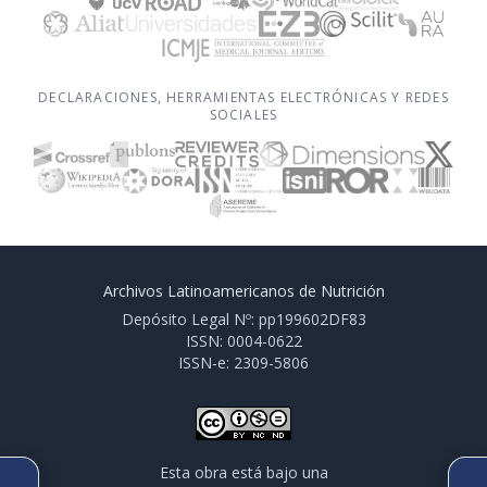
DECLARACIONES, HERRAMIENTAS ELECTRÓNICAS Y REDES
SOCIALES
Archivos Latinoamericanos de Nutrición
Depósito Legal Nº: pp199602DF83
ISSN: 0004-0622
ISSN-e: 2309-5806
Esta obra está bajo una
ARTÍCULO ANTERIOR
SIGUIENTE ARTÍCULO