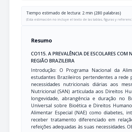
Tiempo estimado de lectura: 2 min (280 palabras)
(Esta estimación no incluye el texto de las tablas, figuras y referenc
Resumo
CO115. A PREVALÊNCIA DE ESCOLARES COM N
REGIÃO BRAZILEIRA
Introdução: O Programa Nacional da Alim
estudantes Brazileiros pertendentes a rede
necessidades nutricionais diárias aos me
Nutricional (SAN) articulada aos Direitos
longevidade, abrangência e duração no Br
Universal sobre Bioética e Direitos Huma
Alimentar Especial (NAE) como diabetes, in
receber tratamento diferenciado em relaç
refeições adequadas às suas necessidades. Ob