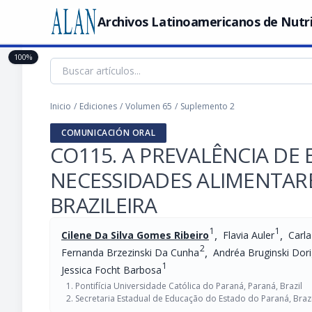
Archivos Latinoamericanos de Nutr
100%
Inicio
/
Ediciones
/
Volumen 65
/
Suplemento 2
COMUNICACIÓN ORAL
CO115. A PREVALÊNCIA DE
NECESSIDADES ALIMENTARE
BRAZILEIRA
1
1
,
,
Cilene Da Silva Gomes Ribeiro
Flavia Auler
Carla
2
,
Fernanda Brzezinski Da Cunha
Andréa Bruginski Dor
1
Jessica Focht Barbosa
Pontifícia Universidade Católica do Paraná, Paraná, Brazil
Secretaria Estadual de Educação do Estado do Paraná, Brazi