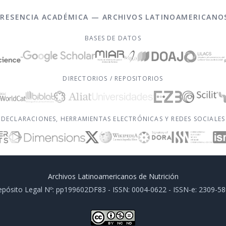
PRESENCIA ACADÉMICA — ARCHIVOS LATINOAMERICANO
BASES DE DATOS
DIRECTORIOS / REPOSITORIOS
DECLARACIONES, HERRAMIENTAS ELECTRÓNICAS Y REDES SOCIALES
Archivos Latinoamericanos de Nutrición
pósito Legal Nº: pp199602DF83 - ISSN: 0004-0622 - ISSN-e: 2309-5