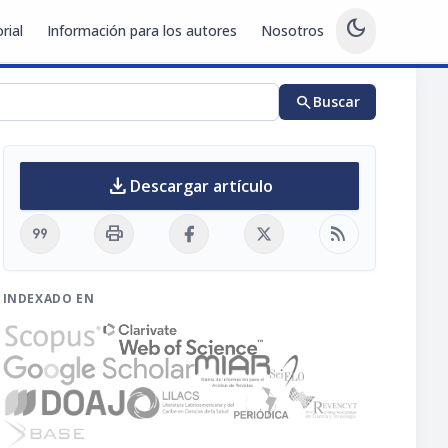
dark_mode
rial
Información para los autores
Nosotros
search
Buscar
download
Descargar artículo
format_quote
print
rss_feed
INDEXADO EN