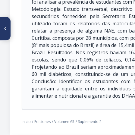
foi analisar a prevalência de estudantes com
Metodologia: Estudo transversal, descriti
secundários fornecidos pela Secretaria 
utilizado foram os relatórios das matrícul
ARTÍCULO ANTERIOR
CO114. VALIDAD RELATIVA Y
relatar a presença de alguma NAE, com b
CALIBRACIÓN DE UN
Curitiba, composta por 28 municípios, com p
CUESTIONARIO DE
FRECUENCIA ALIMENTAR PARA
(8º mais populosa do Brazil) e área de 15,4mil
NIÑOS ECUATORIANOS:
Brazil. Resultados: Nos registros haviam 16
COHORTE DE NACIMIENTO
ECUAVIDA
escolas, sendo que 0,06% de celíacos, 0,14
Projetando ao Brazil seriam aproximadamente 
60 mil diabéticos, constituindo-se de um 
Conclusão: Identificar os estudantes com
garantam a equidade entre os indivíduos
alimentar e nutricional e a garantia dos DHAA
Inicio
/
Ediciones
/
Volumen 65
/
Suplemento 2