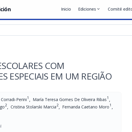
ición
Inicio
Ediciones
expand_more
Comité edito
 ESCOLARES COM
S ESPECIAIS EM UM REGIÃO
1
1
,
,
 Corradi-Perini
María Teresa Gomes De Oliveira Ribas
2
2
1
,
,
,
igo
Cristina Stolarski Marcia
Fernanda Caetano Moro
l