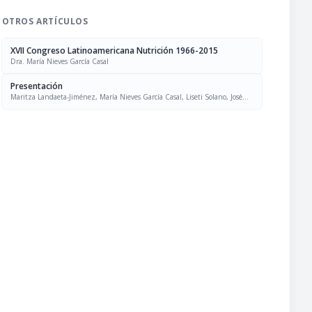
OTROS ARTÍCULOS
XVII Congreso Latinoamericana Nutrición 1966-2015
Dra. María Nieves García Casal
Presentación
Maritza Landaeta-Jiménez, María Nieves García Casal, Liseti Solano, José
Felix Chávez, Luís Falque Madrid