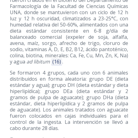
fueron criados en el Bioterio del Departamento de
Farmacología de la Facultad de Ciencias Químicas
UNA, donde se mantuvieron con un ciclo de 12 h
luz y 12 h oscuridad, climatizados a 23-25°C, con
humedad relativa del 50-60%, alimentados con una
dieta estándar consistente en 6-8 g/día de
balanceado comercial (expeler de soja, alfalfa,
avena, maíz, sorgo, afrecho de trigo, cloruro de
sodio, vitaminas A, D, E, B2, B12, ácido pantoténico,
colina, biotina, minerales: Ca, Fe, Cu, Mn, Zn, K, Na)
y agua
ad libitum
(16)
.
Se formaron 4 grupos, cada uno con 6 animales
distribuidos en forma aleatoria: grupo DE (dieta
estándar y agua); grupo DH (dieta estándar y dieta
hiperlipídica); grupo DEa (dieta estándar y 2
gramos de pulpa de aguacate); grupo DHa (dieta
estándar, dieta hiperlipídica y 2 gramos de pulpa
de aguacate). Los animales tratados con aguacate
fueron colocados en cajas individuales para el
control de la ingesta. La intervención se llevó a
cabo durante 28 días.