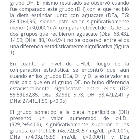
grupo DH. El mismo resultado se observó cuando
fue comparado este grupo (DH) con el que recibió
la dieta estándar junto con aguacate (DEa, TG:
88,10±4,95) siendo este valor significativamente
menor (p<0,0001). Al comparar el nivel de TG de los
dos grupos que recibieron aguacate (DEa: 68,43±
14,59; DHa: 88,10±4,94) no se observó entre ellos
una diferencia estadísticamente significativa (figura
1).
En cuanto al nivel de c-HDL, luego de la
comparación estadística, se encontró que, aun
cuando en los grupos DEa, DH y DHa este valor es
más bajo que en el grupo DE, no hubo diferencia
estadísticamente significativa entre ellos (DE:
55,59±32,85, DEa: 32.93± 5,78, DH: 38,47±2,41 y
DHa: 27,41±1,50; p>0,05).
El grupo sometido a la dieta hiperlipídica (DH)
presentó un valor aumentado de c-LDL
(329,2±54,06), significativamente superior a los
grupos: control DE (45,72±30,57 mg/dL, p<0,001),
DHa (74,03±15,59 mg/dL p<0,0001) y DEa