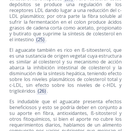
depósitos se produce una regulación de los
receptores LDL dando lugar a una reducción del c-
LDL plasmático; por otra parte la fibra soluble al
sufrir la fermentación en el colon produce ácidos
grasos de cadena corta como acetato, propionato
y butirato que suprime la síntesis de colesterol en
el intestino
(25)
.
El aguacate también es rico en ß-sitoesterol, que
es una sustancia de origen vegetal cuya estructura
es similar al colesterol y su mecanismo de acción
abarca la inhibición intestinal de colesterol y la
disminución de la síntesis hepática, teniendo efecto
sobre los niveles plasmáticos de colesterol total y
c-LDL, sin efecto sobre los niveles de c-HDL y
triglicéridos
(26)
.
Es indudable que el aguacate presenta efectos
beneficiosos y esto se podría deber en conjunto a
su aporte en fibra, antioxidantes, ß-sitosterol y
otros fitoquímicos, si bien el aporte no cubre los
requerimientos diarios, hablamos de un alimento
compuesto por varios nutrientes que mejoran el