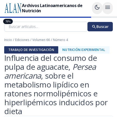
Archivos Latinoamericanos de
dark_mode
menu
Nutrición
78%
search
Buscar
Inicio
/
Ediciones
/
Volumen 66
/
Número 4
TRABAJO DE INVESTIGACIÓN
NUTRICIÓN EXPERIMENTAL
Influencia del consumo de
pulpa de aguacate,
Persea
americana
, sobre el
metabolismo lipídico en
ratones normolipémicos e
hiperlipémicos inducidos por
dieta