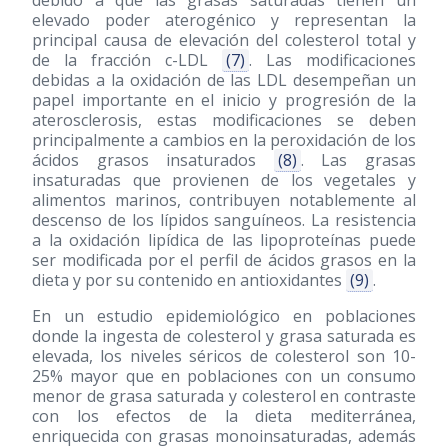
debido a que las grasas saturadas tienen un
elevado poder aterogénico y representan la
principal causa de elevación del colesterol total y
de la fracción c-LDL
(7)
. Las modificaciones
debidas a la oxidación de las LDL desempeñan un
papel importante en el inicio y progresión de la
aterosclerosis, estas modificaciones se deben
principalmente a cambios en la peroxidación de los
ácidos grasos insaturados
(8)
. Las grasas
insaturadas que provienen de los vegetales y
alimentos marinos, contribuyen notablemente al
descenso de los lípidos sanguíneos. La resistencia
a la oxidación lipídica de las lipoproteínas puede
ser modificada por el perfil de ácidos grasos en la
dieta y por su contenido en antioxidantes
(9)
.
En un estudio epidemiológico en poblaciones
donde la ingesta de colesterol y grasa saturada es
elevada, los niveles séricos de colesterol son 10-
25% mayor que en poblaciones con un consumo
menor de grasa saturada y colesterol en contraste
con los efectos de la dieta mediterránea,
enriquecida con grasas monoinsaturadas, además