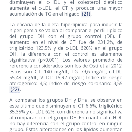
disminuyen el c-HDL y el colesterol dietético
aumenta el c-LDL, el CT y produce una mayor
acumulación de TG en el hígado
(21)
.
La eficacia de la dieta hiperlipídica para inducir la
hiperlipemia se valida al comparar el perfil lipídico
del grupo DH con el grupo control (DE). El
aumento en el nivel de CT fue de 231,2%, de
triglicérido 123,5% y de c-LDL 620% en el grupo
DH, la diferencia con el control es altamente
significativa (p<0,001). Los valores promedio de
referencia considerados son los de Osti et al 2012;
estos son: CT: 140 mg/dL; TG: 79,6 mg/dL; c-LDL:
55,48 mg/dL; VLDL: 15,92 mg/dL; Índice de riesgo
aterogénico: 4,5; índice de riesgo coronario: 3,55
(22)
.
Al comparar los grupos DH y DHa, se observa en
este último que disminuyen el CT 6,6%, triglicérido
35,35% y c- LDL 62%, con diferencia no significativa
al comparar con el grupo DE. En cuanto al c-HDL
no hay diferencia con el grupo control en ningún
grupo. Estas alteraciones en los lípidos aumentan