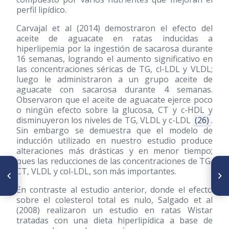
perfil lipídico.
Carvajal et al
(2014)
demostraron el efecto del
aceite de aguacate en ratas inducidas a
hiperlipemia por la ingestión de sacarosa durante
16 semanas, logrando el aumento significativo en
las concentraciones séricas de TG, cl-LDL y VLDL;
luego le administraron a un grupo aceite de
aguacate con sacarosa durante 4 semanas.
Observaron que el aceite de aguacate ejerce poco
o ningún efecto sobre la glucosa, CT y c-HDL y
disminuyeron los niveles de TG, VLDL y c-LDL
(26)
.
Sin embargo se demuestra que el modelo de
inducción utilizado en nuestro estudio produce
alteraciones más drásticas y en menor tiempo;
pues las reducciones de las concentraciones de TG,
ARTÍCULO ANTERIOR
SIGUIENTE ARTÍCULO
CT, VLDL y col-LDL, son más importantes.
Análisis del precio de una
Comparación del consumo de
dieta saludable y no saludable
alimentos de niños que
En contraste al estudio anterior, donde el efecto
en la Región Metropolitana de
habitan una zona urbana y una
sobre el colesterol total es nulo, Salgado et al
Chile
rural en la población de
Arandas, México
(2008)
realizaron un estudio en ratas Wistar
tratadas con una dieta hiperlipídica a base de