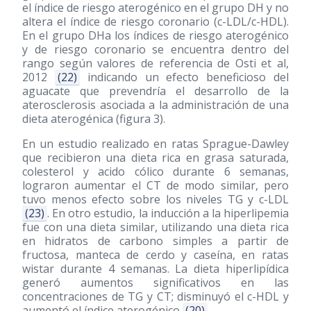
el índice de riesgo aterogénico en el grupo DH y no
altera el índice de riesgo coronario (c-LDL/c-HDL).
En el grupo DHa los índices de riesgo aterogénico
y de riesgo coronario se encuentra dentro del
rango según valores de referencia de Osti et al,
2012
(22)
indicando un efecto beneficioso del
aguacate que prevendría el desarrollo de la
aterosclerosis asociada a la administración de una
dieta aterogénica (figura 3).
En un estudio realizado en ratas Sprague-Dawley
que recibieron una dieta rica en grasa saturada,
colesterol y acido cólico durante 6 semanas,
lograron aumentar el CT de modo similar, pero
tuvo menos efecto sobre los niveles TG y c-LDL
(23)
. En otro estudio, la inducción a la hiperlipemia
fue con una dieta similar, utilizando una dieta rica
en hidratos de carbono simples a partir de
fructosa, manteca de cerdo y caseína, en ratas
wistar durante 4 semanas. La dieta hiperlipídica
generó aumentos significativos en las
concentraciones de TG y CT; disminuyó el c-HDL y
aumentó el índice aterogénico
(20)
.