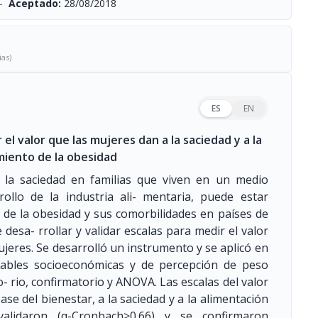
-
Aceptado:
28/08/2018
ias)
ES
EN
 el valor que las mujeres dan a la saciedad y a la
amiento de la obesidad
e la saciedad en familias que viven en un medio
rollo de la industria ali- mentaria, puede estar
o de la obesidad y sus comorbilidades en países de
 desa- rrollar y validar escalas para medir el valor
ujeres. Se desarrolló un instrumento y se aplicó en
riables socioeconómicas y de percepción de peso
to- rio, confirmatorio y ANOVA. Las escalas del valor
se del bienestar, a la saciedad y a la alimentación
alidaron (α-Cronbach>0.66) y se confirmaron