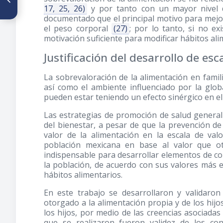
17, 25, 26)
y por tanto con un mayor nivel d
de Carica papaya sobre la
glicemia y peso de ratones
documentado que el principal motivo para mejor
normo e hiperglicémicos por
el peso corporal
(27)
; por lo tanto, si no ex
aloxano
motivación suficiente para modificar hábitos ali
Justificación del desarrollo de esc
La sobrevaloración de la alimentación en fami
así como el ambiente influenciado por la global
pueden estar teniendo un efecto sinérgico en el
Las estrategias de promoción de salud general
del bienestar, a pesar de que la prevención d
valor de la alimentación en la escala de v
población mexicana en base al valor que ot
indispensable para desarrollar elementos de co
la población, de acuerdo con sus valores más e
hábitos alimentarios.
En este trabajo se desarrollaron y validaron
otorgado a la alimentación propia y de los hijos
los hijos, por medio de las creencias asociadas 
que se realizaron fueron validez de los con