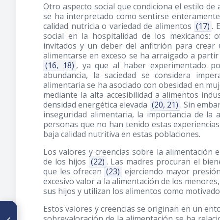
Otro aspecto social que condiciona el estilo de 
se ha interpretado como sentirse enteramente 
calidad nutricia o variedad de alimentos
(17)
. 
social en la hospitalidad de los mexicanos:
invitados y un deber del anfitrión para crear
alimentarse en exceso se ha arraigado a partir
(16, 18)
, ya que al haber experimentado po
abundancia, la saciedad se considera imper
alimentaria se ha asociado con obesidad en mu
mediante la alta accesibilidad a alimentos ind
densidad energética elevada
(20, 21)
. Sin emba
inseguridad alimentaria, la importancia de la
personas que no han tenido estas experiencias
baja calidad nutritiva en estas poblaciones.
Los valores y creencias sobre la alimentación 
de los hijos
(22)
. Las madres procuran el bien
que les ofrecen
(23)
ejerciendo mayor presión
excesivo valor a la alimentación de los menore
sus hijos y utilizan los alimentos como motivad
Estos valores y creencias se originan en un entor
ARTÍCULO ANTERIOR
sobrevaloración de la alimentación se ha relac
Efecto del consumo de pulpa