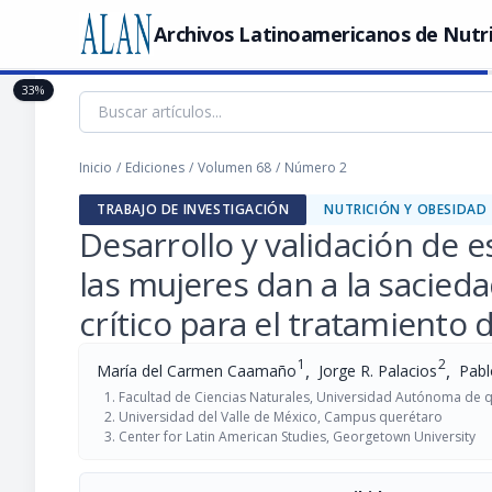
Archivos Latinoamericanos de Nutr
33%
Inicio
/
Ediciones
/
Volumen 68
/
Número 2
TRABAJO DE INVESTIGACIÓN
NUTRICIÓN Y OBESIDAD
Desarrollo y validación de e
las mujeres dan a la sacieda
crítico para el tratamiento 
1
2
,
,
María del Carmen Caamaño
Jorge R. Palacios
Pabl
Facultad de Ciencias Naturales, Universidad Autónoma de 
Universidad del Valle de México, Campus querétaro
Center for Latin American Studies, Georgetown University