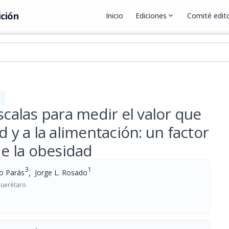
ición
Inicio
Ediciones
expand_more
Comité edito
scalas para medir el valor que
d y a la alimentación: un factor
de la obesidad
3
1
,
o Parás
Jorge L. Rosado
querétaro