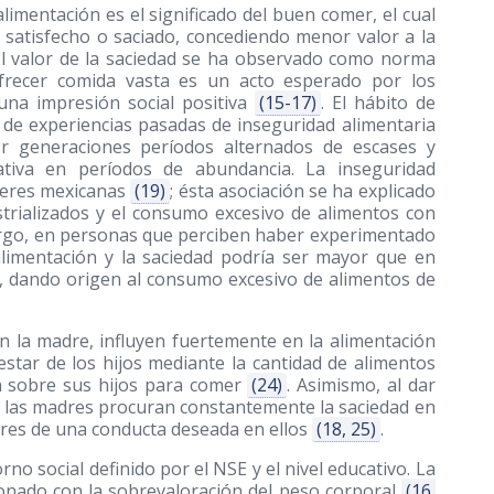
alimentación es el significado del buen comer, el cual
satisfecho o saciado, concediendo menor valor a la
El valor de la saciedad se ha observado como norma
 ofrecer comida vasta es un acto esperado por los
 una impresión social positiva
(15-17)
. El hábito de
 de experiencias pasadas de inseguridad alimentaria
r generaciones períodos alternados de escases y
ativa en períodos de abundancia. La inseguridad
jeres mexicanas
(19)
; ésta asociación se ha explicado
ustrializados y el consumo excesivo de alimentos con
rgo, en personas que perciben haber experimentado
 alimentación y la saciedad podría ser mayor que en
, dando origen al consumo excesivo de alimentos de
en la madre, influyen fuertemente en la alimentación
estar de los hijos mediante la cantidad de alimentos
 sobre sus hijos para comer
(24)
. Asimismo, al dar
s, las madres procuran constantemente la saciedad en
ores de una conducta deseada en ellos
(18, 25)
.
no social definido por el NSE y el nivel educativo. La
ionado con la sobrevaloración del peso corporal
(16,