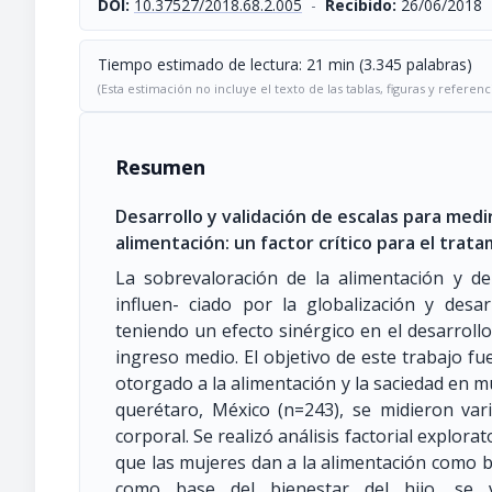
DOI:
10.37527/2018.68.2.005
-
Recibido:
26/06/2018
Tiempo estimado de lectura: 21 min (3.345 palabras)
(Esta estimación no incluye el texto de las tablas, figuras y referenc
Resumen
Desarrollo y validación de escalas para medir
alimentación: un factor crítico para el trat
La sobrevaloración de la alimentación y d
influen- ciado por la globalización y desar
teniendo un efecto sinérgico en el desarroll
ingreso medio. El objetivo de este trabajo fue
otorgado a la alimentación y la saciedad en m
querétaro, México (n=243), se midieron va
corporal. Se realizó análisis factorial explora
que las mujeres dan a la alimentación como ba
como base del bienestar del hijo, se v