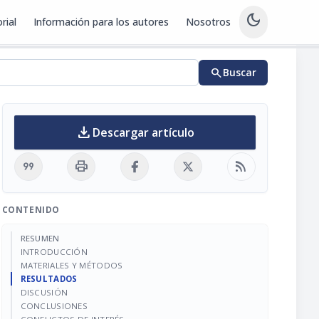
dark_mode
rial
Información para los autores
Nosotros
search
Buscar
download
Descargar artículo
format_quote
print
rss_feed
CONTENIDO
RESUMEN
INTRODUCCIÓN
MATERIALES Y MÉTODOS
RESULTADOS
DISCUSIÓN
CONCLUSIONES