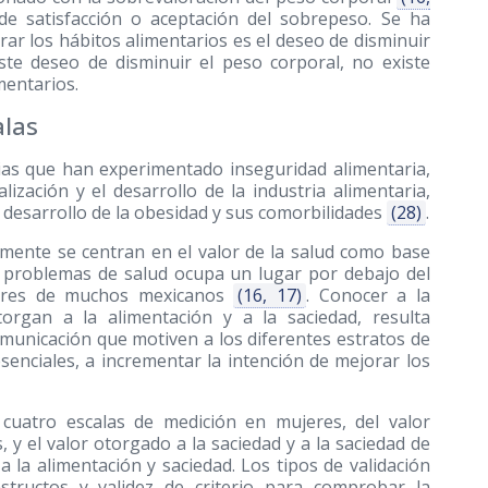
e satisfacción o aceptación del sobrepeso. Se ha
ar los hábitos alimentarios es el deseo de disminuir
iste deseo de disminuir el peso corporal, no existe
mentarios.
alas
lias que han experimentado inseguridad alimentaria,
ización y el desarrollo de la industria alimentaria,
 desarrollo de la obesidad y sus comorbilidades
(28)
.
mente se centran en el valor de la salud como base
e problemas de salud ocupa un lugar por debajo del
alores de muchos mexicanos
(16, 17)
. Conocer a la
organ a la alimentación y a la saciedad, resulta
municación que motiven a los diferentes estratos de
senciales, a incrementar la intención de mejorar los
 cuatro escalas de medición en mujeres, del valor
, y el valor otorgado a la saciedad y a la saciedad de
a la alimentación y saciedad. Los tipos de validación
structos y validez de criterio para comprobar la