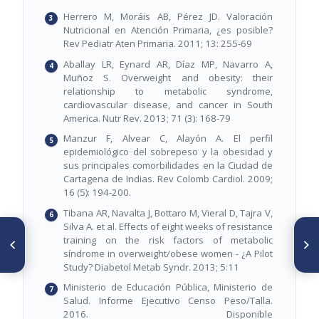
Herrero M, Moráis AB, Pérez JD. Valoración
Nutricional en Atención Primaria, ¿es posible?
Rev Pediatr Aten Primaria. 2011; 13: 255-69
Aballay LR, Eynard AR, Díaz MP, Navarro A,
Muñoz S. Overweight and obesity: their
relationship to metabolic syndrome,
cardiovascular disease, and cancer in South
America. Nutr Rev. 2013; 71 (3): 168-79
Manzur F, Alvear C, Alayón A. El perfil
epidemiológico del sobrepeso y la obesidad y
sus principales comorbilidades en la Ciudad de
Cartagena de Indias. Rev Colomb Cardiol. 2009;
16 (5): 194-200.
Tibana AR, Navalta J, Bottaro M, Vieral D, Tajra V,
Silva A. et al. Effects of eight weeks of resistance
ARTÍCULO ANTERIOR
SIGUIENTE ARTÍCULO
training on the risk factors of metabolic
Qualitative and quantitative
Asociación de sobrepeso u
síndrome in overweight/obese women - ¿A Pilot
analysis of the relevance,
obesidad con trastornos del
Study? Diabetol Metab Syndr. 2013; 5:11
clarity, and comprehensibility
estado de ánimo en
of the Scale of Quality of Diet
adolescentes
Ministerio de Educación Pública, Ministerio de
(ESQUADA)
Salud. Informe Ejecutivo Censo Peso/Talla.
2016. Disponible