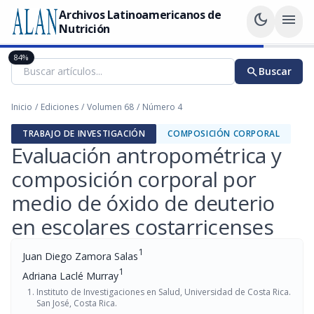
Archivos Latinoamericanos de
dark_mode
menu
Nutrición
84%
search
Buscar
Inicio
/
Ediciones
/
Volumen 68
/
Número 4
TRABAJO DE INVESTIGACIÓN
COMPOSICIÓN CORPORAL
Evaluación antropométrica y
composición corporal por
medio de óxido de deuterio
en escolares costarricenses
1
Juan Diego Zamora Salas
1
Adriana Laclé Murray
Instituto de Investigaciones en Salud, Universidad de Costa Rica.
San José, Costa Rica.