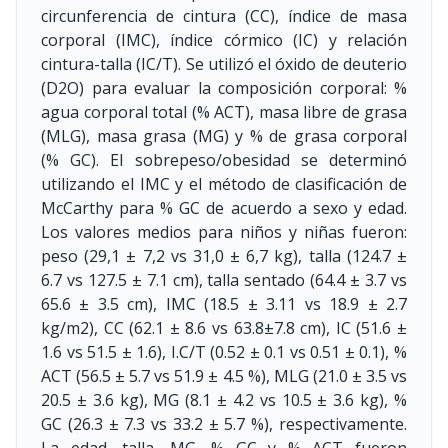
circunferencia de cintura (CC), índice de masa
corporal (IMC), índice córmico (IC) y relación
cintura-talla (IC/T). Se utilizó el óxido de deuterio
(D2O) para evaluar la composición corporal: %
agua corporal total (% ACT), masa libre de grasa
(MLG), masa grasa (MG) y % de grasa corporal
(% GC). El sobrepeso/obesidad se determinó
utilizando el IMC y el método de clasificación de
McCarthy para % GC de acuerdo a sexo y edad.
Los valores medios para niños y niñas fueron:
peso (29,1 ± 7,2 vs 31,0 ± 6,7 kg), talla (124.7 ±
6.7 vs 127.5 ± 7.1 cm), talla sentado (64.4 ± 3.7 vs
65.6 ± 3.5 cm), IMC (18.5 ± 3.11 vs 18.9 ± 2.7
kg/m2), CC (62.1 ± 8.6 vs 63.8±7.8 cm), IC (51.6 ±
1.6 vs 51.5 ± 1.6), I.C/T (0.52 ± 0.1 vs 0.51 ± 0.1), %
ACT (56.5 ± 5.7 vs 51.9 ± 4.5 %), MLG (21.0 ± 3.5 vs
20.5 ± 3.6 kg), MG (8.1 ± 4.2 vs 10.5 ± 3.6 kg), %
GC (26.3 ± 7.3 vs 33.2 ± 5.7 %), respectivamente.