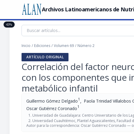
Archivos Latinoamericanos de Nutr
43%
Inicio
/
Ediciones
/
Volumen 69
/
Número 2
ARTÍCULO ORIGINAL
Correlación del factor neur
con los componentes que i
metabólico infantil
1
,
Guillermo Gómez Delgado
Paola Trinidad Villalobos 
1
Oscar Gutiérrez Coronado
Universidad de Guadalajara: Centro Universitario de los L
Universidad Cuauhtémoc, Plantel Aguascalientes, Facultad 
Autor para la correspondencia: Oscar Gutiérrez Coronado —
o