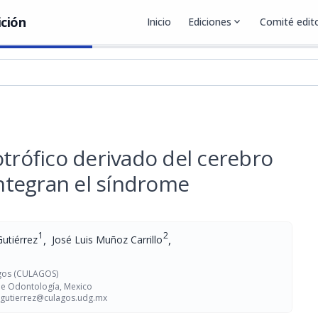
ición
Inicio
Ediciones
expand_more
Comité edito
otrófico derivado del cerebro
ntegran el síndrome
1
2
,
,
Gutiérrez
José Luis Muñoz Carrillo
agos (CULAGOS)
de Odontología, Mexico
gutierrez@culagos.udg.mx