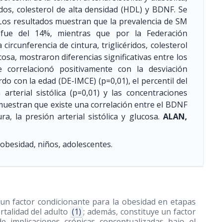
idos, colesterol de alta densidad (HDL) y BDNF. Se
Los resultados muestran que la prevalencia de SM
s fue del 14%, mientras que por la Federación
circunferencia de cintura, triglicéridos, colesterol
ucosa, mostraron diferencias significativas entre los
 correlacionó positivamente con la desviación
do con la edad (DE-IMCE) (p=0,01), el percentil del
 arterial sistólica (p=0,01) y las concentraciones
 muestran que existe una correlación entre el BDNF
ra, la presión arterial sistólica y glucosa.
ALAN,
besidad, niños, adolescentes.
 un factor condicionante para la obesidad en etapas
rtalidad del adulto
(1)
; además, constituye un factor
e implicaciones crónicas conceptualizadas bajo el