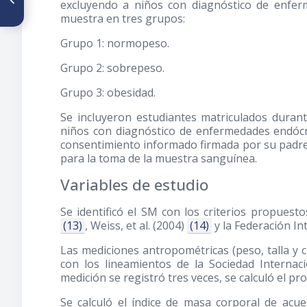
excluyendo a niños con diagnóstico de enferm
during storage in chemical
muestra en tres grupos:
and microbial compositions
of yoghurts made from
Grupo 1: normopeso.
buffalo milk and buffalo and
cow milk mixtures
Grupo 2: sobrepeso.
Grupo 3: obesidad.
Se incluyeron estudiantes matriculados durant
niños con diagnóstico de enfermedades endócr
consentimiento informado firmada por su padre
para la toma de la muestra sanguínea.
Variables de estudio
Se identificó el SM con los criterios propuest
(13)
, Weiss, et al.
(2004)
(14)
y la Federación In
Las mediciones antropométricas (peso, talla y c
con los lineamientos de la Sociedad Internac
medición se registró tres veces, se calculó el pr
Se calculó el índice de masa corporal de ac