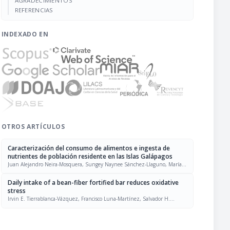
AGRADECIMIENTOS
REFERENCIAS
INDEXADO EN
OTROS ARTÍCULOS
Caracterización del consumo de alimentos e ingesta de
nutrientes de población residente en las Islas Galápagos
Juan Alejandro Neira-Mosquera, Sungey Naynee Sánchez-Llaguno, María
Pilar Villena-Esponera, Alicia Moreno-Ortega, Rafael Moreno-Rojas.
Daily intake of a bean-fiber fortified bar reduces oxidative
stress
Irvin E. Tierrablanca-Vázquez, Francisco Luna-Martínez, Salvador H.
Guzmán-Maldonado, Joel Ramírez-Emiliano, Herlinda Aguilar-Zavala