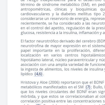
término de síndrome metabólico (SM), en pedi
antropométricas, clínicas y bioquímicas 
cardiovasculares y la diabetes mellitus tipo
considerarse un reservorio de energía, repres
recientemente, se ha considerado a las neurot
en el control del apetito, regulación de la pres
glucosa, resistencia a la insulina, inflamación y
El factor neurotrófico derivado del cerebro (BD
neurotrofina de mayor expresión en el sistem
papel importante en la proliferación, difer
localización en varios centros hipotalámic
hipotálamo lateral, núcleo paraventricular y nú
asociación con una amplia variedad de funciones
la ingesta de alimentos, los niveles de insulina
lipídico
(4,6)
.
Hristova y Aloe
(2006)
reportaron que el BDNF p
metabólicos manifestados en el SM
(7)
; Bullo
que los niveles circulantes del BDNF eran si
mórbida, y que estos se correlacionaban al c
correlación positiva entre las concentraciones 