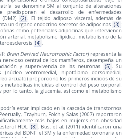
atría, se denomina SM al conjunto de alteraciones
que predisponen el desarrollo de enfermedades
 2 (DM2)
(2)
. El tejido adiposo visceral, además de
enta un órgano endocrino secretor de adipocinas
(3)
;
rofinas como potenciales adipocinas que intervienen
ión arterial, metabolismo lipídico, metabolismo de la
 ateroesclerosis
(4)
.
NF:
Brain Derived Neurotrophic Factor
) representa la
a nervioso central de los mamíferos, desempeña un
enciación y supervivencia de las neuronas
(5)
. Su
os (núcleo ventromedial, hipotálamo dorsomedial,
cleo arcuato) proporcionó los primeros indicios de su
 metabólicas incluidas el control del peso corporal,
 y por lo tanto, la glucemia, así como el metabolismo
odría estar implicado en la cascada de transtornos
, Peerually, Trayhurn, Folch y Salas
(2007)
reportaron
gnificativamente más bajos en mujeres con obesidad
olesterol HDL
(8)
. Bus, et al.
(2011)
identificaron una
séricas del BDNF, el SM y la enfermedad coronaria en