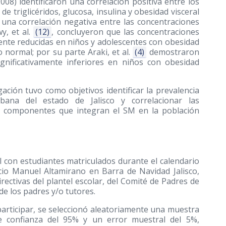
2008)
identificaron una correlación positiva entre los
e triglicéridos, glucosa, insulina y obesidad visceral
 una correlación negativa entre las concentraciones
y, et al.
(12)
, concluyeron que las concentraciones
ente reducidas en niños y adolescentes con obesidad
normal; por su parte Araki, et al.
(4)
demostraron
gnificativamente inferiores en niños con obesidad
gación tuvo como objetivos identificar la prevalencia
na del estado de Jalisco y correlacionar las
s componentes que integran el SM en la población
al con estudiantes matriculados durante el calendario
cio Manuel Altamirano en Barra de Navidad Jalisco,
rectivas del plantel escolar, del Comité de Padres de
de los padres y/o tutores.
participar, se seleccionó aleatoriamente una muestra
de confianza del 95% y un error muestral del 5%,