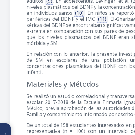
adultos
(9)
. En adolescentes, Levinger, et al.
(
niveles plasmáticos del BDNF y la concentración d
en individuos sanos
(10)
. En niños se reportó
periféricas del BDNF y el IMC
(11)
; El-Gharbaw
séricas del BDNF se encontraban significativam
extrema en comparación con sus pares de peso 
que los niveles plasmáticos del BDNF eran si
mórbida y SM.
En relación con lo anterior, la presente investi
de SM en escolares de una población urba
concentraciones plasmáticas del BDNF con lo
infantil.
Materiales y Métodos
Se realizó un estudio correlacional y transvers
escolar 2017-2018 de la Escuela Primaria Igna
México, previa aprobación de las autoridades di
Familia y consentimiento informado por escrito 
De un total de 158 estudiantes interesados en 
ARTÍCULO ANTERIOR
representativa (n = 100) con un intervalo 
Determination of changes