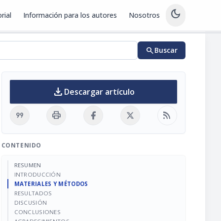
dark_mode
rial
Información para los autores
Nosotros
search
Buscar
download
Descargar artículo
format_quote
print
rss_feed
CONTENIDO
RESUMEN
INTRODUCCIÓN
MATERIALES Y MÉTODOS
RESULTADOS
DISCUSIÓN
CONCLUSIONES