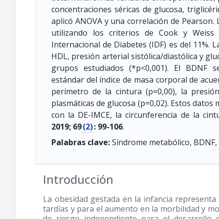
concentraciones séricas de glucosa, triglicér
aplicó ANOVA y una correlación de Pearson. 
utilizando los criterios de Cook y Weis
Internacional de Diabetes (IDF) es del 11%. La 
HDL, presión arterial sistólica/diastólica y gl
grupos estudiados (*p<0,001). El BDNF se
estándar del índice de masa corporal de acuer
perímetro de la cintura (p=0,00), la presión
plasmáticas de glucosa (p=0,02). Estos datos
con la DE-IMCE, la circunferencia de la cintu
2019; 69
(2)
: 99-106
.
Palabras clave:
Síndrome metabólico, BDNF, o
Introducción
La obesidad gestada en la infancia representa
tardías y para el aumento en la morbilidad y mo
de riesgo independiente para el desarrollo d