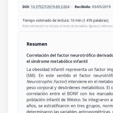
DOI:
10.37527/2019.69.2.004
-
Recibido:
03/05/2019
Tiempo estimado de lectura: 10 min (1.476 palabras)
(Esta estimación no incluye el texto de las tablas, figuras y referenc
Resumen
Correlación del factor neurotrófico deriva
el síndrome metabólico infantil
La obesidad infantil representa un factor im
(SM). En este sentido el factor neurotró
Neurotrophic Factor
) interviene en el metab
peso corporal y desórdenes metabólicos. El o
correlación entre el BDNF con los marcad
población infantil de México. Se integraron 
años, se estratificaron en tres grupos, norm
determinaron las variables antropométricas, per