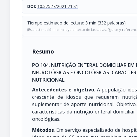
DOI:
10.37527/2021.71.S1
Tiempo estimado de lectura: 3 min (332 palabras)
(Esta estimación no incluye el texto de las tablas, figuras y referenc
Resumo
PO 104. NUTRIÇÃO ENTERAL DOMICILIAR EM
NEUROLÓGICAS E ONCOLÓGICAS. CARACTERÍS
NUTRICIONAL
Antecedentes e objetivo
. A população ido
crescente de idosos que requerem nutriç
suplementar de aporte nutricional. Objetivo
características da nutrição enteral domicili
oncológicas.
Métodos
. Em serviço especializado de hospit