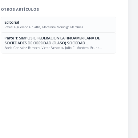
OTROS ARTÍCULOS
Editorial
Rafael Figueredo Grijalba, Macarena Morínigo Martínez
Parte 1: SIMPOSIO FEDERACIÓN LATINOAMERICANA DE
SOCIEDADES DE OBESIDAD (FLASO) SOCIEDAD
LATINOAMERICANA DE NUTRICIÓN (SLAN)
Adela González Barnech, Víctor Saavedra, Julio C. Montero, Bruno
Halpern, Rafael Figueredo Grijalba