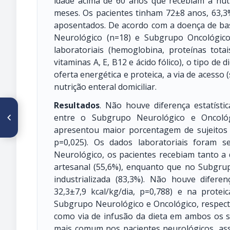
idade acima de 60 anos que recebiam a nutr
meses. Os pacientes tinham 72±8 anos, 63
aposentados. De acordo com a doença de bas
Neurológico (n=18) e Subgrupo Oncológic
laboratoriais (hemoglobina, proteínas totais
vitaminas A, E, B12 e ácido fólico), o tipo de d
oferta energética e proteica, a via de acesso
nutrição enteral domiciliar.
Resultados
. Não houve diferença estatísti
ARTÍCULO ANTERIOR
entre o Subgrupo Neurológico e Oncológ
PO 103. PATRÓN
ALIMENTARIO EN UN GRUPO
apresentou maior porcentagem de sujeitos
DE MUJERES GESTANTES Y
p=0,025). Os dados laboratoriais foram 
LACTANTES DEL
DEPARTAMENTO DE
Neurológico, os pacientes recebiam tanto a d
ANTIOQUIA, COLOMBIA
artesanal (55,6%), enquanto que no Subgru
industrializada (83,3%). Não houve diferen
32,3±7,9 kcal/kg/dia, p=0,788) e na protei
Subgrupo Neurológico e Oncológico, respec
como via de infusão da dieta em ambos os s
mais comum nos pacientes neurológicos, ass