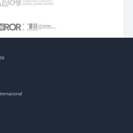
806
ternacional