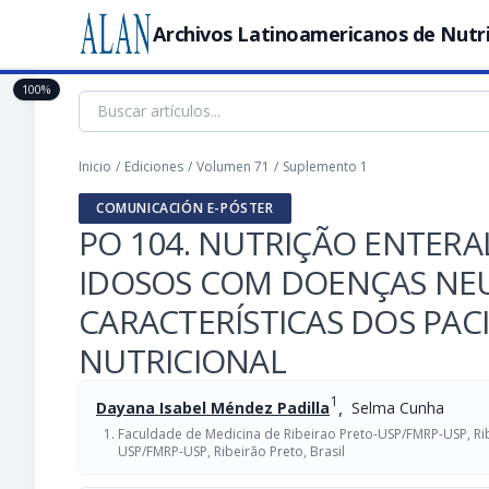
Archivos Latinoamericanos de Nutr
100%
Inicio
/
Ediciones
/
Volumen 71
/
Suplemento 1
COMUNICACIÓN E-PÓSTER
PO 104. NUTRIÇÃO ENTERA
IDOSOS COM DOENÇAS NEU
CARACTERÍSTICAS DOS PACI
NUTRICIONAL
1
,
Dayana Isabel Méndez Padilla
Selma Cunha
Faculdade de Medicina de Ribeirao Preto-USP/FMRP-USP, Ribe
USP/FMRP-USP, Ribeirão Preto, Brasil