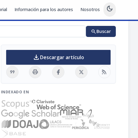
dark_mode
rial
Información para los autores
Nosotros
search
Buscar
download
Descargar artículo
format_quote
print
rss_feed
INDEXADO EN