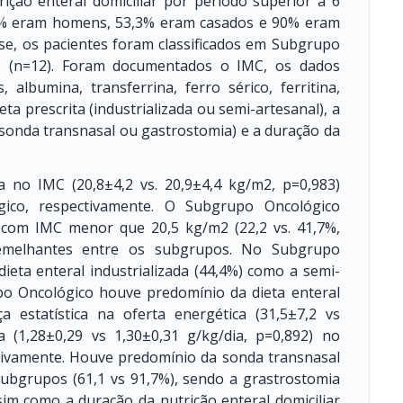
ição enteral domiciliar por período superior a 6
,3% eram homens, 53,3% eram casados e 90% eram
e, os pacientes foram classificados em Subgrupo
o (n=12). Foram documentados o IMC, os dados
, albumina, transferrina, ferro sérico, ferritina,
ieta prescrita (industrializada ou semi-artesanal), a
 (sonda transnasal ou gastrostomia) e a duração da
ca no IMC (20,8±4,2 vs. 20,9±4,4 kg/m2, p=0,983)
ico, respectivamente. O Subgrupo Oncológico
 com IMC menor que 20,5 kg/m2 (22,2 vs. 41,7%,
semelhantes entre os subgrupos. No Subgrupo
ieta enteral industrializada (44,4%) como a semi-
po Oncológico houve predomínio da dieta enteral
ça estatística na oferta energética (31,5±7,2 vs
ca (1,28±0,29 vs 1,30±0,31 g/kg/dia, p=0,892) no
tivamente. Houve predomínio da sonda transnasal
ubgrupos (61,1 vs 91,7%), sendo a grastrostomia
im como a duração da nutrição enteral domiciliar