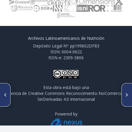
Archivos Latinoamericanos de Nutrición
Depósito Legal Nº: pp199602DF83
ISSN: 0004-0622
ISSN-e: 2309-5806
Esta obra está bajo una
ARTÍCULO ANTERIOR
SIGUIENTE ARTÍCULO
licencia de Creative Commons Reconocimiento-NoComercial-
PO 169. ANTROPOMETRÍA Y
PO 171. EFECTO DE
SinDerivadas 4.0 Internacional
RETRASO EN LA
SUBPRODUCTOS DE MANGO
CICATRIZACIÓN DE LOS
ATAULFO (Mangifera indica L)
PACIENTES HOSPITALIZADOS
SOBRE LA PROLIFERACIÓN DE
POR QUEMADURA
Powered by
Enterobacter cloacae IN VITRO