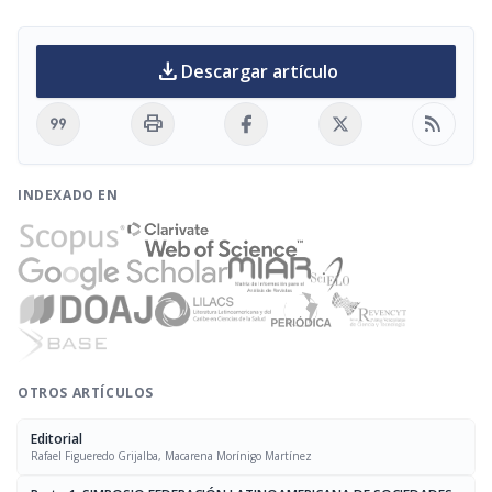
download
Descargar artículo
format_quote
print
rss_feed
INDEXADO EN
OTROS ARTÍCULOS
Editorial
Rafael Figueredo Grijalba, Macarena Morínigo Martínez