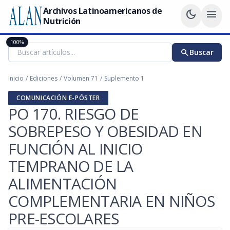
Archivos Latinoamericanos de
dark_mode
menu
Nutrición
100%
search
Buscar
Inicio
/
Ediciones
/
Volumen 71
/
Suplemento 1
COMUNICACIÓN E-PÓSTER
PO 170. RIESGO DE
SOBREPESO Y OBESIDAD EN
FUNCIÓN AL INICIO
TEMPRANO DE LA
ALIMENTACIÓN
COMPLEMENTARIA EN NIÑOS
PRE-ESCOLARES