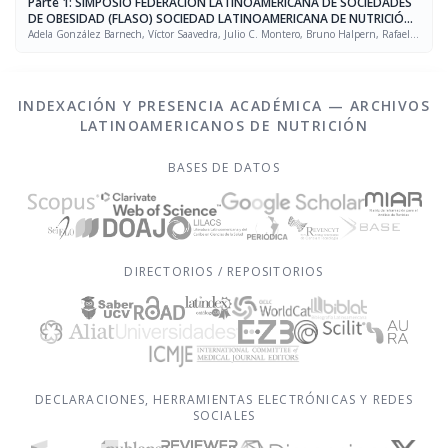
Parte 1: SIMPOSIO FEDERACIÓN LATINOAMERICANA DE SOCIEDADES
DE OBESIDAD (FLASO) SOCIEDAD LATINOAMERICANA DE NUTRICIÓN
(SLAN)
Adela González Barnech, Víctor Saavedra, Julio C. Montero, Bruno Halpern, Rafael
Figueredo Grijalba
INDEXACIÓN Y PRESENCIA ACADÉMICA — ARCHIVOS
LATINOAMERICANOS DE NUTRICIÓN
BASES DE DATOS
DIRECTORIOS / REPOSITORIOS
DECLARACIONES, HERRAMIENTAS ELECTRÓNICAS Y REDES
SOCIALES