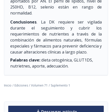
aportados por AN. El perfil de lípidos, nivel de
250HD, B12, selenio están en rango de
normalidad.
Conclusiones
. La DK requiere ser vigilada
durante el seguimiento y cubrir los
requerimientos de nutrientes a través de la
combinación de alimentos naturales, fórmulas
especiales y fármacos para prevenir deficiencia y
causar alteraciones clínicas a largo plazo.
Palabras clave:
dieta cetogénica, GLUT1DS,
nutrietnes, aporte, adecuación.
Inicio
/
Ediciones
/
Volumen 71
/
Suplemento 1
download
Descargar artículo