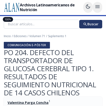
Archivos Latinoamericanos de
dark_mode
menu
Nutrición
100%
search
Buscar
Inicio
/
Ediciones
/
Volumen 71
/
Suplemento 1
COMUNICACIÓN E-PÓSTER
PO 204. DEFECTO DEL
TRANSPORTADOR DE
GLUCOSA CEREBRAL TIPO 1.
RESULTADOS DE
SEGUIMIENTO NUTRICIONAL
DE 14 CASOS CHILENOS
1
Valentina Parga Concha