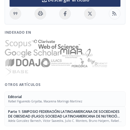
format_quote
print
rss_feed
INDEXADO EN
OTROS ARTÍCULOS
Editorial
Rafael Figueredo Grijalba, Macarena Morínigo Martínez
Parte 1: SIMPOSIO FEDERACIÓN LATINOAMERICANA DE SOCIEDADES
DE OBESIDAD (FLASO) SOCIEDAD LATINOAMERICANA DE NUTRICIÓN
(SLAN)
Adela González Barnech, Víctor Saavedra, Julio C. Montero, Bruno Halpern, Rafael
Figueredo Grijalba