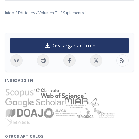
Inicio
/
Ediciones
/
Volumen 71
/
Suplemento 1
download
Descargar artículo
format_quote
print
rss_feed
INDEXADO EN
OTROS ARTÍCULOS