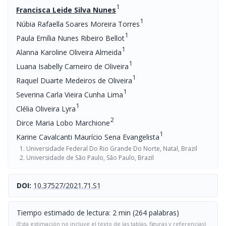
1
Francisca Leide Silva Nunes
1
Núbia Rafaella Soares Moreira Torres
1
Paula Emília Nunes Ribeiro Bellot
1
Alanna Karoline Oliveira Almeida
1
Luana Isabelly Carneiro de Oliveira
1
Raquel Duarte Medeiros de Oliveira
1
Severina Carla Vieira Cunha Lima
1
Clélia Oliveira Lyra
2
Dirce Maria Lobo Marchione
1
Karine Cavalcanti Maurício Sena Evangelista
Universidade Federal Do Rio Grande Do Norte, Natal, Brazil
Universidade de São Paulo, São Paulo, Brazil
DOI:
10.37527/2021.71.S1
Tiempo estimado de lectura: 2 min (264 palabras)
(Esta estimación no incluye el texto de las tablas, figuras y referencias)