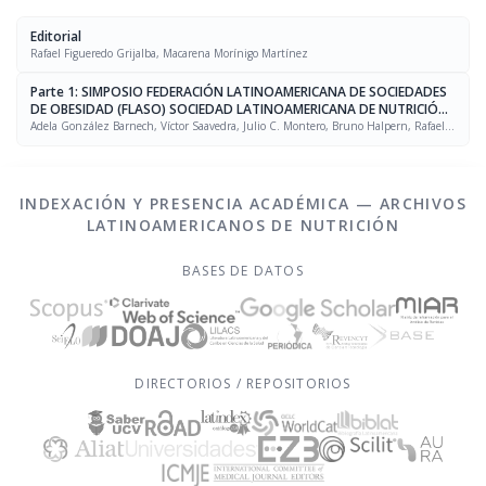
Editorial
Rafael Figueredo Grijalba, Macarena Morínigo Martínez
Parte 1: SIMPOSIO FEDERACIÓN LATINOAMERICANA DE SOCIEDADES
DE OBESIDAD (FLASO) SOCIEDAD LATINOAMERICANA DE NUTRICIÓN
(SLAN)
Adela González Barnech, Víctor Saavedra, Julio C. Montero, Bruno Halpern, Rafael
Figueredo Grijalba
INDEXACIÓN Y PRESENCIA ACADÉMICA — ARCHIVOS
LATINOAMERICANOS DE NUTRICIÓN
BASES DE DATOS
DIRECTORIOS / REPOSITORIOS