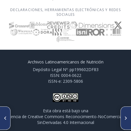
DECLARACIONES, HERRAMIENTAS ELECTRÓNICAS Y REDES
SOCIALES
Archivos Latinoamericanos de Nutrición
Depósito Legal Nº: pp199602DF83
ISSN: 0004-0622
ISSN-e: 2309-5806
Esta obra está bajo una
ARTÍCULO ANTERIOR
SIGUIENTE ARTÍCULO
licencia de Creative Commons Reconocimiento-NoComercial-
PO 205. DIETA CON 6% DE
PO 207. EVALUACIÓN DE
SinDerivadas 4.0 Internacional
MORAS AZULES (Vaccinium
CONOCIMIENTOS SOBRE
corymbosum L.) ATENÚA LA
ALIMENTACIÓN SALUDABLE Y