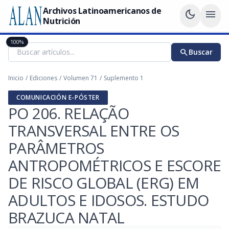
Archivos Latinoamericanos de
dark_mode
menu
Nutrición
100%
search
Buscar
Inicio
/
Ediciones
/
Volumen 71
/
Suplemento 1
COMUNICACIÓN E-PÓSTER
PO 206. RELAÇÃO
TRANSVERSAL ENTRE OS
PARÂMETROS
ANTROPOMÉTRICOS E ESCORE
DE RISCO GLOBAL (ERG) EM
ADULTOS E IDOSOS. ESTUDO
BRAZUCA NATAL