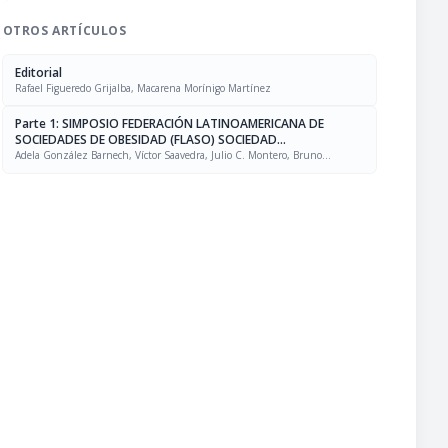
OTROS ARTÍCULOS
Editorial
Rafael Figueredo Grijalba, Macarena Morínigo Martínez
Parte 1: SIMPOSIO FEDERACIÓN LATINOAMERICANA DE
SOCIEDADES DE OBESIDAD (FLASO) SOCIEDAD
LATINOAMERICANA DE NUTRICIÓN (SLAN)
Adela González Barnech, Víctor Saavedra, Julio C. Montero, Bruno
Halpern, Rafael Figueredo Grijalba