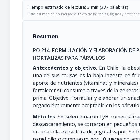
Tiempo estimado de lectura: 3 min (337 palabras)
(Esta estimación no incluye el texto de las tablas, figuras y referenc
Resumen
PO 214. FORMULACIÓN Y ELABORACIÓN DE P
HORTALIZAS PARA PÁRVULOS
Antecedentes y objetivo
. En Chile, la obe
una de sus causas es la baja ingesta de frut
aporte de nutrientes (vitaminas y minerales)
fortalecer su consumo a través de la generaci
prima. Objetivo. Formular y elaborar un snac
organolépticamente aceptable en los párvulo
Métodos
. Se seleccionaron FyH comercializa
descascaramiento, se cortaron en pequeños tr
en una olla extractora de jugo al vapor. Se 
panel piloto compuesto por 10 jueces no ent