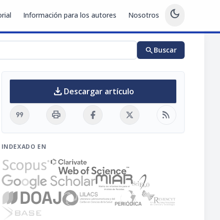
dark_mode
rial
Información para los autores
Nosotros
search
Buscar
download
Descargar artículo
format_quote
print
rss_feed
INDEXADO EN