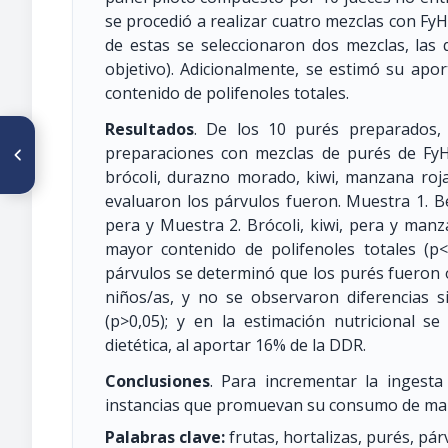
se procedió a realizar cuatro mezclas con FyH,
de estas se seleccionaron dos mezclas, las
objetivo). Adicionalmente, se estimó su apor
contenido de polifenoles totales.
Resultados
. De los 10 purés preparados, 
ARTÍCULO ANTERIOR
preparaciones con mezclas de purés de FyH
PO 213. ELABORACIÓN DE UN
SNACK SALUDABLE PARA
brócoli, durazno morado, kiwi, manzana roja
ESCOLARES CON
evaluaron los párvulos fueron. Muestra 1. 
INCORPORACIÓN DE HARINA
DE ORUJO DE UVA Y BETA
pera y Muestra 2. Brócoli, kiwi, pera y man
mayor contenido de polifenoles totales (p<0
párvulos se determinó que los purés fueron
niños/as, y no se observaron diferencias s
(p>0,05); y en la estimación nutricional 
dietética, al aportar 16% de la DDR.
Conclusiones
. Para incrementar la ingesta
instancias que promuevan su consumo de man
Palabras clave:
frutas, hortalizas, purés, pár