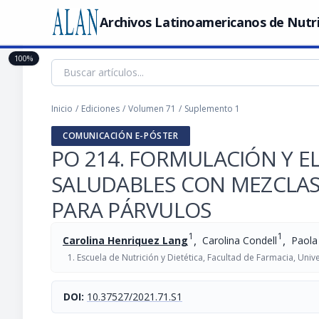
Archivos Latinoamericanos de Nutr
100%
Inicio
/
Ediciones
/
Volumen 71
/
Suplemento 1
COMUNICACIÓN E-PÓSTER
PO 214. FORMULACIÓN Y E
SALUDABLES CON MEZCLAS 
PARA PÁRVULOS
1
1
,
,
Carolina Henriquez Lang
Carolina Condell
Paola
Escuela de Nutrición y Dietética, Facultad de Farmacia, Univ
DOI:
10.37527/2021.71.S1