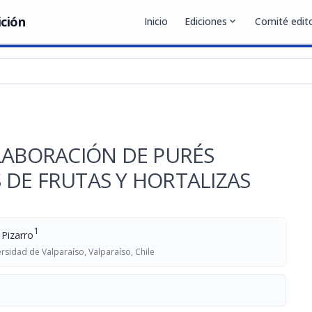
ición
Inicio
Ediciones
expand_more
Comité edito
LABORACIÓN DE PURÉS
DE FRUTAS Y HORTALIZAS
1
 Pizarro
ersidad de Valparaíso, Valparaíso, Chile