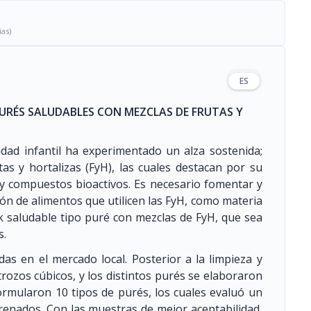
ias)
ES
URÉS SALUDABLES CON MEZCLAS DE FRUTAS Y
sidad infantil ha experimentado un alza sostenida;
as y hortalizas (FyH), las cuales destacan por su
 y compuestos bioactivos. Es necesario fomentar y
ón de alimentos que utilicen las FyH, como materia
k saludable tipo puré con mezclas de FyH, que sea
s.
das en el mercado local. Posterior a la limpieza y
ozos cúbicos, y los distintos purés se elaboraron
formularon 10 tipos de purés, los cuales evaluó un
renados. Con las muestras de mejor aceptabilidad,