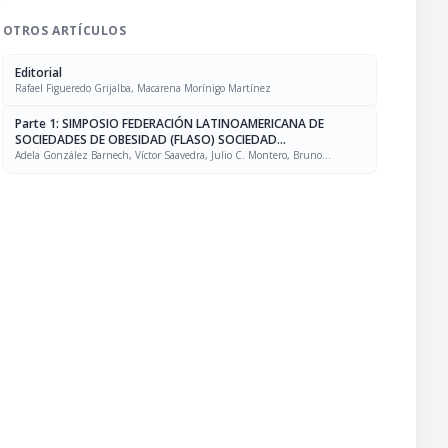
OTROS ARTÍCULOS
Editorial
Rafael Figueredo Grijalba, Macarena Morínigo Martínez
Parte 1: SIMPOSIO FEDERACIÓN LATINOAMERICANA DE
SOCIEDADES DE OBESIDAD (FLASO) SOCIEDAD
LATINOAMERICANA DE NUTRICIÓN (SLAN)
Adela González Barnech, Víctor Saavedra, Julio C. Montero, Bruno
Halpern, Rafael Figueredo Grijalba