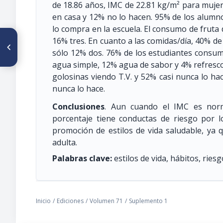
de 18.86 años, IMC de 22.81 kg/m² para muje
en casa y 12% no lo hacen. 95% de los alumn
lo compra en la escuela. El consumo de frut
ARTÍCULO ANTERIOR
16% tres. En cuanto a las comidas/día, 40% de
PO 305. PATRÓN DE
sólo 12% dos. 76% de los estudiantes consu
CONSUMO ALIMENTARIO EN
COMUNIDADES INDÍGENAS DE
agua simple, 12% agua de sabor y 4% refresc
LA SIERRA ECUATORIANA
golosinas viendo T.V. y 52% casi nunca lo ha
nunca lo hace.
Conclusiones
. Aun cuando el IMC es norm
porcentaje tiene conductas de riesgo por l
promoción de estilos de vida saludable, ya 
adulta.
Palabras clave:
estilos de vida, hábitos, ries
Inicio
/
Ediciones
/
Volumen 71
/
Suplemento 1