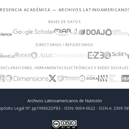
PRESENCIA ACADÉMICA — ARCHIVOS LATINOAMERICANO
BASES DE DATOS
DIRECTORIOS / REPOSITORIOS
DECLARACIONES, HERRAMIENTAS ELECTRÓNICAS Y REDES SOCIALES
Archivos Latinoamericanos de Nutrición
pósito Legal Nº: pp199602DF83 - ISSN: 0004-0622 - ISSN-e: 2309-5