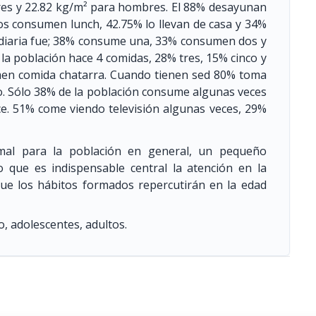
res y 22.82 kg/m² para hombres. El 88% desayunan
os consumen lunch, 42.75% lo llevan de casa y 34%
a diaria fue; 38% consume una, 33% consumen dos y
 la población hace 4 comidas, 28% tres, 15% cinco y
men comida chatarra. Cuando tienen sed 80% toma
o. Sólo 38% de la población consume algunas veces
ce. 51% come viendo televisión algunas veces, 29%
al para la población en general, un pequeño
o que es indispensable central la atención en la
que los hábitos formados repercutirán en la edad
go, adolescentes, adultos.