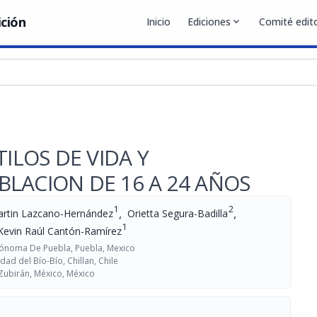
ición
Inicio
Ediciones
expand_more
Comité edito
ILOS DE VIDA Y
LACION DE 16 A 24 AÑOS
1
2
,
,
rtin Lazcano-Hernández
Orietta Segura-Badilla
1
Kevin Raúl Cantón-Ramírez
tónoma De Puebla, Puebla, Mexico
dad del Bío-Bío, Chillan, Chile
 Zubirán, México, México