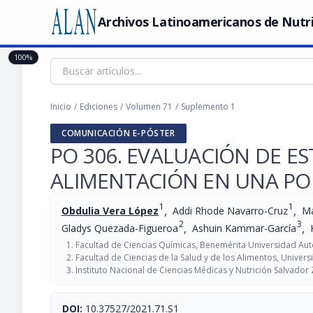
Archivos Latinoamericanos de Nutr
100%
Inicio
/
Ediciones
/
Volumen 71
/
Suplemento 1
COMUNICACIÓN E-PÓSTER
PO 306. EVALUACIÓN DE EST
ALIMENTACIÓN EN UNA POB
1
1
,
,
Obdulia Vera López
Addi Rhode Navarro-Cruz
Ma
2
3
,
,
Gladys Quezada-Figueroa
Ashuin Kammar-García
Facultad de Ciencias Químicas, Benemérita Universidad Au
Facultad de Ciencias de la Salud y de los Alimentos, Universi
Instituto Nacional de Ciencias Médicas y Nutrición Salvador
DOI:
10.37527/2021.71.S1