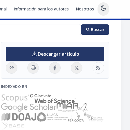
dark_mode
rial
Información para los autores
Nosotros
search
Buscar
download
Descargar artículo
format_quote
print
rss_feed
INDEXADO EN