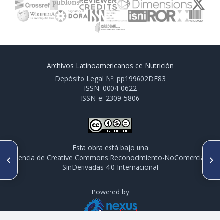
Archivos Latinoamericanos de Nutrición
Depósito Legal Nº: pp199602DF83
ISSN: 0004-0622
ISSN-e: 2309-5806
Esta obra está bajo una
ARTÍCULO ANTERIOR
SIGUIENTE ARTÍCULO
licencia de Creative Commons Reconocimiento-NoComercial-
S44. CÓDIGO NUTRICIA: UNA
S46. EVALUACIÓN DE LA
SinDerivadas 4.0 Internacional
INICIATIVA PARA PROTEGER LA
IMPLEMENTACIÓN INICIAL DE
NUTRICIÓN Y LA SALUD DE
LA LEY DE ETIQUETADO DE
LOS CONFLICTOS DE INTERÉS
LOS ALIMENTOS Y
E INTERFERENCIA DE LA
RESTRICCIÓN DE LA
Powered by
INDUSTRIA EN AMÉRICA
PUBLICIDAD DE LOS
LATINA
ALIMENTOS EN CHILE