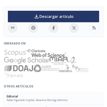
download
Descargar artículo
format_quote
print
rss_feed
INDEXADO EN
OTROS ARTÍCULOS
Editorial
Rafael Figueredo Grijalba, Macarena Morínigo Martínez