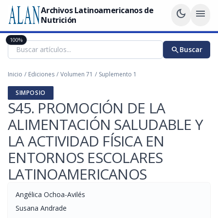
Archivos Latinoamericanos de
dark_mode
menu
Nutrición
100%
search
Buscar
Inicio
/
Ediciones
/
Volumen 71
/
Suplemento 1
SIMPOSIO
S45. PROMOCIÓN DE LA
ALIMENTACIÓN SALUDABLE Y
LA ACTIVIDAD FÍSICA EN
ENTORNOS ESCOLARES
LATINOAMERICANOS
Angélica Ochoa-Avilés
Susana Andrade