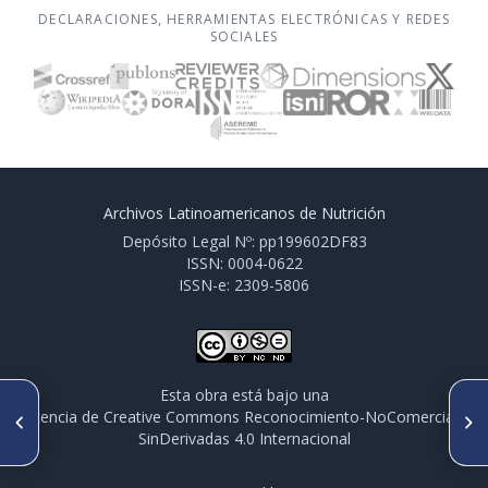
DECLARACIONES, HERRAMIENTAS ELECTRÓNICAS Y REDES
SOCIALES
Archivos Latinoamericanos de Nutrición
Depósito Legal Nº: pp199602DF83
ISSN: 0004-0622
ISSN-e: 2309-5806
Esta obra está bajo una
ARTÍCULO ANTERIOR
SIGUIENTE ARTÍCULO
licencia de Creative Commons Reconocimiento-NoComercial-
CO 014. EL RETRASO EN EL
CO 016. NUTRIENT ADEQUACY
SinDerivadas 4.0 Internacional
CRECIMIENTO EN NIÑOS
OF CHILDREN 4-13.9 YEARS BY
URUGUAYOS SE ASOCIA CON
SOCIOECONOMIC STATUS:
LA RESTRICCIÓN DEL
THE KIDS NUTRITION AND