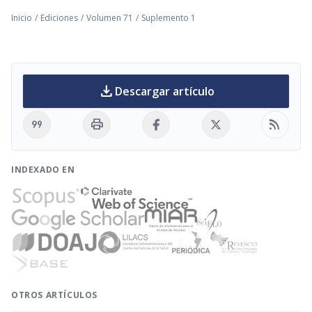
Inicio
/
Ediciones
/
Volumen 71
/
Suplemento 1
download
Descargar artículo
format_quote
print
rss_feed
INDEXADO EN
OTROS ARTÍCULOS