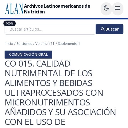
Archivos Latinoamericanos de
dark_mode
menu
Nutrición
100%
search
Buscar
Inicio
/
Ediciones
/
Volumen 71
/
Suplemento 1
COMUNICACIÓN ORAL
CO 015. CALIDAD
NUTRIMENTAL DE LOS
ALIMENTOS Y BEBIDAS
ULTRAPROCESADOS CON
MICRONUTRIMENTOS
AÑADIDOS Y SU ASOCIACIÓN
CON EL USO DE