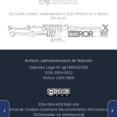
DECLARACIONES, HERRAMIENTAS ELECTRÓNICAS Y REDES
SOCIALES
Archivos Latinoamericanos de Nutrición
Depósito Legal Nº: pp199602DF83
ISSN: 0004-0622
ISSN-e: 2309-5806
Esta obra está bajo una
ARTÍCULO ANTERIOR
SIGUIENTE ARTÍCULO
licencia de Creative Commons Reconocimiento-NoComercial-
CO 023. GANANCIA DE PESO
CO 025. COMPARACIÓN ENTRE
SinDerivadas 4.0 Internacional
GESTACIONAL Y PESO AL
LO RECOMENDADO POR LAS