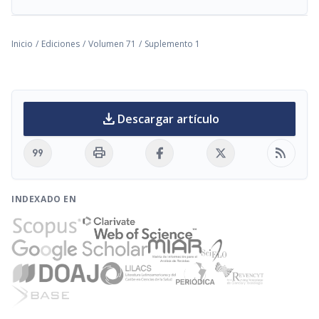
Inicio
/
Ediciones
/
Volumen 71
/
Suplemento 1
download
Descargar artículo
format_quote
print
rss_feed
INDEXADO EN