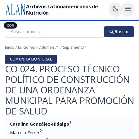
Archivos Latinoamericanos de
dark_mode
menu
Nutrición
100%
search
Buscar
Inicio
/
Ediciones
/
Volumen 71
/
Suplemento 1
COMUNICACIÓN ORAL
CO 024. PROCESO TÉCNICO
POLÍTICO DE CONSTRUCCIÓN
DE UNA ORDENANZA
MUNICIPAL PARA PROMOCIÓN
DE SALUD
1
Catalina González-Hidalgo
2
Marcela Ferrer