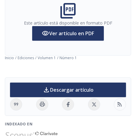
picture_as_pdf
Este artículo está disponible en formato PDF
visibility
Ver artículo en PDF
Inicio
/
Ediciones
/
Volumen 1
/
Número 1
download
Descargar artículo
format_quote
print
rss_feed
INDEXADO EN