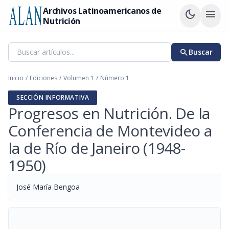
Archivos Latinoamericanos de
dark_mode
menu
Nutrición
search
Buscar
Inicio
/
Ediciones
/
Volumen 1
/
Número 1
SECCIÓN INFORMATIVA
Progresos en Nutrición. De la
Conferencia de Montevideo a
la de Río de Janeiro (1948-
1950)
José María Bengoa