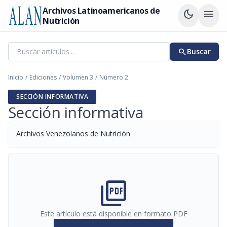
Archivos Latinoamericanos de
dark_mode
menu
Nutrición
search
Buscar
Inicio
/
Ediciones
/
Volumen 3
/
Número 2
SECCIÓN INFORMATIVA
Sección informativa
Archivos Venezolanos de Nutrición
picture_as_pdf
Este artículo está disponible en formato PDF