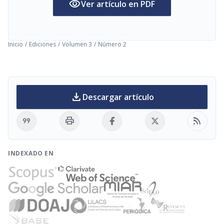
visibility
Ver artículo en PDF
Inicio
/
Ediciones
/
Volumen 3
/
Número 2
download
Descargar artículo
format_quote
print
rss_feed
INDEXADO EN