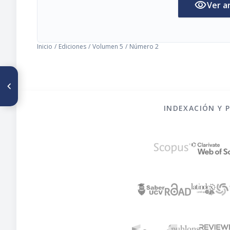
visibility
Ver a
Inicio
/
Ediciones
/
Volumen 5
/
Número 2
ARTÍCULO ANTERIOR
La F. A. O. y la nutrición de los
niños
INDEXACIÓN Y 