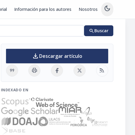
dark_mode
rial
Información para los autores
Nosotros
search
Buscar
download
Descargar artículo
format_quote
print
rss_feed
INDEXADO EN