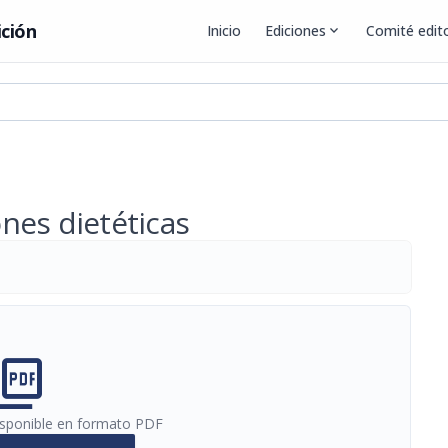
ición
Inicio
Ediciones
expand_more
Comité edito
nes dietéticas
cture_as_pdf
disponible en formato PDF